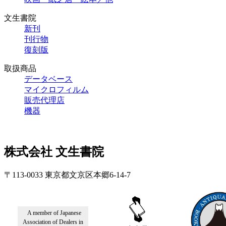
文生書院
新刊
刊行物
復刻版
取扱商品
データベース
マイクロフィルム
販売代理店
機器
株式会社 文生書院
〒113-0033 東京都文京区本郷6-14-7
A member of Japanese
Association of Dealers in