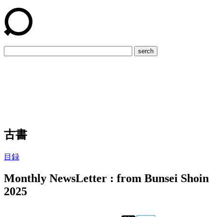
serch
古書
目録
Monthly NewsLetter : from Bunsei Shoin
2025