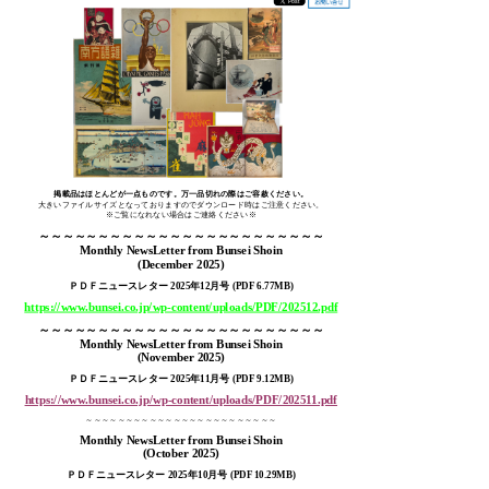
掲載品はほとんどが一点ものです。万一品切れの際はご容赦ください。
大きいファイルサイズとなっておりますのでダウンロード時はご注意ください。
※ご覧になれない場合はご連絡ください※
～～～～～～～～～～～～～～～～～～～～～～～～
Monthly NewsLetter from Bunsei Shoin
(December 2025
)
ＰＤＦニュースレター 2025年12月号 (PDF 6.77MB)
https://www.bunsei.co.jp/wp-content/uploads/PDF/202512.pdf
～～～～～～～～～～～～～～～～～～～～～～～～
Monthly NewsLetter from Bunsei Shoin
(November 2025
)
ＰＤＦニュースレター 2025年11月号 (PDF 9.12MB)
https://www.bunsei.co.jp/wp-content/uploads/PDF/202511.pdf
～～～～～～～～～～～～～～～～～～～～～～～～
Monthly NewsLetter from Bunsei Shoin
(October 2025
)
ＰＤＦニュースレター 2025年10月号 (PDF 10.29MB)