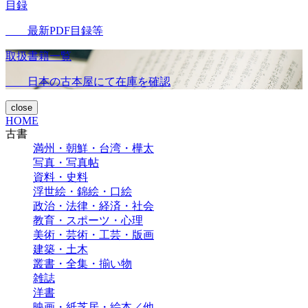
目録
最新PDF目録等
取扱書籍一覧
日本の古本屋にて在庫を確認
close
HOME
古書
満州・朝鮮・台湾・樺太
写真・写真帖
資料・史料
浮世絵・錦絵・口絵
政治・法律・経済・社会
教育・スポーツ・心理
美術・芸術・工芸・版画
建築・土木
叢書・全集・揃い物
雑誌
洋書
映画・紙芝居・絵本／他