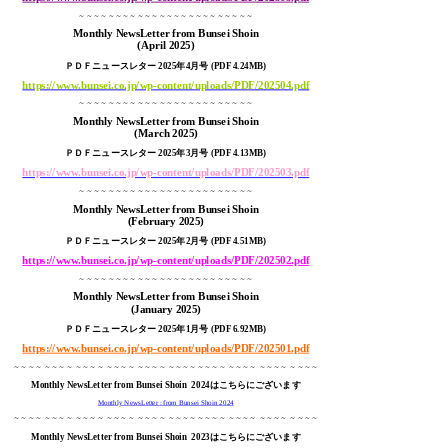
～～～～～～～～～～～～～～～～～～～～～～～～
Monthly NewsLetter from Bunsei Shoin
(April 2025
)
ＰＤＦニュースレター 2025年4月号 (PDF 4.24MB)
https://www.bunsei.co.jp/wp-content/uploads/PDF/202504.pdf
～～～～～～～～～～～～～～～～～～～～～～～～
Monthly NewsLetter from Bunsei Shoin
(March 2025
)
ＰＤＦニュースレター 2025年3月号 (PDF 4.13MB)
https://www.bunsei.co.jp/wp-content/uploads/PDF/202503.pdf
～～～～～～～～～～～～～～～～～～～～～～～～
Monthly NewsLetter from Bunsei Shoin
(February 2025
)
ＰＤＦニュースレター 2025年2月号 (PDF 4.51MB)
https://www.bunsei.co.jp/wp-content/uploads/PDF/202502.pdf
～～～～～～～～～～～～～～～～～～～～～～～～
Monthly NewsLetter from Bunsei Shoin
(January 2025
)
ＰＤＦニュースレター 2025年1月号 (PDF 6.92MB)
https://www.bunsei.co.jp/wp-content/uploads/PDF/202501.pdf
～～～～ ～～～～ ～～～～ ～～～～ ～～～～ ～～～～～～～～ ～～～～ ～～～～ ～～～～
Monthly NewsLetter from Bunsei Shoin
2024はこちらにございます
Monthly NewsLetter : from Bunsei Shoin 2024
～～～～ ～～～～ ～～～～ ～～～～ ～～～～ ～～～～～～～～ ～～～～ ～～～～ ～～～～
Monthly NewsLetter from Bunsei Shoin
2023はこちらにございます