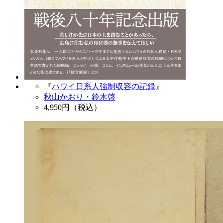
『
ハワイ日系人強制収容の記録
』
秋山かおり・鈴木啓
4,950
円（税込）