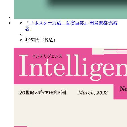
『
『ポスター万歳 百窃百笑』 田島奈都子編
著
』
4,950
円（税込）