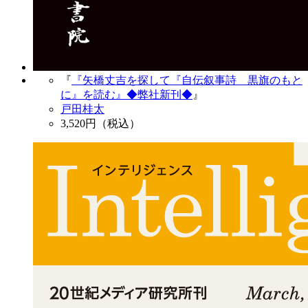
『
『矢橋丈吉を探して『自伝叙事詩 黒旗のもと
に』を読む』◆弊社新刊◆
』
戸田桂太
3,520
円（税込）