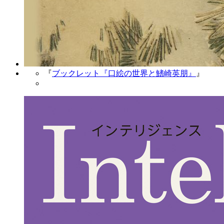
『
ブックレット『口絵の世界と鰭崎英朋』
』