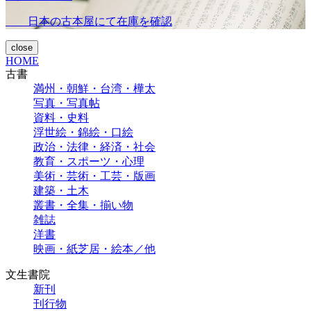
日本の古本屋にて在庫を確認
close
HOME
古書
満州・朝鮮・台湾・樺太
写真・写真帖
資料・史料
浮世絵・錦絵・口絵
政治・法律・経済・社会
教育・スポーツ・心理
美術・芸術・工芸・版画
建築・土木
叢書・全集・揃い物
雑誌
洋書
映画・紙芝居・絵本／他
文生書院
新刊
刊行物