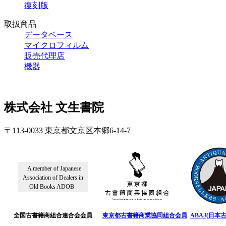
復刻版
取扱商品
データベース
マイクロフィルム
販売代理店
機器
株式会社 文生書院
〒113-0033 東京都文京区本郷6-14-7
A member of Japanese
Association of Dealers in
Old Books ADOB
全国古書籍商組合連合会会員
東京都古書籍商業協同組合会員
ABAJ(日本