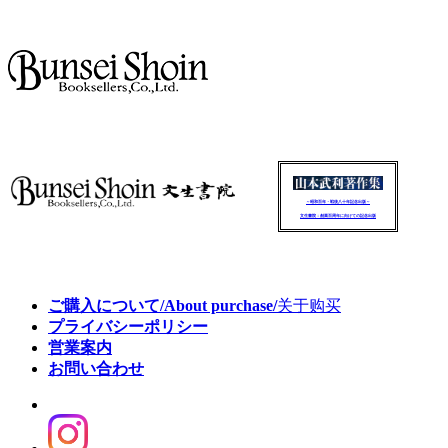
～昭和百年・戦後八十年記念出版～
文生書院：創業百周年に向けての記念出版
ご購入について/About purchase/
关于购买
プライバシーポリシー
営業案内
お問い合わせ