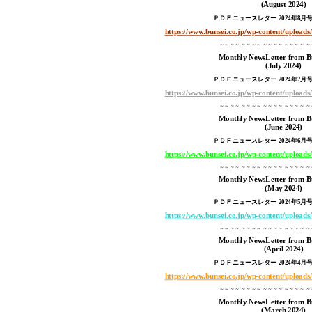
(August 2024
)
ＰＤＦニュースレター 2024年8
月号 
https://www.bunsei.co.jp/wp-content/upload
～～～～ ～～～～ ～～～～ ～～～～ 
Monthly NewsLetter from B
(July 2024
)
ＰＤＦニュースレター 2024年7
月号 
https://www.bunsei.co.jp/wp-content/upload
～～～～ ～～～～ ～～～～ ～～～～ 
Monthly NewsLetter from B
(June 2024
)
ＰＤＦニュースレター 2024年6
月号 
https://www.bunsei.co.jp/wp-content/upload
～～～～ ～～～～ ～～～～ ～～～～ 
Monthly NewsLetter from B
(May 2024
)
ＰＤＦニュースレター 2024年5
月号 
https://www.bunsei.co.jp/wp-content/upload
～～～～ ～～～～ ～～～～ ～～～～ 
Monthly NewsLetter from B
(April 2024
)
ＰＤＦニュースレター 2024年4
月号 
https://www.bunsei.co.jp/wp-content/upload
～～～～ ～～～～ ～～～～ ～～～～ 
Monthly NewsLetter from B
(March 2024
)