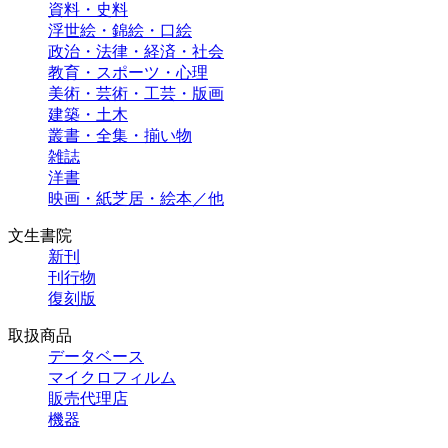
資料・史料
浮世絵・錦絵・口絵
政治・法律・経済・社会
教育・スポーツ・心理
美術・芸術・工芸・版画
建築・土木
叢書・全集・揃い物
雑誌
洋書
映画・紙芝居・絵本／他
文生書院
新刊
刊行物
復刻版
取扱商品
データベース
マイクロフィルム
販売代理店
機器