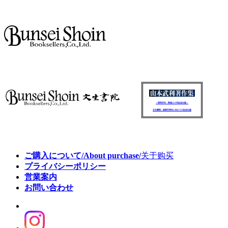
～昭和百年・戦後八十年記念出版～
文生書院：創業百周年に向けての記念出版
ご購入について/About purchase/
关于购买
プライバシーポリシー
営業案内
お問い合わせ