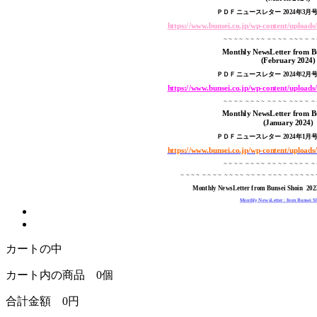
ＰＤＦニュースレター 2024年3
月号 
https://www.bunsei.co.jp/wp-content/upload
～～～～ ～～～～ ～～～～ ～～～～ 
Monthly NewsLetter from B
(February 2024
)
ＰＤＦニュースレター 2024年2月号 (P
https://www.bunsei.co.jp/wp-content/upload
～～～～ ～～～～ ～～～～ ～～～～ 
Monthly NewsLetter from B
(January 2024
)
ＰＤＦニュースレター 2024年1月号 (P
https://www.bunsei.co.jp/wp-content/upload
～～～～ ～～～～ ～～～～ ～～～～ 
～～～～ ～～～～ ～～～～ ～～～～ ～～～～ ～～～～～
Monthly NewsLetter from Bunsei Shoin
2
Monthly NewsLetter : from Bunsei S
カートの中
カート内の商品
0
個
合計金額
0
円