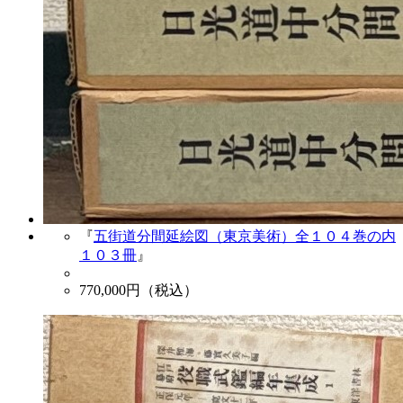
『
五街道分間延絵図（東京美術）全１０４巻の内
１０３冊
』
770,000
円（税込）