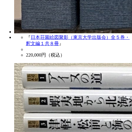
『
日本荘園絵図聚影（東京大学出版会）全５巻・
釈文編１共８冊
』
220,000
円（税込）