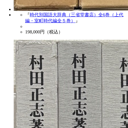
『
時代別国語大辞典（三省堂書店）全6巻（上代
編・室町時代編全５巻）
』
198,000
円（税込）