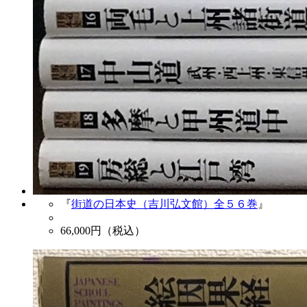
『
街道の日本史（吉川弘文館）全５６巻
』
66,000
円（税込）