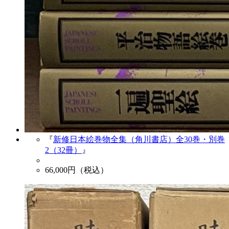
『
新修日本絵巻物全集（角川書店）全30巻・別巻
2（32冊）
』
66,000
円（税込）