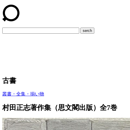
serch
古書
叢書・全集・揃い物
村田正志著作集（思文閣出版）全7巻