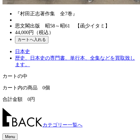
『村田正志著作集 全7巻』
思文閣出版 昭58～昭61 【函少イタミ】
44,000
円（税込）
日本史
歴史、日本史の専門書、単行本、全集などを買取致し
ます。
カートの中
カート内の商品
0
個
合計金額
0
円
カテゴリー一覧へ
Menu