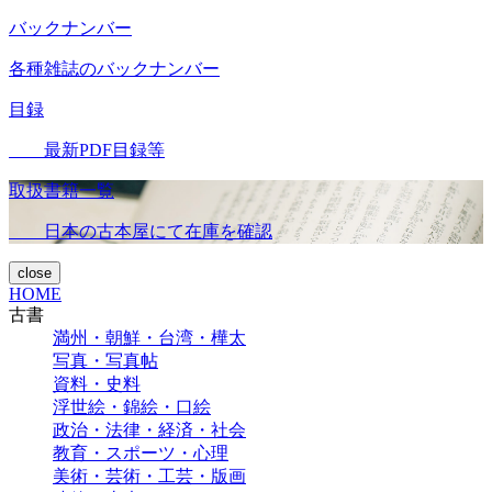
バックナンバー
各種雑誌のバックナンバー
目録
最新PDF目録等
取扱書籍一覧
日本の古本屋にて在庫を確認
close
HOME
古書
満州・朝鮮・台湾・樺太
写真・写真帖
資料・史料
浮世絵・錦絵・口絵
政治・法律・経済・社会
教育・スポーツ・心理
美術・芸術・工芸・版画