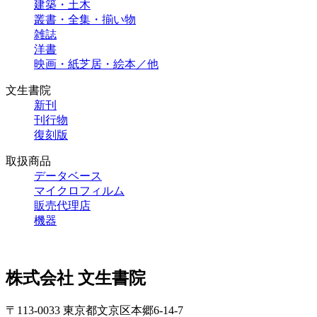
建築・土木
叢書・全集・揃い物
雑誌
洋書
映画・紙芝居・絵本／他
文生書院
新刊
刊行物
復刻版
取扱商品
データベース
マイクロフィルム
販売代理店
機器
株式会社 文生書院
〒113-0033 東京都文京区本郷6-14-7