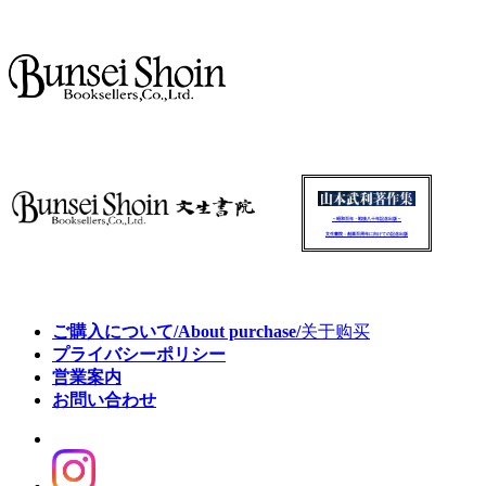
～昭和百年・戦後八十年記念出版～
文生書院：創業百周年に向けての記念出版
ご購入について/About purchase/
关于购买
プライバシーポリシー
営業案内
お問い合わせ