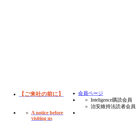
会員ページ
【ご来社の前に】
Inteligence購読会員
治安維持法読者会員
A notice before
visiting us