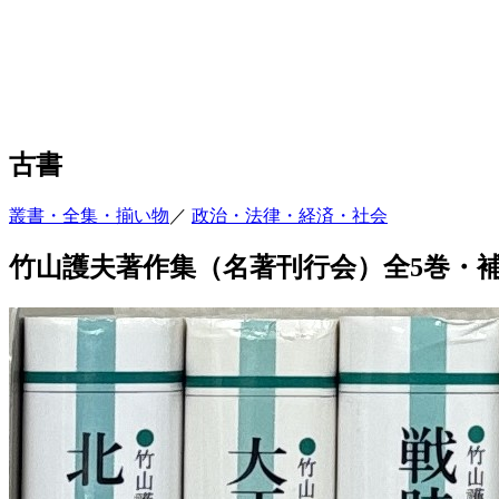
古書
叢書・全集・揃い物
／
政治・法律・経済・社会
竹山護夫著作集（名著刊行会）全5巻・補