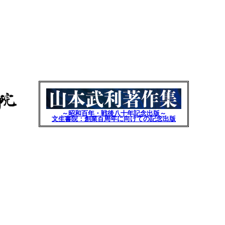
～昭和百年・戦後八十年記念出版～
文生書院：創業百周年に向けての記念出版