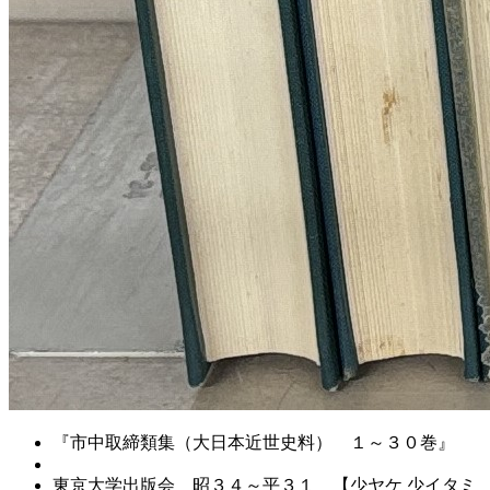
『市中取締類集（大日本近世史料） １～３０巻』
東京大学出版会 昭３４～平３１ 【少ヤケ 少イタミ