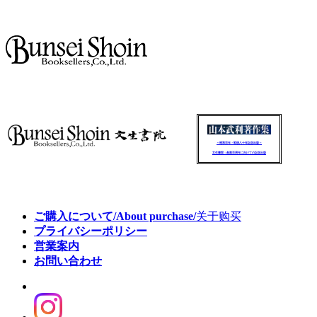
～昭和百年・戦後八十年記念出版～
文生書院：創業百周年に向けての記念出版
ご購入について/About purchase/
关于购买
プライバシーポリシー
営業案内
お問い合わせ