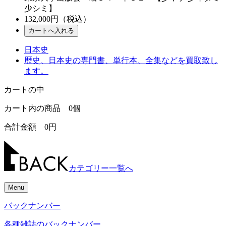
少シミ】
132,000
円（税込）
日本史
歴史、日本史の専門書、単行本、全集などを買取致し
ます。
カートの中
カート内の商品
0
個
合計金額
0
円
カテゴリー一覧へ
Menu
バックナンバー
各種雑誌のバックナンバー