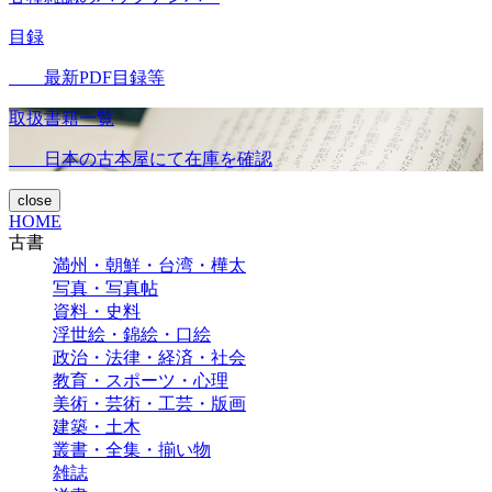
目録
最新PDF目録等
取扱書籍一覧
日本の古本屋にて在庫を確認
close
HOME
古書
満州・朝鮮・台湾・樺太
写真・写真帖
資料・史料
浮世絵・錦絵・口絵
政治・法律・経済・社会
教育・スポーツ・心理
美術・芸術・工芸・版画
建築・土木
叢書・全集・揃い物
雑誌