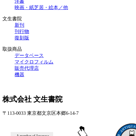
洋書
映画・紙芝居・絵本／他
文生書院
新刊
刊行物
復刻版
取扱商品
データベース
マイクロフィルム
販売代理店
機器
株式会社 文生書院
〒113-0033 東京都文京区本郷6-14-7