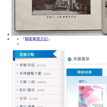
『
鶴駕奉迎之記
』