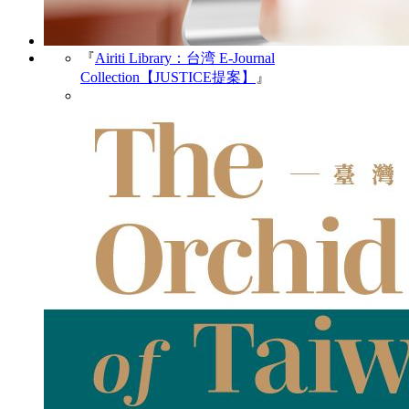
『
Airiti Library：台湾 E-Journal
Collection【JUSTICE提案】
』