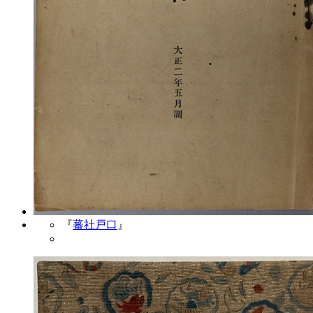
『
蕃社戸口
』