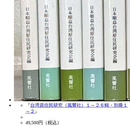
『
台湾原住民研究（風響社）１～２６輯・別冊１
～２
』
49,500
円（税込）