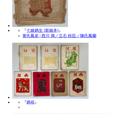
『
七娘媽生 [新娘本]
』
黄氏鳳姿 | 西川 満／立石 鉄臣／陳氏鳳蘭
『
媽祖
』