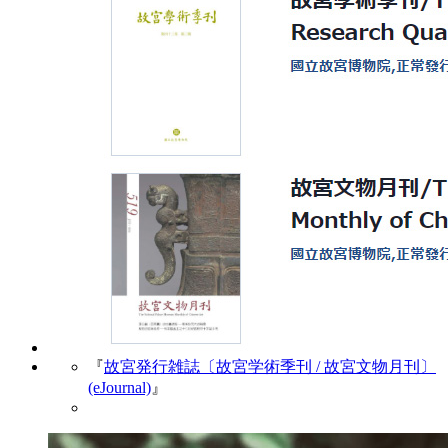
『
故宮発行雑誌〔故宮学術季刊 / 故宮文物月刊〕
(eJournal)
』