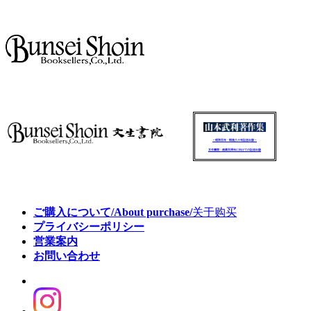
～昭和百年・戦後八十年記念出版～
文生書院：創業百周年に向けての記念出版
ご購入について/About purchase/
关于购买
プライバシーポリシー
営業案内
お問い合わせ