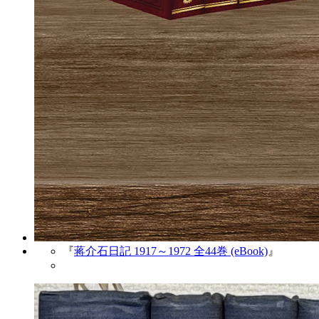
『
蒋介石日記 1917～1972 全44巻 (eBook)
』