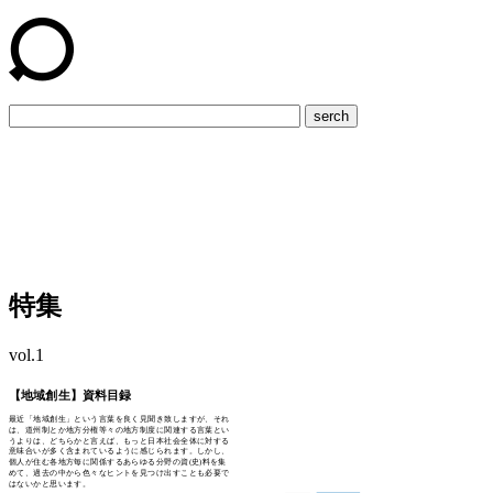
serch
特集
vol.1
【地域創生】資料目録
最近「地域創生」という言葉を良く見聞き致しますが、それ
は、道州制とか地方分権等々の地方制度に関連する言葉とい
うよりは、どちらかと言えば、もっと日本社会全体に対する
意味合いが多く含まれているように感じられます。しかし、
個人が住む各地方毎に関係するあらゆる分野の資(史)料を集
めて、過去の中から色々なヒントを見つけ出すことも必要で
はないかと思います。