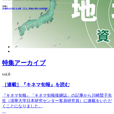
付録.2
茨城県を代表する企業「日立」関連の県外の在庫資料
特集アーカイブ
vol.8
［連載］『キネマ旬報』を読む
『キネマ旬報』「キネマ旬報後継誌」の記事から川崎賢子先
生（清華大学日本研究センター客員研究員）に連載をいただ
くことになりました。