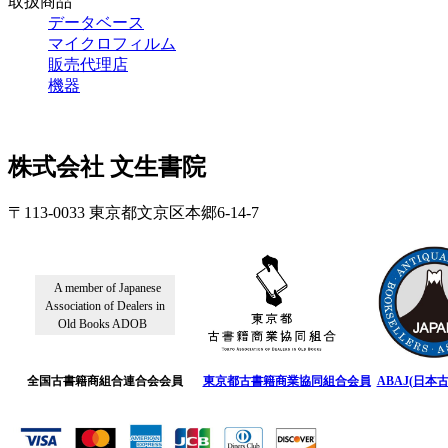
取扱商品
データベース
マイクロフィルム
販売代理店
機器
株式会社 文生書院
〒113-0033 東京都文京区本郷6-14-7
A member of Japanese
Association of Dealers in
Old Books ADOB
全国古書籍商組合連合会会員
東京都古書籍商業協同組合会員
ABAJ(日本