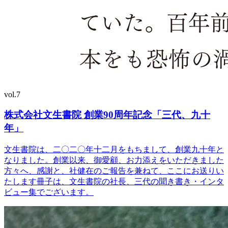
vol.7
株式会社文生書院 創業90周年記念「三代、九十
年」
文生書院は、二〇二〇年十二月をもちまして、創業九十年と
なりました。創業以来、御愛顧、お力添えをいただきました
方々へ、感謝と、社健在のご報告を兼ねて、ここにお送りい
たします冊子は、文生書院の社長、三代の聞き書き・インタ
ビュー集でございます。