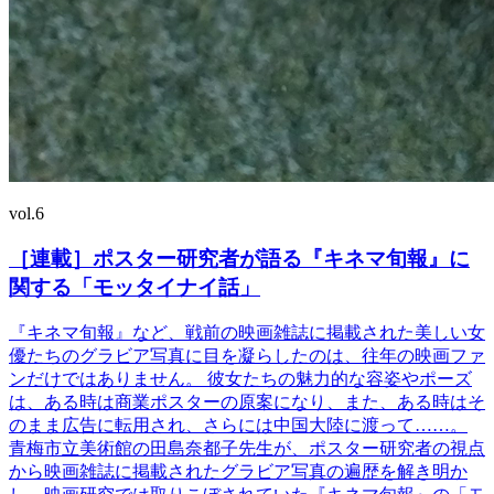
vol.6
［連載］ポスター研究者が語る『キネマ旬報』に
関する「モッタイナイ話」
『キネマ旬報』など、戦前の映画雑誌に掲載された美しい女
優たちのグラビア写真に目を凝らしたのは、往年の映画ファ
ンだけではありません。 彼女たちの魅力的な容姿やポーズ
は、ある時は商業ポスターの原案になり、また、ある時はそ
のまま広告に転用され、さらには中国大陸に渡って……。
青梅市立美術館の田島奈都子先生が、ポスター研究者の視点
から映画雑誌に掲載されたグラビア写真の遍歴を解き明か