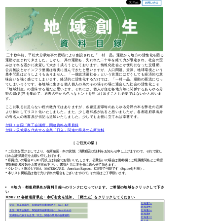
三十数年前、平松大分県知事の提唱により創設された「一村一品」運動から地方の活性化を図る
運動が生まれて来ました。しかし、其の運動も、失われた二十年を経て力が限定され、社会の歪
みはそれを遥かに凌駕して大きく成ろうとしております。情報化社会とか便利になった交通網、
公共施設とかインフラ整備は着実に進んできたと思いますが、人口問題、資源、地球環境という
基本問題はどうしようもありません。「一億総活躍社会」という言葉にはどうしても経済的な意
味合いを強く感じてしまいます。経済的に活性化するだけでは、「一村一品」運動の亜流になっ
てしまいそうです。各地域に生きる個人個人の為のその場その場に適合した社会の活性化こそ
「地域創生」の意味する処だと思います。それには、個人が住む各地方毎に関係するあらゆる分
野の資(史)料を集めて、過去の中から色々なヒントを見つけ出すことも必要ではないかと思いま
す。
ここに取るに足らない程の微力ではありますが、各都道府県毎のあらゆる分野の本を弊社の在庫
より抽出してリスト化いたしました。また、少し違和感があると思いましたが、各都道府県出身
の有名人の著書及び伝記も追加いたしました。少しでもお役に立てれば幸甚です。
付録.1 全国「商工会議所」関連資料在庫目録
付録.2 茨城県を代表する企業「日立」関連の県外の在庫資料
［ ご注文の栞 ］
* ご注文を受けましてより、在庫確認・本の状態、消費税及び送料をお知らせ申し上げますので、それで宜し
ければ正式発注をお願い申し上げます。
* 私費払いの場合￥5,001円以上は前金でお願いいたします。公費払いの場合は備考欄にご所属機関名とご希望
書類種別及枚数をお書き留め下さい。書類と共に本を先に送らせて頂きます。
* クレジット決済もVISA、MATERCARD、American Express、JCB等で可能です（Squareを利用）。
* 本リスト掲載品は他で売り切れの場合もございますので､その節はご了承願います。
※地方・都道府県名が資料目録へのリンクになっています。ご希望の地域をクリックして下さ
い
※2017.12 各都道府県史・市町村史を追加。〔郷土史〕をクリックしてください
北海道ｱ-ｺ
全国「商工会議所」関連資料在庫目録ｱ-ｿ：No.1-459
北海道ｻ-ｿ
全国「商工会議所」関連資料在庫目録ﾀ-ﾜ：No.460-845
北海道ﾀ-ﾍ
北海道ﾎ
茨城県を代表する企業「日立」関連の県外の在庫資料
北海道ﾏ-ﾜ
郷土史