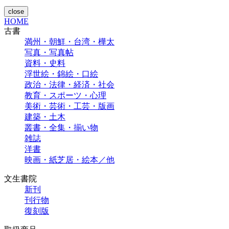
close
HOME
古書
満州・朝鮮・台湾・樺太
写真・写真帖
資料・史料
浮世絵・錦絵・口絵
政治・法律・経済・社会
教育・スポーツ・心理
美術・芸術・工芸・版画
建築・土木
叢書・全集・揃い物
雑誌
洋書
映画・紙芝居・絵本／他
文生書院
新刊
刊行物
復刻版