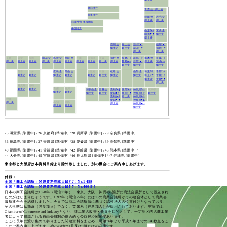
東北地方
青森:全
郷土史
関東地方
秋田:全
岩手:全
郷土史
郷土史
北陸/中部/東海地方
中国地方
山形ｱｰﾄ
宮城:全
山形ﾅｰﾜ
郷土史
郷土史
石川:全
富山:全
新潟ｱｰｿ
福島ｱｰｿ
郷土史
郷土史
新潟ﾀｰﾜ
福島ﾀｰﾜ
郷土史
郷土史
長崎
佐賀
福岡
山口:全
島根:全
鳥取:全
兵庫
京都府
滋賀
福井:全
長野ｱｰｿ
群馬ｱｰｼ
栃木:全
茨城ｱ-ｿ
郷土史
郷土史
郷土史
郷土史
郷土史
郷土史
郷土史
郷土史
郷土史
郷土史
長野ﾀｰﾜ
群馬ｼｰﾜ
郷土史
茨城ﾀ-ﾜ
郷土史
郷土史
郷土史
熊本
大分
広島:全
岡山:全
大阪府
奈良
岐阜:全
山梨:全
埼玉ｱ-ｻ
千葉ｱ-ｿ
郷土史
郷土史
郷土史
郷土史
郷土史
郷土史
郷土史
郷土史
埼玉ｼ-ﾜ
千葉ﾀ-ﾄ
郷土史
千葉ﾅ-ﾜ
郷土史
鹿児島
宮崎
愛媛
香川
郷土史
郷土史
和歌山:全
三重:全
愛知ｱｰｵ
静岡ｱｰｿ
神奈川ｱ-ｶ
東京都
郷土史
郷土史
郷土史
郷土史
愛知ｶ-ｿ
静岡ﾀｰﾜ
神奈川ｷ-ｼ
郷土史
愛知ﾀｰﾅ
郷土史
神奈川ｽ-ﾄ
沖縄
愛知ﾆｰﾜ
神奈川ﾅ-ﾕ
高知
徳島
郷土史
郷土史
神奈川ﾖ-ﾜ
郷土史
郷土史
郷土史
25 滋賀県 [準備中] / 26 京都府 [準備中] / 28 兵庫県 [準備中] / 29 奈良県 [準備中]
36 徳島県 [準備中] / 37 香川県 [準備中] / 38 愛媛県 [準備中] / 39 高知県 [準備中]
40 福岡県 [準備中] / 41 佐賀県 [準備中] / 42 長崎県 [準備中] / 43 熊本県 [準備中] /
44 大分県 [準備中] / 45 宮崎県 [準備中] / 46 鹿児島県 [準備中] / 47 沖縄県 [準備中]
東京都と大阪府は本資料目録より除外致しました。別の機会にご案内申しあげます。
付録.1
全国「商工会議所」関連資料在庫目録ｱ-ｿ：No.1-459
全国「商工会議所」関連資料在庫目録ﾀ-ﾜ：No.460-845
日本の商工会議所は1878年（明治11年）、東京、大阪、神戸の3箇所に商法会議所として設立され
たのがはじまりだそうです。1892年（明治25年）には15の商業会議所がその連合体として商業会
議所連合会を結成しました。今日では商工会議所法に基づく認可法人の位置付けとなっており、
その形態は仏独系（強制加入）でなく、英米系（任意加入）が採用されております。英語では、
Chamber of Commerce and Industryとなり、商工業の改善・発展を目的として、一定地区内の商工業
者によって組織される自由会員制の総合的な公益経済団体であります。
ここに長年に渡り集めて参りました関連資料をまとめ、明治16年より平成23年までの840数点をこ
こにご案内申し上げます。殆どの物は1冊叉は1組だけの在庫です。