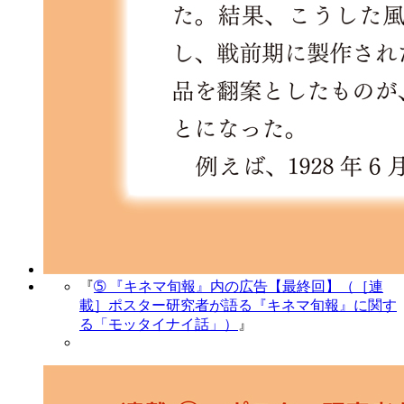
『
➄ 『キネマ旬報』内の広告【最終回】（［連
載］ポスター研究者が語る『キネマ旬報』に関す
る「モッタイナイ話」）
』