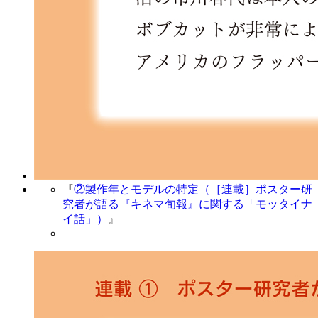
『
②製作年とモデルの特定（［連載］ポスター研
究者が語る『キネマ旬報』に関する「モッタイナ
イ話」）
』