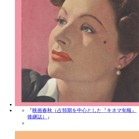
『
映画春秋（占領期を中心とした『キネマ旬報』
後継誌）
』