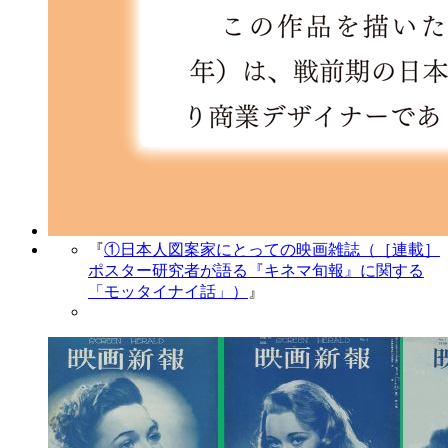
『
①日本人図案家にとっての映画雑誌（［連載］
ポスター研究者が語る『キネマ旬報』に関する
「モッタイナイ話」）
』