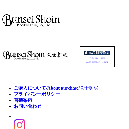
～昭和百年・戦後八十年記念出版～
文生書院：創業百周年に向けての記念出版
ご購入について/About purchase/
关于购买
プライバシーポリシー
営業案内
お問い合わせ