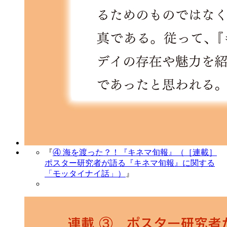
『
④ 海を渡った？！『キネマ旬報』（［連載］
ポスター研究者が語る『キネマ旬報』に関する
「モッタイナイ話」）
』