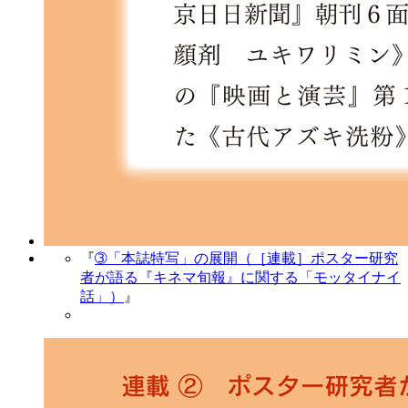
『
➂「本誌特写」の展開（［連載］ポスター研究
者が語る『キネマ旬報』に関する「モッタイナイ
話」）
』