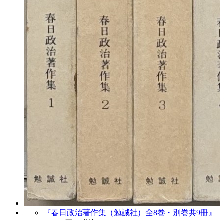
『春日政治著作集（勉誠社）全8巻・別巻共9冊』