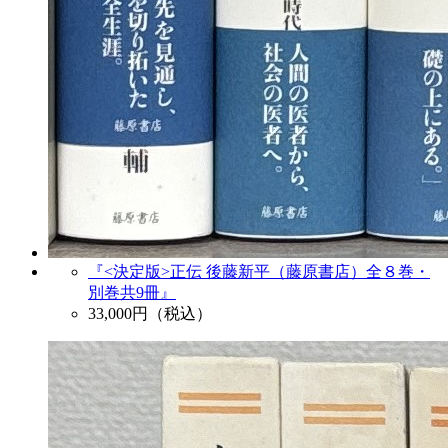
『<決定版>正伝 後藤新平（藤原書店）全８巻・
別巻共9冊』
33,000
円（税込）