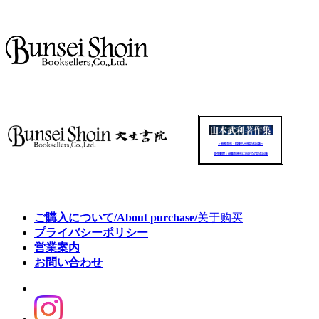
～昭和百年・戦後八十年記念出版～
文生書院：創業百周年に向けての記念出版
ご購入について/About purchase/
关于购买
プライバシーポリシー
営業案内
お問い合わせ