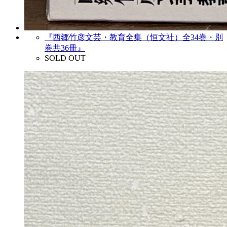
『西郷竹彦文芸・教育全集（恒文社）全34巻・別
巻共36冊』
SOLD OUT