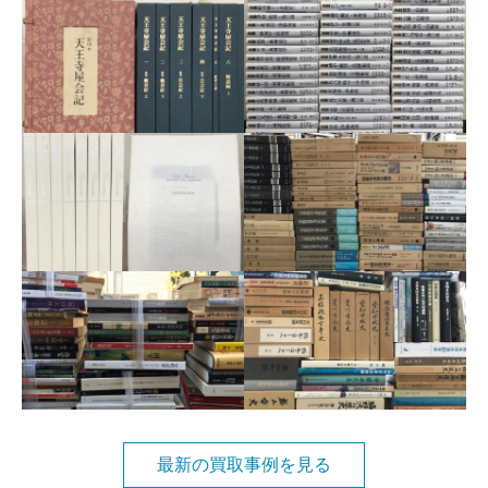
宅配買取/
街道の日本
史
出張買取/
キリスト教
関係、ほか
宅配買取/
土木水利史
など
最新の買取事例を見る