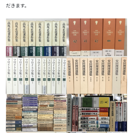
だきます。
宅配買取/
決定版三島
由紀夫全集
宅配買取/
安田理深選
集
宅配買取/
民法関係法
律書