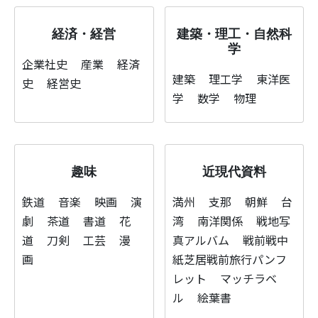
経済・経営
建築・理工・自然科
学
企業社史
産業
経済
建築
理工学
東洋医
史
経営史
学
数学
物理
趣味
近現代資料
鉄道
音楽
映画
演
満州
支那
朝鮮
台
劇
茶道
書道
花
湾
南洋関係
戦地写
道
刀剣
工芸
漫
真アルバム
戦前戦中
画
紙芝居戦前旅行パンフ
レット
マッチラベ
ル
絵葉書