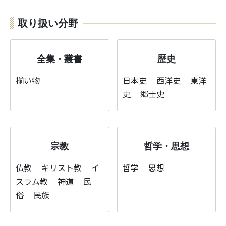
取り扱い分野
全集・叢書
歴史
揃い物
日本史
西洋史
東洋
史
郷士史
宗教
哲学・思想
仏教
キリスト教
イ
哲学
思想
スラム教
神道
民
俗
民族