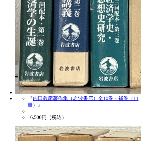
『
内田義彦著作集（岩波書店）全10巻・補巻（11
冊）
』
16,500
円（税込）