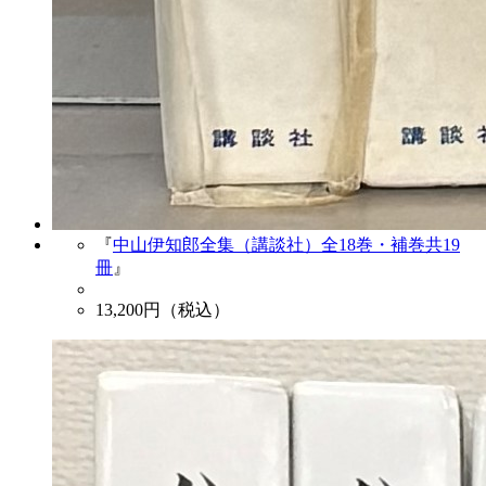
『
中山伊知郎全集（講談社）全18巻・補巻共19
冊
』
13,200
円（税込）