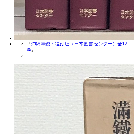
『
沖縄年鑑：復刻版（日本図書センター）全12
巻
』