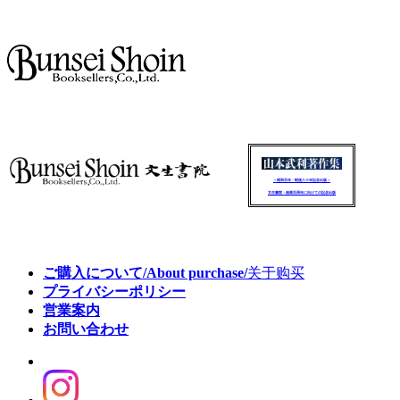
～昭和百年・戦後八十年記念出版～
文生書院：創業百周年に向けての記念出版
ご購入について/About purchase/
关于购买
プライバシーポリシー
営業案内
お問い合わせ