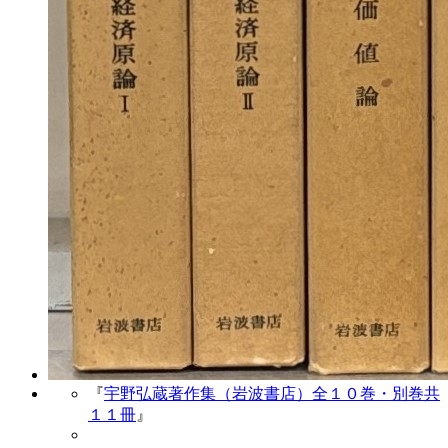
『
宇野弘蔵著作集（岩波書店）全１０巻・別巻共
１１冊
』