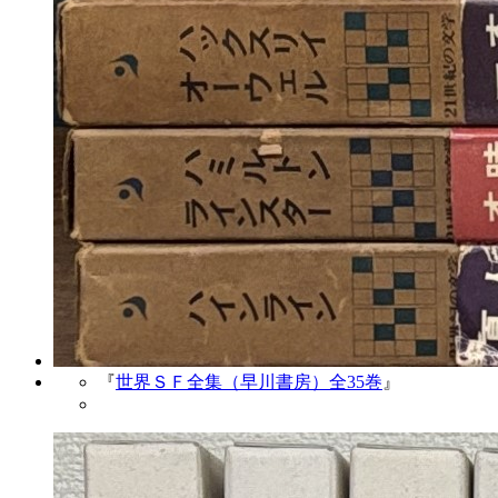
『
世界ＳＦ全集（早川書房）全35巻
』