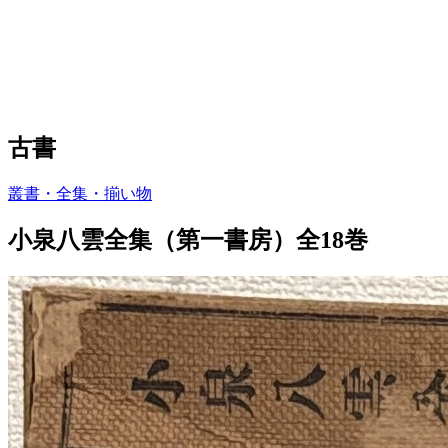
古書
叢書・全集・揃い物
小泉八雲全集（第一書房）全18巻