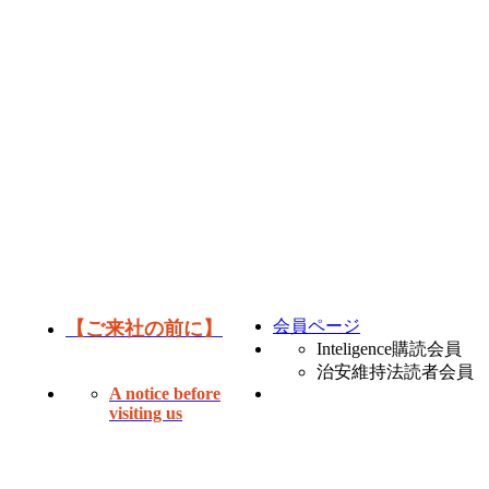
会員ページ
【ご来社の前に】
Inteligence購読会員
治安維持法読者会員
A notice before
visiting us