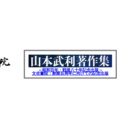
～昭和百年・戦後八十年記念出版～
文生書院：創業百周年に向けての記念出版