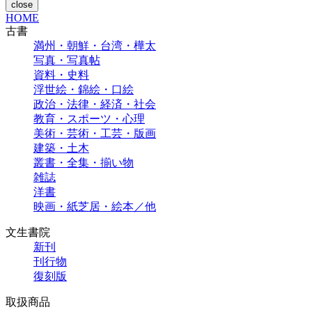
close
HOME
古書
満州・朝鮮・台湾・樺太
写真・写真帖
資料・史料
浮世絵・錦絵・口絵
政治・法律・経済・社会
教育・スポーツ・心理
美術・芸術・工芸・版画
建築・土木
叢書・全集・揃い物
雑誌
洋書
映画・紙芝居・絵本／他
文生書院
新刊
刊行物
復刻版
取扱商品