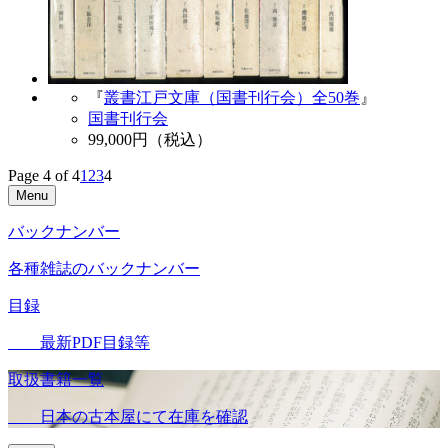
『
叢書江戸文庫（国書刊行会）全50巻
』
国書刊行会
99,000
円（税込）
Page 4 of 4
1
2
3
4
Menu
バックナンバー
各種雑誌のバックナンバー
目録
最新PDF目録等
取扱書籍一覧
日本の古本屋にて在庫を確認