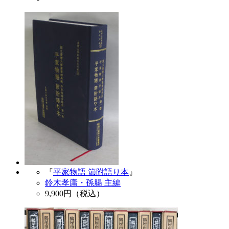
『
平家物語 節附語り本
』
鈴木孝庸・孫腸 主編
9,900
円（税込）