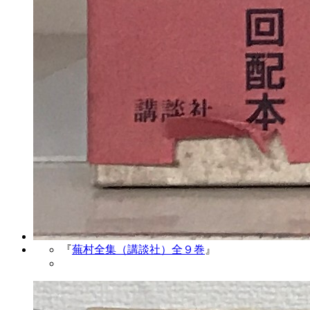
『
蕪村全集（講談社）全９巻
』