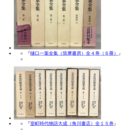
『
樋口一葉全集（筑摩書房）全４巻（６冊）
』
『
室町時代物語大成（角川書店）全１５巻
』