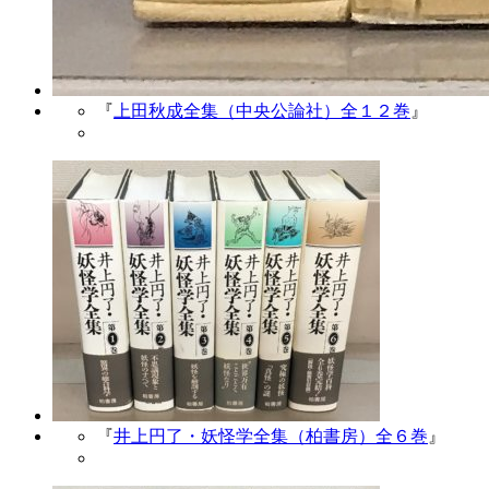
『
上田秋成全集（中央公論社）全１２巻
』
『
井上円了・妖怪学全集（柏書房）全６巻
』