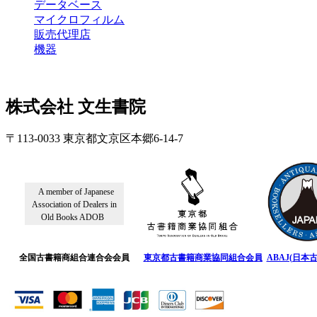
データベース
マイクロフィルム
販売代理店
機器
株式会社 文生書院
〒113-0033 東京都文京区本郷6-14-7
A member of Japanese
Association of Dealers in
Old Books ADOB
全国古書籍商組合連合会会員
東京都古書籍商業協同組合会員
ABAJ(日本