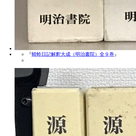
『
蜻蛉日記解釈大成（明治書院）全９巻
』