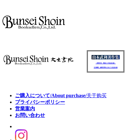
～昭和百年・戦後八十年記念出版～
文生書院：創業百周年に向けての記念出版
ご購入について/About purchase/
关于购买
プライバシーポリシー
営業案内
お問い合わせ