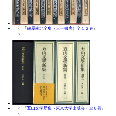
『
鶴屋南北全集（三一書房）全１２巻
』
『
五山文学新集（東京大学出版会）全８巻
』