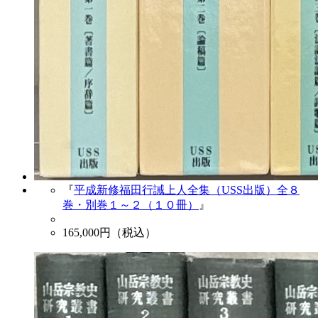
『
平成新修福田行誡上人全集（USS出版）全８
巻・別巻１～２（１０冊）
』
165,000
円（税込）