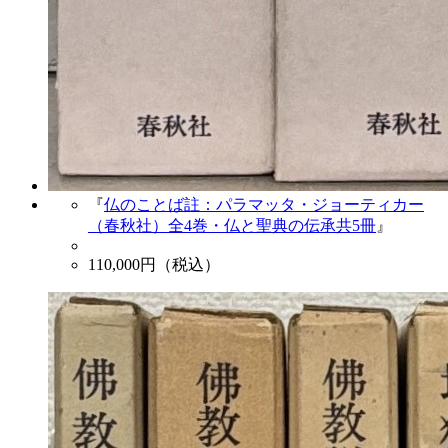
『
仏のことば註：パラマッタ・ジョーティカー
（春秋社）全4巻・仏と聖典の伝承共5冊
』
110,000
円（税込）