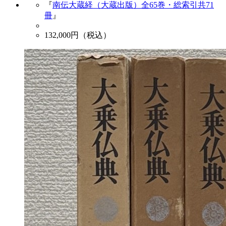
『
南伝大蔵経（大蔵出版）全65巻・総索引共71
冊
』
132,000
円（税込）