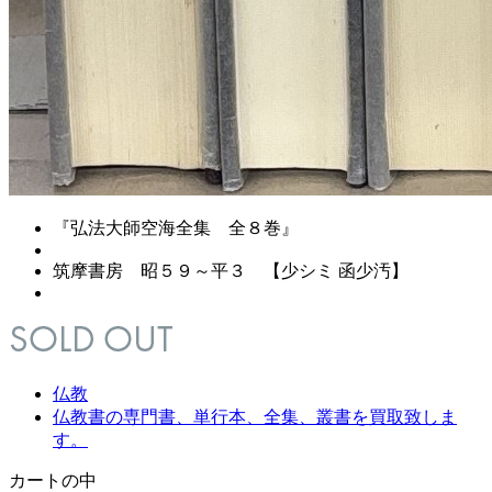
『弘法大師空海全集 全８巻』
筑摩書房 昭５９～平３ 【少シミ 函少汚】
仏教
仏教書の専門書、単行本、全集、叢書を買取致しま
す。
カートの中