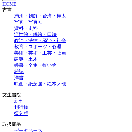
HOME
古書
満州・朝鮮・台湾・樺太
写真・写真帖
資料・史料
浮世絵・錦絵・口絵
政治・法律・経済・社会
教育・スポーツ・心理
美術・芸術・工芸・版画
建築・土木
叢書・全集・揃い物
雑誌
洋書
映画・紙芝居・絵本／他
文生書院
新刊
刊行物
復刻版
取扱商品
データベース