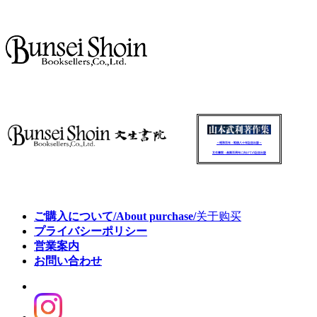
～昭和百年・戦後八十年記念出版～
文生書院：創業百周年に向けての記念出版
ご購入について/About purchase/
关于购买
プライバシーポリシー
営業案内
お問い合わせ