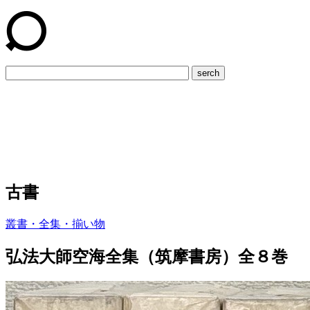
serch
古書
叢書・全集・揃い物
弘法大師空海全集（筑摩書房）全８巻