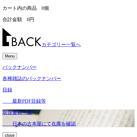
カート内の商品
0
個
合計金額
0
円
カテゴリー一覧へ
Menu
バックナンバー
各種雑誌のバックナンバー
目録
最新PDF目録等
取扱書籍一覧
日本の古本屋にて在庫を確認
close