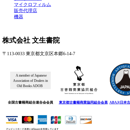
マイクロフィルム
販売代理店
機器
株式会社 文生書院
〒113-0033 東京都文京区本郷6-14-7
A member of Japanese
Association of Dealers in
Old Books ADOB
全国古書籍商組合連合会会員
東京都古書籍商業協同組合会員
ABAJ(日本