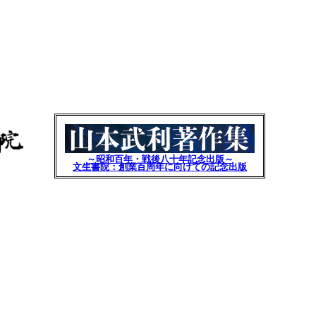
～昭和百年・戦後八十年記念出版～
文生書院：創業百周年に向けての記念出版