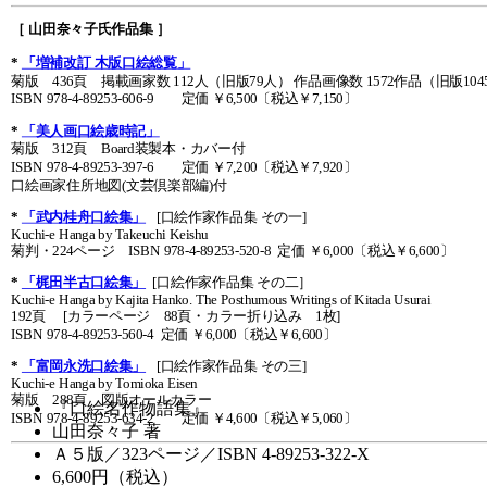
［ 山田奈々子氏作品集 ］
*
「増補改訂 木版口絵総覧」
菊版 436頁 掲載画家数 112人（旧版79人） 作品画像数 1572作品（旧版10
ISBN 978-4-89253-606-9 定価 ￥6,500〔税込￥7,150〕
*
「美人画口絵歳時記」
菊版 312頁 Board装製本・カバー付
ISBN 978-4-89253-397-6 定価 ￥7,200〔税込￥7,920〕
口絵画家住所地図(文芸倶楽部編)付
*
「武内桂舟口絵集」
[口絵作家作品集 その一]
Kuchi-e Hanga by Takeuchi Keishu
菊判・224ページ ISBN 978-4-89253-520-8 定価 ￥6,000〔税込￥6,600〕
*
「梶田半古口絵集」
[口絵作家作品集 その二］
Kuchi-e Hanga by Kajita Hanko. The Posthumous Writings of Kitada Usurai
192頁 [カラーページ 88頁・カラー折り込み 1枚]
ISBN 978-4-89253-560-4 定価 ￥6,000〔税込￥6,600〕
*
「富岡永洗口絵集」
[口絵作家作品集 その三]
Kuchi-e Hanga by Tomioka Eisen
菊版 288頁 図版オールカラー
『口絵名作物語集』
ISBN 978-4-89253-634-2 定価 ￥4,600〔税込￥5,060〕
山田奈々子 著
Ａ５版／323ページ／ISBN 4-89253-322-X
6,600
円（税込）