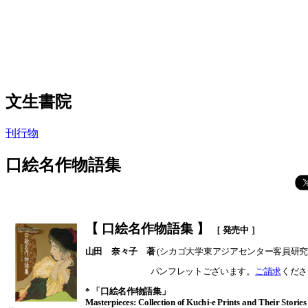
文生書院
刊行物
口絵名作物語集
【 口絵名作物語集 】
［
発売中
］
山田 奈々子 著
(シカゴ大学東アジアセンター客員研究
パンフレットございます。
ご請求
くださ
* 「口絵名作物語集」
Masterpieces: Collection of Kuchi-e Prints and Their Stories