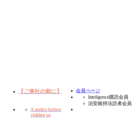
会員ページ
【ご来社の前に】
Inteligence購読会員
治安維持法読者会員
A notice before
visiting us