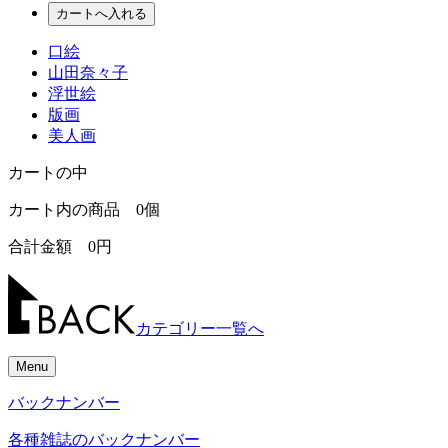
口絵
山田奈々子
浮世絵
版画
美人画
カートの中
カート内の商品
0
個
合計金額
0
円
カテゴリー一覧へ
Menu
バックナンバー
各種雑誌のバックナンバー