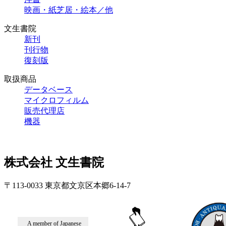
映画・紙芝居・絵本／他
文生書院
新刊
刊行物
復刻版
取扱商品
データベース
マイクロフィルム
販売代理店
機器
株式会社 文生書院
〒113-0033 東京都文京区本郷6-14-7
A member of Japanese