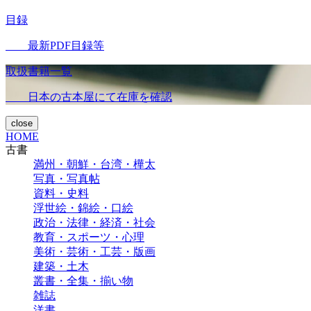
目録
最新PDF目録等
取扱書籍一覧
日本の古本屋にて在庫を確認
close
HOME
古書
満州・朝鮮・台湾・樺太
写真・写真帖
資料・史料
浮世絵・錦絵・口絵
政治・法律・経済・社会
教育・スポーツ・心理
美術・芸術・工芸・版画
建築・土木
叢書・全集・揃い物
雑誌
洋書