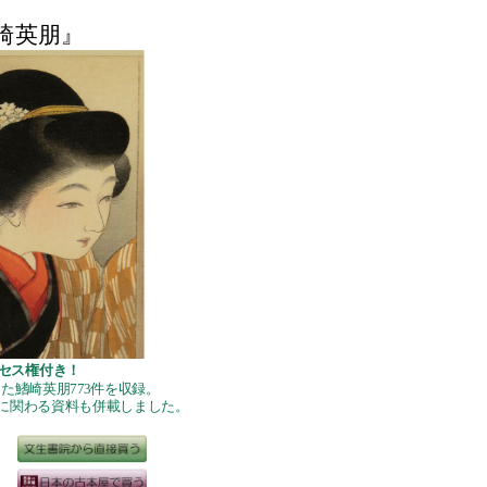
崎英朋』
セス権付き！
た鰭崎英朋773件を収録。
に関わる資料も併載しました。