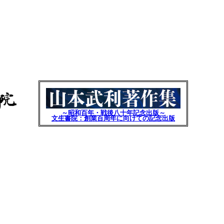
～昭和百年・戦後八十年記念出版～
文生書院：創業百周年に向けての記念出版