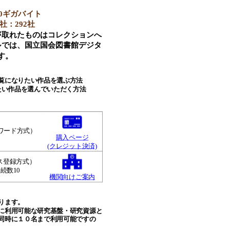
00ギガバイト
：292社
が取れたものはコレクションへ
ルでは、国立国会図書館デジタ
す。
覧になりたい作品を選ぶ方法
たい作品を選んでいただく方法
スワード方式）
購入ページ
(クレジット決済)
レス登録方式）
続数10
機関向けご案内
ります。
に利用可能な研究基盤・研究資源と
同時に１０名まで利用可能ですの