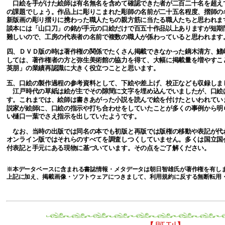
口絵を手がけた絵師は有名無名を含めて確認できた者が二百二十名を超え
の課題でしょう。作品上に彫りこまれた彫師の名前が二十五名程度、摺師の
新版画の彫り摺りに携わった職人たちの親方筋に当たる職人たちと思われま
談本には「山口刀」の銘が手元の口絵だけで百五十作品以上ありますが短期
難しいので、工房の代表者の名前で複数の職人が係わっていると思われます
四、ＤＶＤ版の時は著作権の関係でたくさん掲載できなかった鏑木清方、鰭
しては、著作権者の方と弥生美術館の協力を得て、大幅に掲載量を増やすこ
英朋」の業績再認識に大きく役立つことと思います。
五、口絵の製作過程の参考資料として、下絵や差上げ、校正なども収録しま
江戸時代の草紙は絵が主でその隙間に文字を埋め込んでいましたが、口絵
す。これまでは、絵師は書きあがった小説を読んで絵を付けたといわれてい
説家が絵師に、口絵の指示や打ち合わせをしていたことが多くの事例から明
い樋口一葉でさえ指示を出していたようです。
なお、当時の出版では同名の本でも初版と再版では版権の移動や表記が代
オンライン版ではそれらのすべてを調査しつくしていません。多くは国立国
付表記と手元にある現物に基づいています。その点をご了解ください。
※本データベースに含まれる書誌情報・メタデータは朝日智雄氏が著作権を有します。© 20
上記に加え、掲載画像・ソフトウェアにつきまして、利用規約に反する無断転用