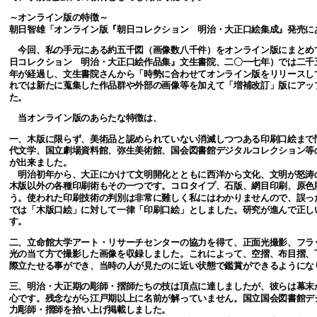
～オンライン版の特徴～
朝日智雄「オンライン版『朝日コレクション 明治・大正口絵集成』発売に
今回、私の手元にある約五千図（画像数八千件）をオンライン版にまとめ
日コレクション 明治・大正口絵作品集』文生書院、二〇一七年）では二千
年が経過し、文生書院さんから「時勢に合わせてオンライン版をリリースし
れでは新たに蒐集した作品群や外部の画像等を加えて「増補改訂」版にアッ
た。
当オンライン版のあらたな特徴は、
一、木版に限らず、美術品と認められていない消滅しつつある印刷口絵まで
代文学、国立劇場資料館、弥生美術館、国会図書館デジタルコレクション等
が出来ました。
明治初年から、大正にかけて文明開化とともに西洋から文化、文明が怒涛
木版以外の各種印刷術もその一つです。コロタイプ、石版、網目印刷、原色
う。使われた印刷技術の判別は非常に難しく私にはわかりませんので、誤っ
では「木版口絵」に対して一律「印刷口絵」としました。研究が進んで正し
す。
二、立命館大学アート・リサーチセンターの協力を得て、正面光撮影、フラ
光の当て方で撮影した画像を収録しました。これによって、空摺、布目摺、
際立たせる事ができ、当時の人が見たのに近い状態で鑑賞ができるようにな
三、明治・大正期の彫師・摺師たちの技は頂点に達しましたが、彼らは幕末
心です。残念ながら江戸期以上に名前が解っていません。国立国会図書館デ
力彫師・摺師を拾い上げ掲載しました。