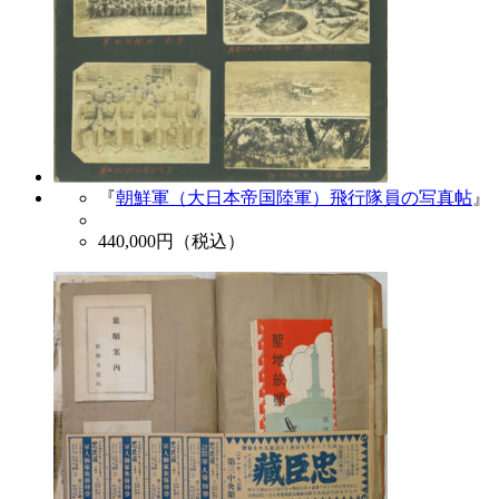
『
朝鮮軍（大日本帝国陸軍）飛行隊員の写真帖
』
440,000
円（税込）