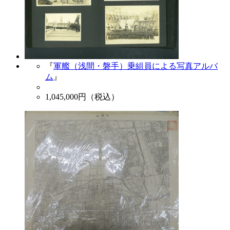
『
軍艦（浅間・磐手）乗組員による写真アルバ
ム
』
1,045,000
円（税込）