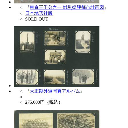
『
東京三千分之一 戦災復興都市計画図
』
日本地形社版
SOLD OUT
『
大正期外遊写真アルバム
』
275,000
円（税込）