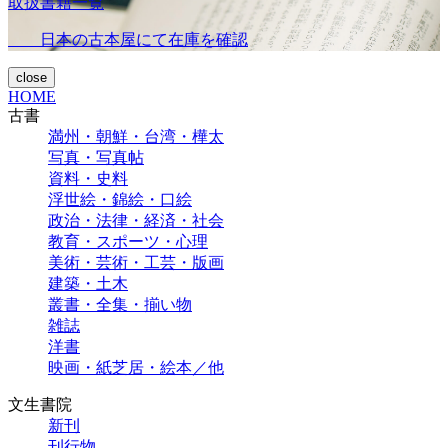
取扱書籍一覧
日本の古本屋にて在庫を確認
close
HOME
古書
満州・朝鮮・台湾・樺太
写真・写真帖
資料・史料
浮世絵・錦絵・口絵
政治・法律・経済・社会
教育・スポーツ・心理
美術・芸術・工芸・版画
建築・土木
叢書・全集・揃い物
雑誌
洋書
映画・紙芝居・絵本／他
文生書院
新刊
刊行物