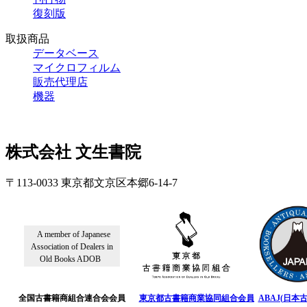
復刻版
取扱商品
データベース
マイクロフィルム
販売代理店
機器
株式会社 文生書院
〒113-0033 東京都文京区本郷6-14-7
A member of Japanese
Association of Dealers in
Old Books ADOB
全国古書籍商組合連合会会員
東京都古書籍商業協同組合会員
ABAJ(日本