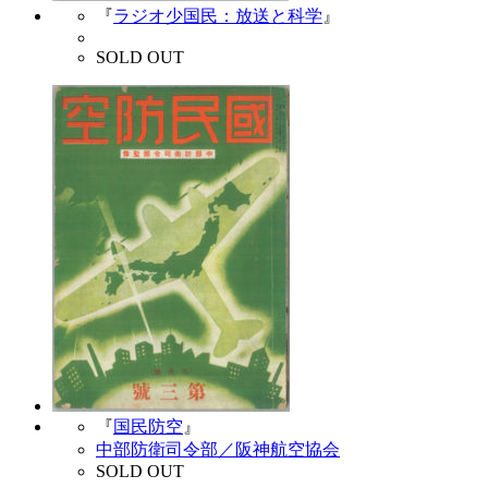
『
ラジオ少国民：放送と科学
』
SOLD OUT
『
国民防空
』
中部防衛司令部／阪神航空協会
SOLD OUT