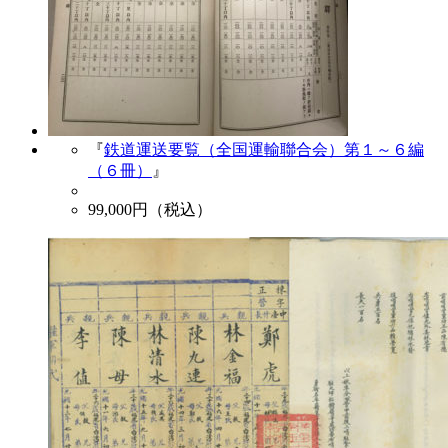
『
鉄道運送要覧（全国運輸聯合会）第１～６編
（６冊）
』
99,000
円（税込）