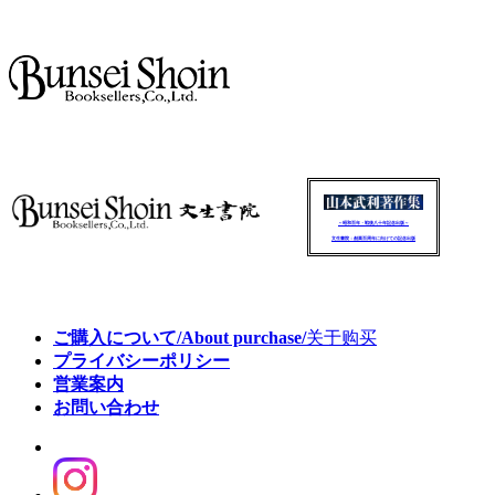
～昭和百年・戦後八十年記念出版～
文生書院：創業百周年に向けての記念出版
ご購入について/About purchase/
关于购买
プライバシーポリシー
営業案内
お問い合わせ