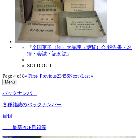
『
全国菓子（飴）大品評（博覧）会 報告書・名
簿・会誌・記念誌
』
SOLD OUT
Page 4 of 8
« First
‹ Previous
2
3
4
5
6
Next ›
Last »
Menu
バックナンバー
各種雑誌のバックナンバー
目録
最新PDF目録等