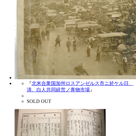
『
北米合衆国加州ロスアンゼルス市ニ於ケル日、
清、白人共同経営ノ青物市場
』
SOLD OUT