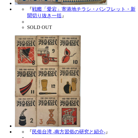
『
戦艦「愛宕」寄港地チラシ・パンフレット・新
聞切り抜き一括
』
SOLD OUT
『
民俗台湾 -南方習俗の研究と紹介-
』