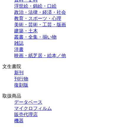
浮世絵・錦絵・口絵
政治・法律・経済・社会
教育・スポーツ・心理
美術・芸術・工芸・版画
建築・土木
叢書・全集・揃い物
雑誌
洋書
映画・紙芝居・絵本／他
文生書院
新刊
刊行物
復刻版
取扱商品
データベース
マイクロフィルム
販売代理店
機器