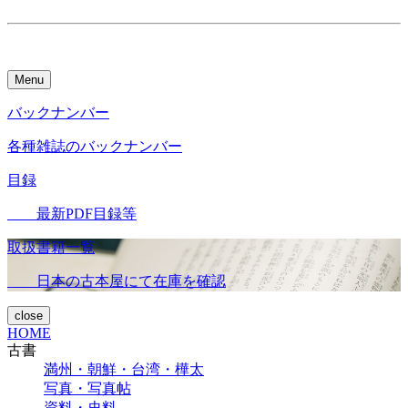
Menu
バックナンバー
各種雑誌のバックナンバー
目録
最新PDF目録等
取扱書籍一覧
日本の古本屋にて在庫を確認
close
HOME
古書
満州・朝鮮・台湾・樺太
写真・写真帖
資料・史料