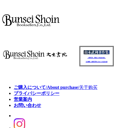
～昭和百年・戦後八十年記念出版～
文生書院：創業百周年に向けての記念出版
ご購入について/About purchase/
关于购买
プライバシーポリシー
営業案内
お問い合わせ