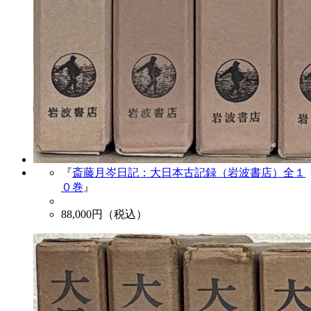
『
斎藤月岑日記：大日本古記録（岩波書店）全１
０巻
』
88,000
円（税込）