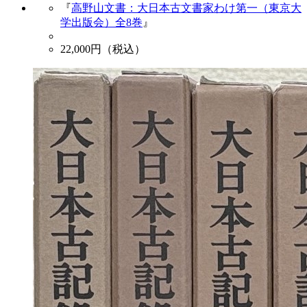
『
高野山文書：大日本古文書家わけ第一（東京大
学出版会）全8巻
』
22,000
円（税込）