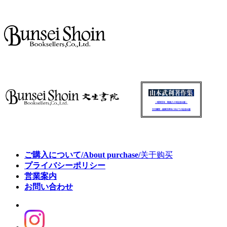
～昭和百年・戦後八十年記念出版～
文生書院：創業百周年に向けての記念出版
ご購入について/About purchase/
关于购买
プライバシーポリシー
営業案内
お問い合わせ