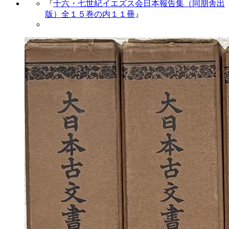
『
十六・七世紀イエズス会日本報告集（同朋舎出
版）全１５巻の内１１冊
』