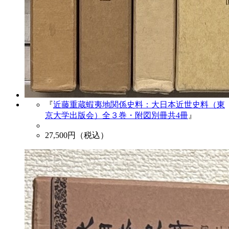
『
近藤重蔵蝦夷地関係史料：大日本近世史料（東
京大学出版会）全３巻・附図別冊共4冊
』
27,500
円（税込）