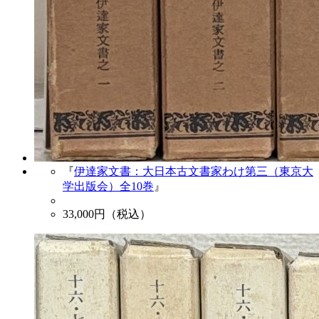
『
伊達家文書：大日本古文書家わけ第三（東京大
学出版会）全10巻
』
33,000
円（税込）