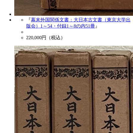
『
幕末外国関係文書：大日本古文書（東京大学出
版会）1～54・付録1～8の内51冊
』
220,000
円（税込）