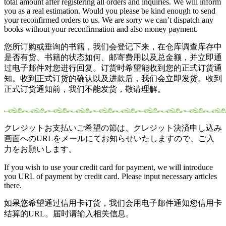
total amount after registering all orders and inquiries. We will inform
you as a real estimation. Would you please be kind enough to send
your reconfirmed orders to us. We are sorry we can’t dispatch any
books without your reconfirmation and also money payment.
您所订购或垂询的书籍，我们会登记下来，在仓库调查库存中
是否有货、书籍的状态如何、邮寄费用以及总金额，并立即通
过电子邮件对您进行回复。订货时希望能收到您的正式订货通
知。收到正式订货的确认以及进款后，我们会立即发货。收到
正式订货通知前，我们不能发货，敬请理解。
クレジットお支払いご希望の節は、クレジット決済申し込み
画面へのURLをメールにてお知らせいたしますので、ご入
力をお願いします。
If you wish to use your credit card for payment, we will introduce
you URL of payment by credit card. Please input necessary articles
there.
如果您希望通过信用卡订货，我们会用电子邮件通知您信用卡
结算的URL。届时请输入相关信息。