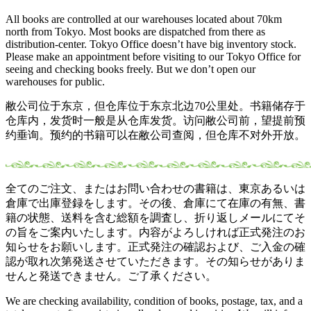
All books are controlled at our warehouses located about 70km
north from Tokyo. Most books are dispatched from there as
distribution-center. Tokyo Office doesn’t have big inventory stock.
Please make an appointment before visiting to our Tokyo Office for
seeing and checking books freely. But we don’t open our
warehouses for public.
敝公司位于东京，但仓库位于东京北边70公里处。书籍储存于
仓库内，发货时一般是从仓库发货。访问敝公司前，望提前预
约垂询。预约的书籍可以在敝公司查阅，但仓库不对外开放。
全てのご注文、またはお問い合わせの書籍は、東京あるいは
倉庫で出庫登録をします。その後、倉庫にて在庫の有無、書
籍の状態、送料を含む総額を調査し、折り返しメールにてそ
の旨をご案内いたします。内容がよろしければ正式発注のお
知らせをお願いします。正式発注の確認および、ご入金の確
認が取れ次第発送させていただきます。その知らせがありま
せんと発送できません。ご了承ください。
We are checking availability, condition of books, postage, tax, and a