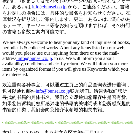
載品につきましてはそれぞれのページのお問い合わせフォー
ム、あるいは
info@bunsei.co.jp
から、ご連絡ください。書籍
をお探しの場合には、具体的な書名をお知らせください。在
庫状況を折り返しご案内します。更に、あるいはご関心のあ
るテーマ、キーワード等をお知らせ頂けますれば、その分野
の書籍も多数ご案内可能です。
We are always welcome to hear your any kind of inquiries of books,
periodicals & collected works. About any items listed on our web,
would you please use our inquiring form there or use the mail-
address
info@bunsei.co.jp
. to us. We will inform you about
availability, conditions and etc. by return. We will inform you more
items by organized format if you will give us Keywords which you
are interested.
欢迎垂询各种事宜。可以通过主页上的商品查询表进行垂询，
也可以通过邮件
info@bunsei.co.jp
联系我们。请告诉我们您所
寻找的书籍的具体书名。我们会立即通知您库存中是否有货。
如果您告诉我们您所感兴趣的书籍的关键词或者您所感兴趣的
书籍的种类，我们会向您推介该领域的相关书籍。
本社：〒113-0033 東京都文京区本郷6丁目14-7