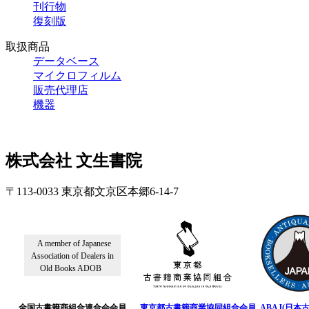
刊行物
復刻版
取扱商品
データベース
マイクロフィルム
販売代理店
機器
株式会社 文生書院
〒113-0033 東京都文京区本郷6-14-7
A member of Japanese
Association of Dealers in
Old Books ADOB
全国古書籍商組合連合会会員
東京都古書籍商業協同組合会員
ABAJ(日本