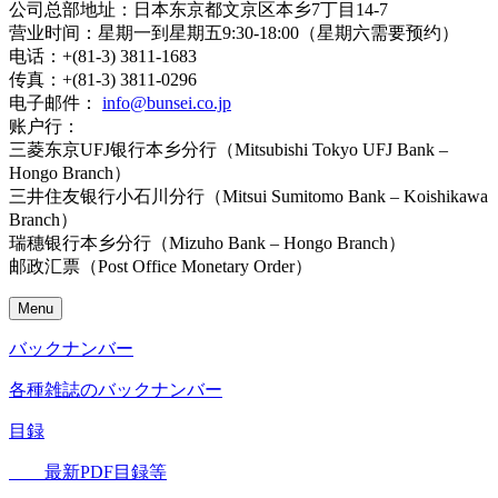
公司总部地址：日本东京都文京区本乡7丁目14-7
营业时间：星期一到星期五9:30-18:00（星期六需要预约）
电话：+(81-3) 3811-1683
传真：+(81-3) 3811-0296
电子邮件：
info@bunsei.co.jp
账户行：
三菱东京UFJ银行本乡分行（Mitsubishi Tokyo UFJ Bank –
Hongo Branch）
三井住友银行小石川分行（Mitsui Sumitomo Bank – Koishikawa
Branch）
瑞穗银行本乡分行（Mizuho Bank – Hongo Branch）
邮政汇票（Post Office Monetary Order）
Menu
バックナンバー
各種雑誌のバックナンバー
目録
最新PDF目録等