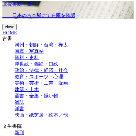
取扱書籍一覧
日本の古本屋にて在庫を確認
close
HOME
古書
満州・朝鮮・台湾・樺太
写真・写真帖
資料・史料
浮世絵・錦絵・口絵
政治・法律・経済・社会
教育・スポーツ・心理
美術・芸術・工芸・版画
建築・土木
叢書・全集・揃い物
雑誌
洋書
映画・紙芝居・絵本／他
文生書院
新刊