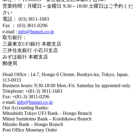
営業時間：月曜日～金曜日 9:30～18:00 土曜日はご予約くだ
さい
電話： (03) 3811-1683
Fax ： (03) 3811-0296
e-mail :
info@bunsei.co.jp
取引銀行：
三菱東京UFJ銀行 本郷支店
三井住友銀行 小石川支店
みずほ銀行 本郷支店
郵便局
Head Office : 14-7, Hongo 6 Chome, Bunkyo-ku, Tokyo, Japan.
113-0033
Business hours: 9:30-18:00 Mon.-Fri. Saturday by appointed only.
Telephone: +(81-3) 3811-1683
Fax: +(81-3) 3811-0296
e-mail:
info@bunsei.co.jp
Our Accounting Banks:
Mitsubishi Tokyo UFJ Bank – Hongo Branch
Mitsui Sumitomo Bank – Koishikawa Branch
Mizuho Bank – Hongo Branch
Post Office Monetary Order