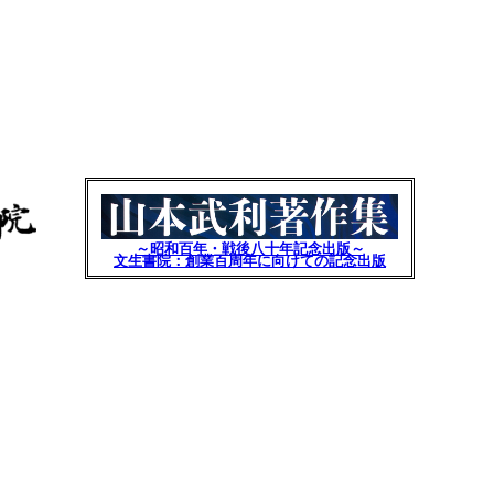
～昭和百年・戦後八十年記念出版～
文生書院：創業百周年に向けての記念出版