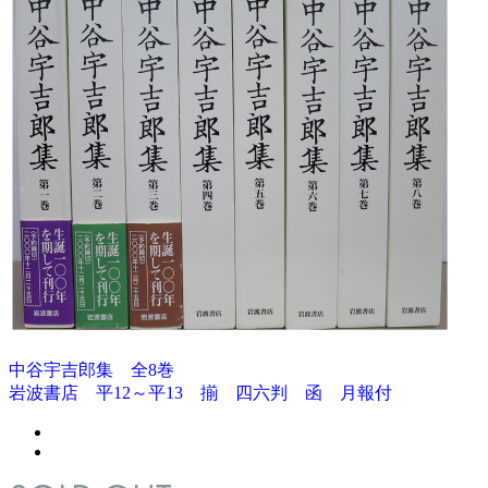
中谷宇吉郎集 全8巻
岩波書店 平12～平13 揃 四六判 函 月報付