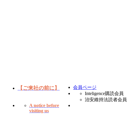
会員ページ
【ご来社の前に】
Inteligence購読会員
治安維持法読者会員
A notice before
visiting us