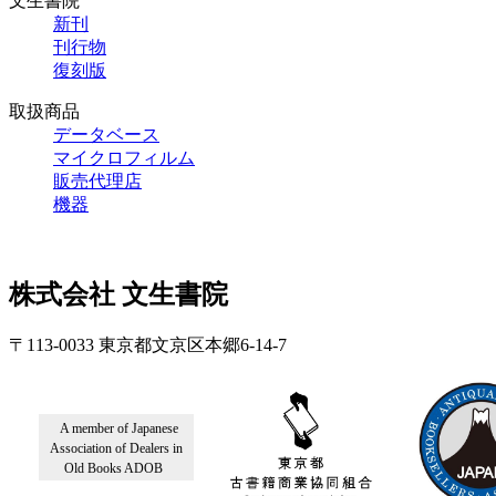
文生書院
新刊
刊行物
復刻版
取扱商品
データベース
マイクロフィルム
販売代理店
機器
株式会社 文生書院
〒113-0033 東京都文京区本郷6-14-7
A member of Japanese
Association of Dealers in
Old Books ADOB