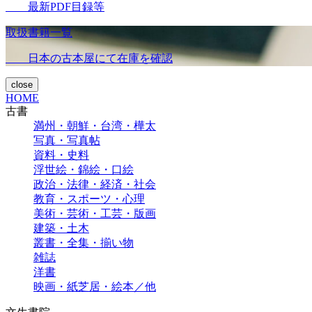
最新PDF目録等
取扱書籍一覧
日本の古本屋にて在庫を確認
close
HOME
古書
満州・朝鮮・台湾・樺太
写真・写真帖
資料・史料
浮世絵・錦絵・口絵
政治・法律・経済・社会
教育・スポーツ・心理
美術・芸術・工芸・版画
建築・土木
叢書・全集・揃い物
雑誌
洋書
映画・紙芝居・絵本／他