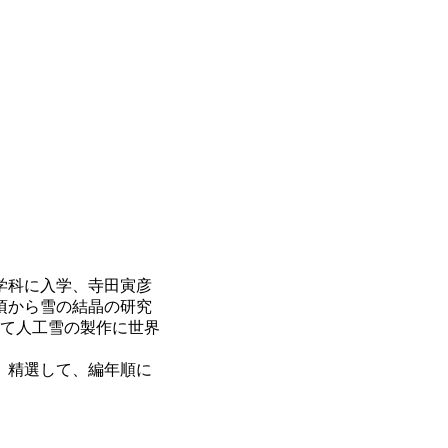
理学科に入学、寺田寅彦
）頃から雪の結晶の研究
室にて人工雪の製作に世界
、精選して、編年順に