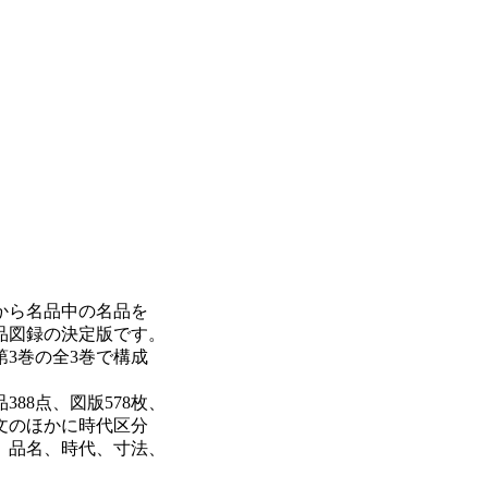
から名品中の名品を
品図録の決定版です。
3巻の全3巻で構成
388点、図版578枚、
本文のほかに時代区分
、品名、時代、寸法、