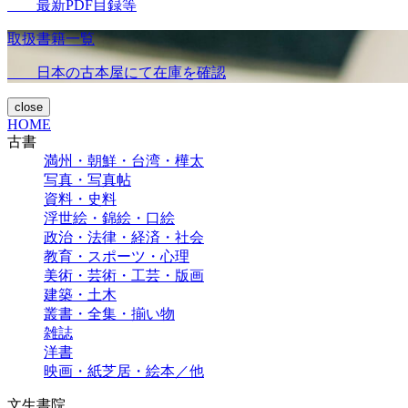
最新PDF目録等
取扱書籍一覧
日本の古本屋にて在庫を確認
close
HOME
古書
満州・朝鮮・台湾・樺太
写真・写真帖
資料・史料
浮世絵・錦絵・口絵
政治・法律・経済・社会
教育・スポーツ・心理
美術・芸術・工芸・版画
建築・土木
叢書・全集・揃い物
雑誌
洋書
映画・紙芝居・絵本／他
文生書院