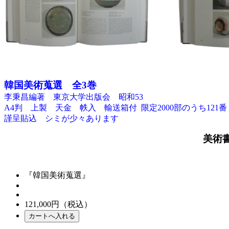
韓国美術蒐選 全3巻
李秉昌編著 東京大学出版会 昭和53
A4判 上製 天金 帙入 輸送箱付 限定2000部のうち121番
謹呈貼込 シミが少々あります
美術
『韓国美術蒐選』
121,000
円（税込）