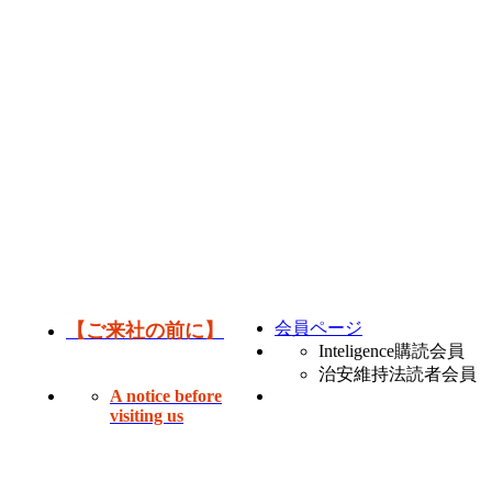
会員ページ
【ご来社の前に】
Inteligence購読会員
治安維持法読者会員
A notice before
visiting us