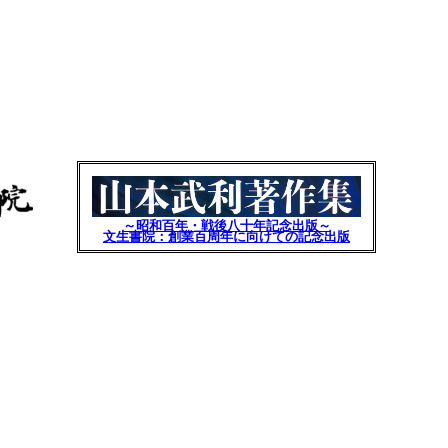
～昭和百年・戦後八十年記念出版～
文生書院：創業百周年に向けての記念出版