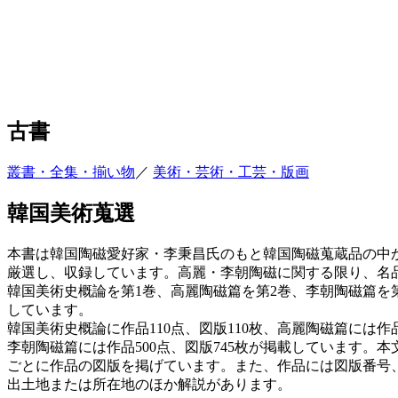
古書
叢書・全集・揃い物
／
美術・芸術・工芸・版画
韓国美術蒐選
本書は韓国陶磁愛好家・李秉昌氏のもと韓国陶磁蒐蔵品の中
厳選し、収録しています。高麗・李朝陶磁に関する限り、名
韓国美術史概論を第1巻、高麗陶磁篇を第2巻、李朝陶磁篇を第
しています。
韓国美術史概論に作品110点、図版110枚、高麗陶磁篇には作品
李朝陶磁篇には作品500点、図版745枚が掲載しています。
ごとに作品の図版を掲げています。また、作品には図版番号
出土地または所在地のほか解説があります。