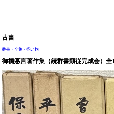
古書
叢書・全集・揃い物
御橋悳言著作集（続群書類従完成会）全1