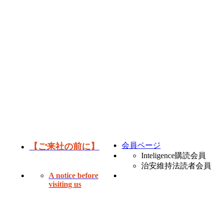
会員ページ
【ご来社の前に】
Inteligence購読会員
治安維持法読者会員
A notice before
visiting us