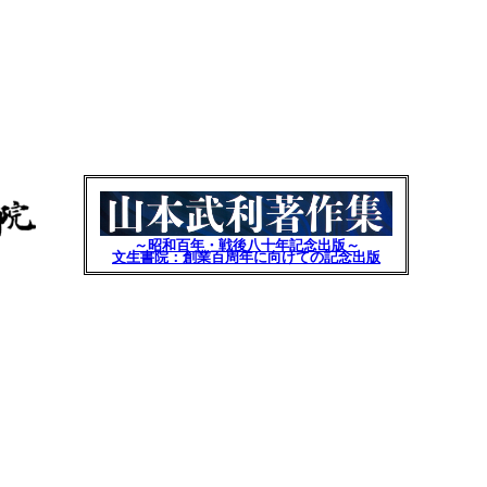
～昭和百年・戦後八十年記念出版～
文生書院：創業百周年に向けての記念出版