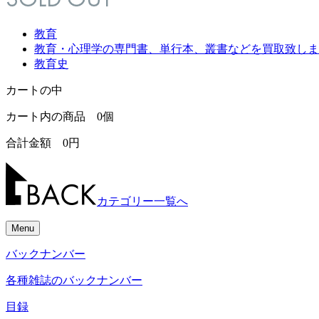
教育
教育・心理学の専門書、単行本、叢書などを買取致しま
教育史
カートの中
カート内の商品
0
個
合計金額
0
円
カテゴリー一覧へ
Menu
バックナンバー
各種雑誌のバックナンバー
目録