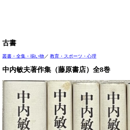
古書
叢書・全集・揃い物
／
教育・スポーツ・心理
中内敏夫著作集（藤原書店）全8巻