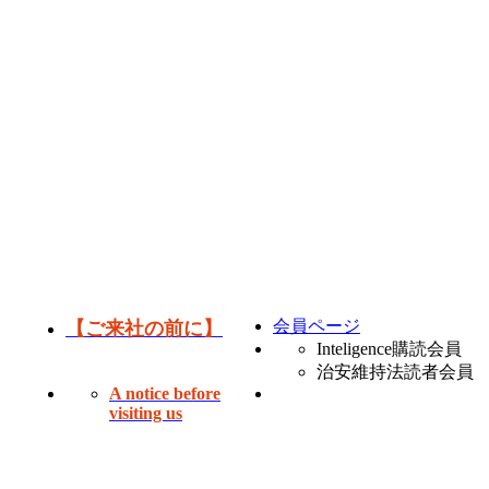
会員ページ
【ご来社の前に】
Inteligence購読会員
治安維持法読者会員
A notice before
visiting us