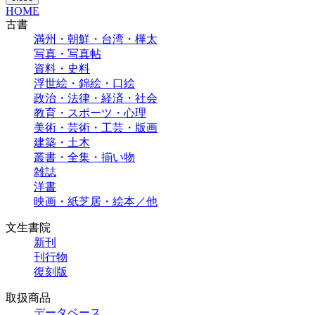
HOME
古書
満州・朝鮮・台湾・樺太
写真・写真帖
資料・史料
浮世絵・錦絵・口絵
政治・法律・経済・社会
教育・スポーツ・心理
美術・芸術・工芸・版画
建築・土木
叢書・全集・揃い物
雑誌
洋書
映画・紙芝居・絵本／他
文生書院
新刊
刊行物
復刻版
取扱商品
データベース