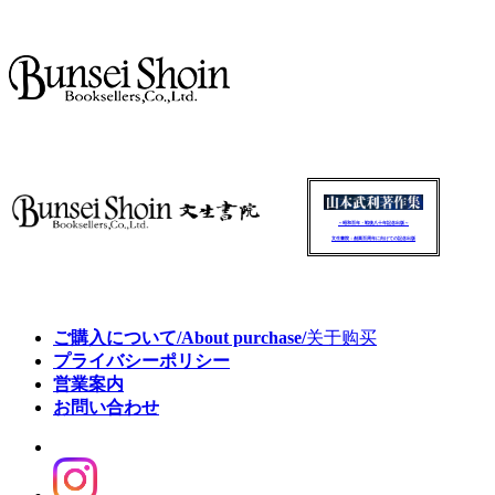
～昭和百年・戦後八十年記念出版～
文生書院：創業百周年に向けての記念出版
ご購入について/About purchase/
关于购买
プライバシーポリシー
営業案内
お問い合わせ