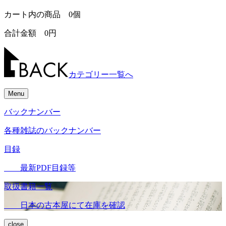
カート内の商品
0
個
合計金額
0
円
カテゴリー一覧へ
Menu
バックナンバー
各種雑誌のバックナンバー
目録
最新PDF目録等
取扱書籍一覧
日本の古本屋にて在庫を確認
close