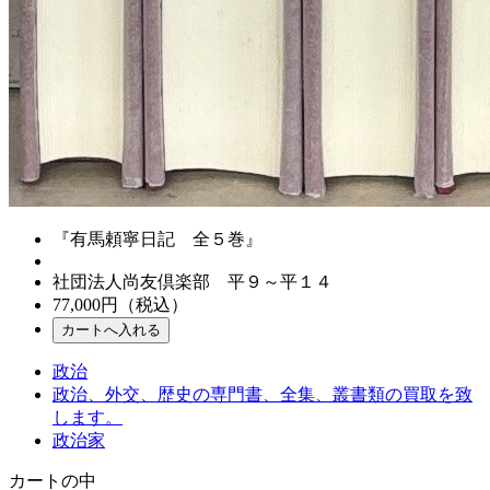
『有馬頼寧日記 全５巻』
社団法人尚友倶楽部 平９～平１４
77,000
円（税込）
政治
政治、外交、歴史の専門書、全集、叢書類の買取を致
します。
政治家
カートの中