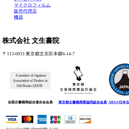
マイクロフィルム
販売代理店
機器
株式会社 文生書院
〒113-0033 東京都文京区本郷6-14-7
A member of Japanese
Association of Dealers in
Old Books ADOB
全国古書籍商組合連合会会員
東京都古書籍商業協同組合会員
ABAJ(日本