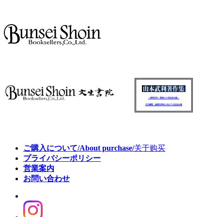
～昭和百年・戦後八十年記念出版～
文生書院：創業百周年に向けての記念出版
ご購入について/About purchase/
关于购买
プライバシーポリシー
営業案内
お問い合わせ