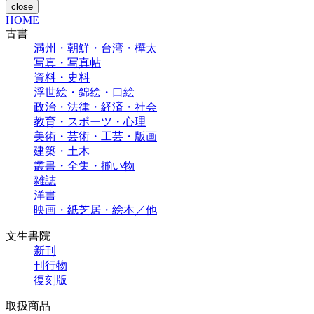
close
HOME
古書
満州・朝鮮・台湾・樺太
写真・写真帖
資料・史料
浮世絵・錦絵・口絵
政治・法律・経済・社会
教育・スポーツ・心理
美術・芸術・工芸・版画
建築・土木
叢書・全集・揃い物
雑誌
洋書
映画・紙芝居・絵本／他
文生書院
新刊
刊行物
復刻版
取扱商品