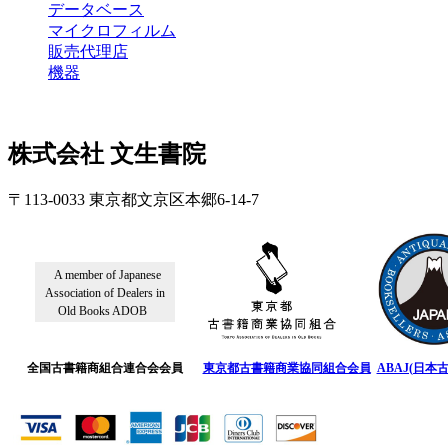
データベース
マイクロフィルム
販売代理店
機器
株式会社 文生書院
〒113-0033 東京都文京区本郷6-14-7
A member of Japanese
Association of Dealers in
Old Books ADOB
全国古書籍商組合連合会会員
東京都古書籍商業協同組合会員
ABAJ(日本