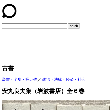
serch
古書
叢書・全集・揃い物
／
政治・法律・経済・社会
安丸良夫集（岩波書店）全６巻