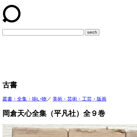
serch
古書
叢書・全集・揃い物
／
美術・芸術・工芸・版画
岡倉天心全集（平凡社）全９巻