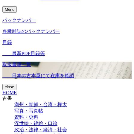
Menu
バックナンバー
各種雑誌のバックナンバー
目録
最新PDF目録等
取扱書籍一覧
日本の古本屋にて在庫を確認
close
HOME
古書
満州・朝鮮・台湾・樺太
写真・写真帖
資料・史料
浮世絵・錦絵・口絵
政治・法律・経済・社会