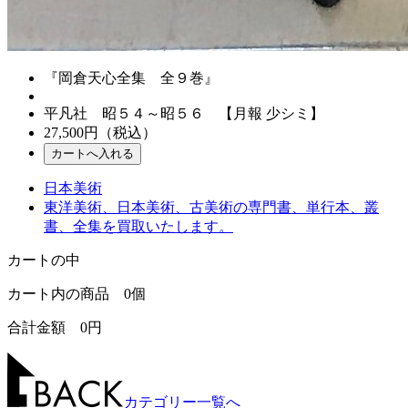
『岡倉天心全集 全９巻』
平凡社 昭５４～昭５６ 【月報 少シミ】
27,500
円（税込）
日本美術
東洋美術、日本美術、古美術の専門書、単行本、叢
書、全集を買取いたします。
カートの中
カート内の商品
0
個
合計金額
0
円
カテゴリー一覧へ