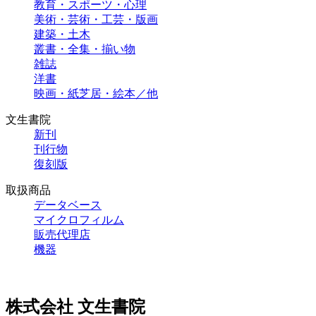
教育・スポーツ・心理
美術・芸術・工芸・版画
建築・土木
叢書・全集・揃い物
雑誌
洋書
映画・紙芝居・絵本／他
文生書院
新刊
刊行物
復刻版
取扱商品
データベース
マイクロフィルム
販売代理店
機器
株式会社 文生書院