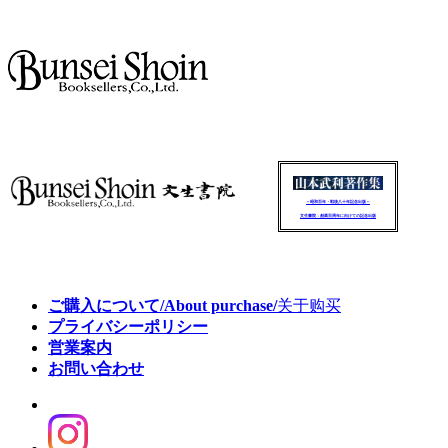
～昭和百年・戦後八十年記念出版～
文生書院：創業百周年に向けての記念出版
ご購入について/About purchase/
关于购买
プライバシーポリシー
営業案内
お問い合わせ