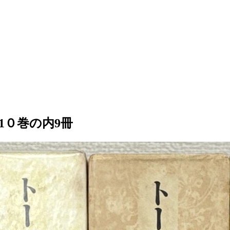
1０巻の内9冊