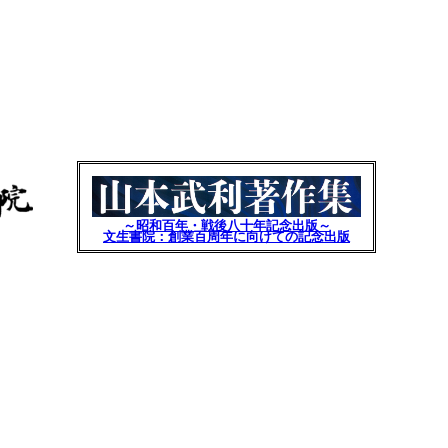
～昭和百年・戦後八十年記念出版～
文生書院：創業百周年に向けての記念出版