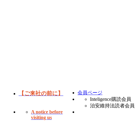
会員ページ
【ご来社の前に】
Inteligence購読会員
治安維持法読者会員
A notice before
visiting us