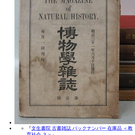
『
文生書院 古書雑誌 バックナンバー 在庫品 ＜教
育社会 ３＞
』