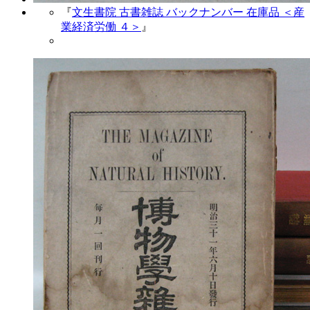
『
文生書院 古書雑誌 バックナンバー 在庫品 ＜産
業経済労働 ４＞
』