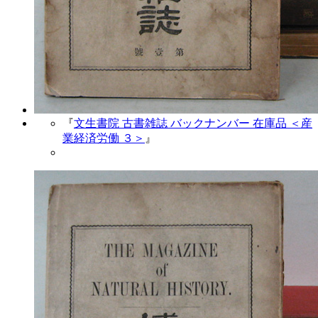
『
文生書院 古書雑誌 バックナンバー 在庫品 ＜産
業経済労働 ３＞
』