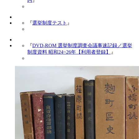
内
』
『
選挙制度テスト
』
『
DVD-ROM 選挙制度調査会議事速記録／選挙
制度資料 昭和24~26年【利用者登録】
』