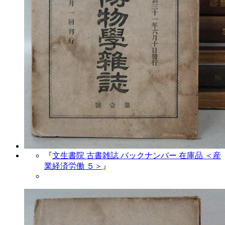
『
文生書院 古書雑誌 バックナンバー 在庫品 ＜産
業経済労働 ５＞
』