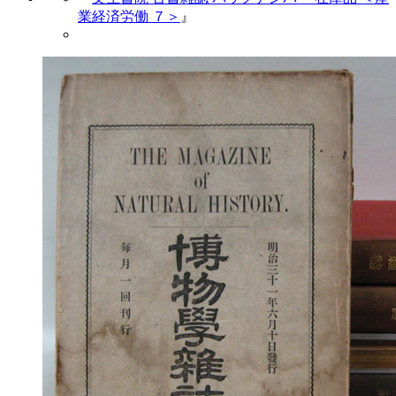
業経済労働 ７＞
』