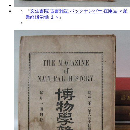
『
文生書院 古書雑誌 バックナンバー 在庫品 ＜産
業経済労働 １＞
』