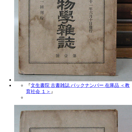
『
文生書院 古書雑誌 バックナンバー 在庫品 ＜教
育社会 １＞
』