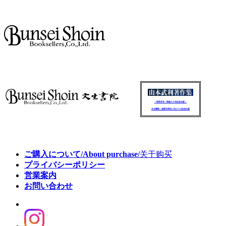
～昭和百年・戦後八十年記念出版～
文生書院：創業百周年に向けての記念出版
ご購入について/About purchase/
关于购买
プライバシーポリシー
営業案内
お問い合わせ