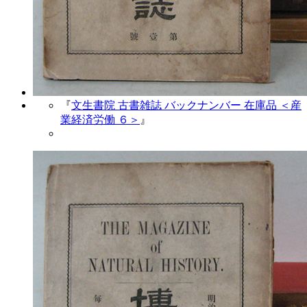
『
文生書院 古書雑誌 バックナンバー 在庫品 ＜産
業経済労働 ６＞
』