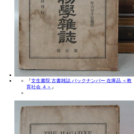
『
文生書院 古書雑誌 バックナンバー 在庫品 ＜教
育社会 ４＞
』