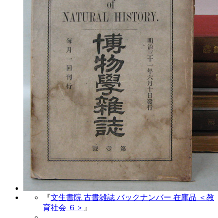
『
文生書院 古書雑誌 バックナンバー 在庫品 ＜教
育社会 ６＞
』