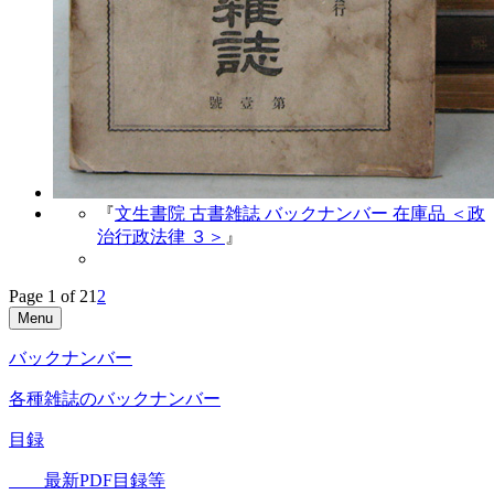
『
文生書院 古書雑誌 バックナンバー 在庫品 ＜政
治行政法律 ３＞
』
Page 1 of 2
1
2
Menu
バックナンバー
各種雑誌のバックナンバー
目録
最新PDF目録等