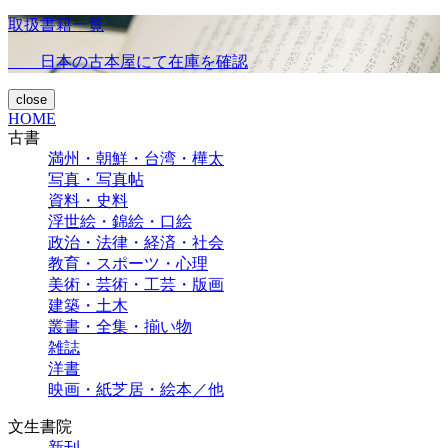
取扱書籍一覧
日本の古本屋にて在庫を確認
close
HOME
古書
満州・朝鮮・台湾・樺太
写真・写真帖
資料・史料
浮世絵・錦絵・口絵
政治・法律・経済・社会
教育・スポーツ・心理
美術・芸術・工芸・版画
建築・土木
叢書・全集・揃い物
雑誌
洋書
映画・紙芝居・絵本／他
文生書院
新刊