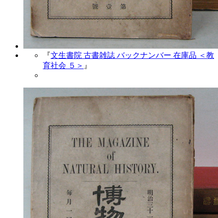
『
文生書院 古書雑誌 バックナンバー 在庫品 ＜教
育社会 ５＞
』