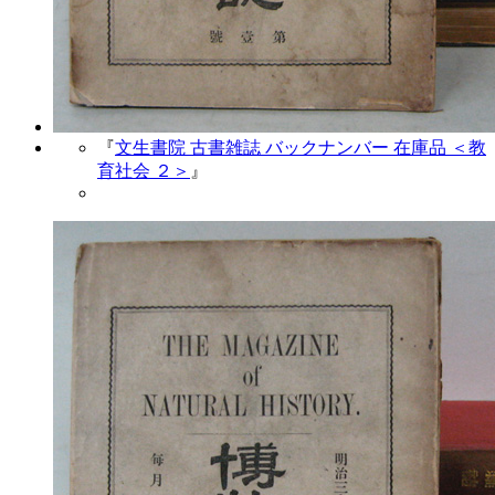
『
文生書院 古書雑誌 バックナンバー 在庫品 ＜教
育社会 ２＞
』