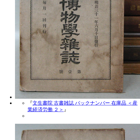
『
文生書院 古書雑誌 バックナンバー 在庫品 ＜産
業経済労働 ２＞
』