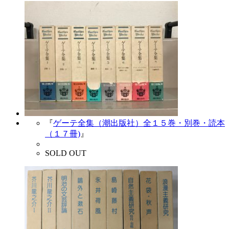
『
ゲーテ全集（潮出版社）全１５巻・別巻・読本
（１７冊)
』
SOLD OUT