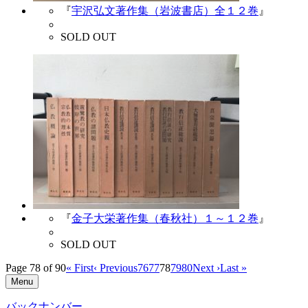
『
宇沢弘文著作集（岩波書店）全１２巻
』
SOLD OUT
『
金子大栄著作集（春秋社）１～１２巻
』
SOLD OUT
Page 78 of 90
« First
‹ Previous
76
77
78
79
80
Next ›
Last »
Menu
バックナンバー