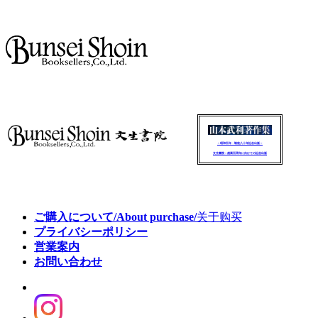
～昭和百年・戦後八十年記念出版～
文生書院：創業百周年に向けての記念出版
ご購入について/About purchase/
关于购买
プライバシーポリシー
営業案内
お問い合わせ