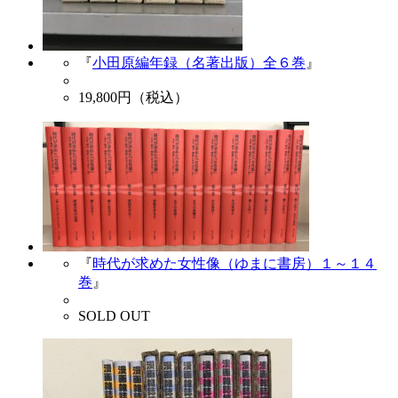
『
小田原編年録（名著出版）全６巻
』
19,800
円（税込）
『
時代が求めた女性像（ゆまに書房）１～１４
巻
』
SOLD OUT