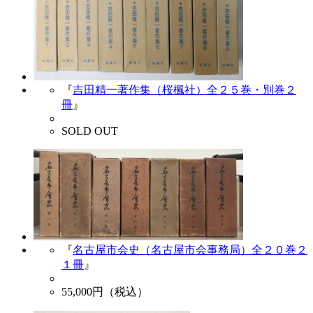
『
吉田精一著作集（桜楓社）全２５巻・別巻２
冊
』
SOLD OUT
『
名古屋市会史（名古屋市会事務局）全２０巻２
１冊
』
55,000
円（税込）