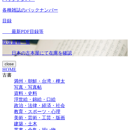
各種雑誌のバックナンバー
目録
最新PDF目録等
取扱書籍一覧
日本の古本屋にて在庫を確認
close
HOME
古書
満州・朝鮮・台湾・樺太
写真・写真帖
資料・史料
浮世絵・錦絵・口絵
政治・法律・経済・社会
教育・スポーツ・心理
美術・芸術・工芸・版画
建築・土木
叢書・全集・揃い物