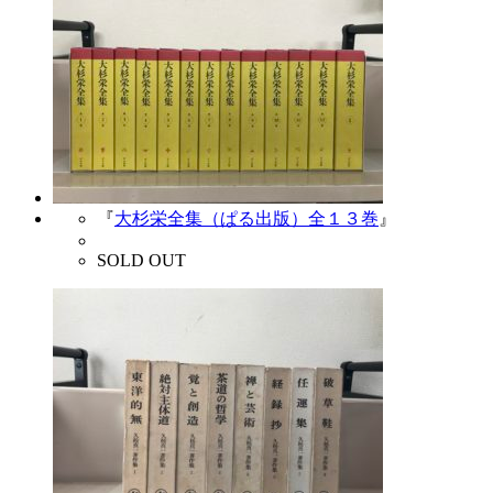
『
大杉栄全集（ぱる出版）全１３巻
』
SOLD OUT