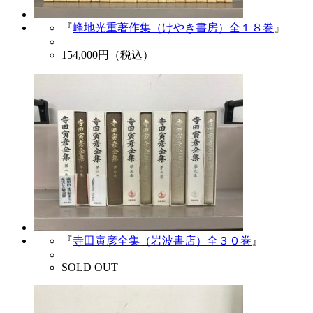
『
峰地光重著作集（けやき書房）全１８巻
』
154,000
円（税込）
『
寺田寅彦全集（岩波書店）全３０巻
』
SOLD OUT