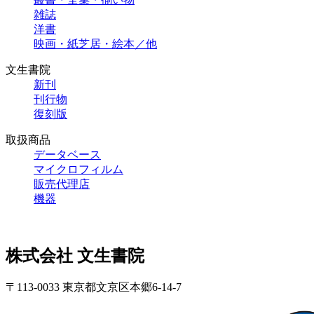
雑誌
洋書
映画・紙芝居・絵本／他
文生書院
新刊
刊行物
復刻版
取扱商品
データベース
マイクロフィルム
販売代理店
機器
株式会社 文生書院
〒113-0033 東京都文京区本郷6-14-7