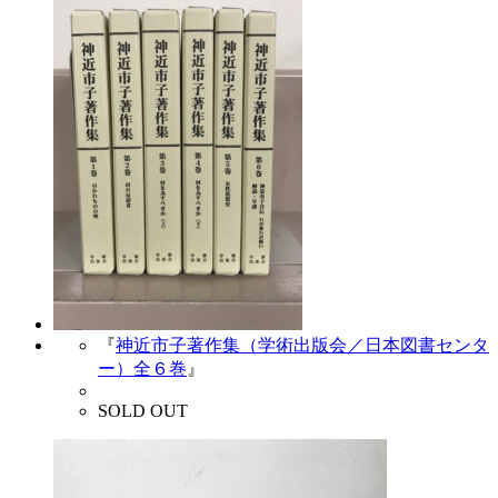
『
神近市子著作集（学術出版会／日本図書センタ
ー）全６巻
』
SOLD OUT