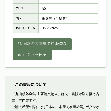
判型
A5
巻号
第５巻（付録共）
ISBN・ASIN
B000J89Z68
🔍 日本の古本屋で在庫確認
✉ お問い合わせ
この書籍について
「丸山敏雄全集 主要論文篇４」は文生書院が取り扱う古
書・専門書です。
ご購入希望の際には [日本の古本屋で在庫確認] ボタンか