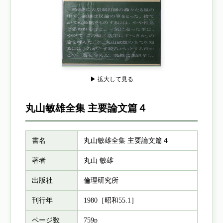
▶ 拡大して見る
丸山敏雄全集 主要論文篇４
書名
丸山敏雄全集 主要論文篇４
著者
丸山 敏雄
出版社
倫理研究所
刊行年
1980［昭和55.1］
ページ数
759p