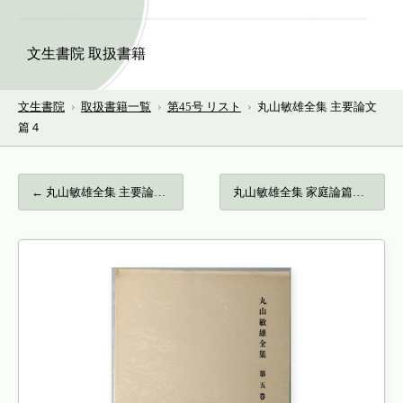
文生書院 取扱書籍
文生書院
›
取扱書籍一覧
›
第45号 リスト
›
丸山敏雄全集 主要論文
篇４
← 丸山敏雄全集 主要論文篇３…
丸山敏雄全集 家庭論篇… →