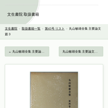
文生書院 取扱書籍
文生書院
›
取扱書籍一覧
›
第45号 リスト
›
丸山敏雄全集 主要論文
篇３
← 丸山敏雄全集 主要論文篇２…
丸山敏雄全集 主要論文篇４… →