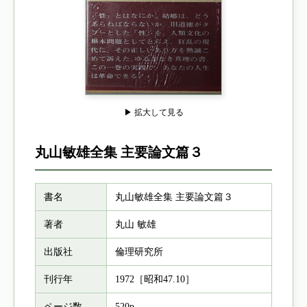
▶ 拡大して見る
丸山敏雄全集 主要論文篇３
書名
丸山敏雄全集 主要論文篇３
著者
丸山 敏雄
出版社
倫理研究所
刊行年
1972［昭和47.10］
ページ数
520p