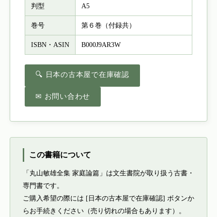
判型
A5
巻号
第６巻（付録共）
ISBN・ASIN
B000J9AR3W
🔍 日本の古本屋で在庫確認
✉ お問い合わせ
この書籍について
「丸山敏雄全集 家庭論篇」は文生書院が取り扱う古書・
専門書です。
ご購入希望の際には [日本の古本屋で在庫確認] ボタンか
らお手続きください（売り切れの場合もあります）。