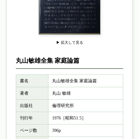
▶ 拡大して見る
丸山敏雄全集 家庭論篇
書名
丸山敏雄全集 家庭論篇
著者
丸山 敏雄
出版社
倫理研究所
刊行年
1976［昭和51.5］
ページ数
396p