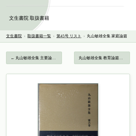
文生書院 取扱書籍
文生書院
›
取扱書籍一覧
›
第45号 リスト
›
丸山敏雄全集 家庭論篇
← 丸山敏雄全集 主要論文篇４…
丸山敏雄全集 教育論篇… →