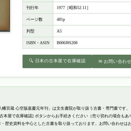
刊行年
1977［昭和52.11］
ページ数
481p
判型
A5
ISBN・ASIN
B000J8S208
🔍 日本の古本屋で在庫確認
✉ お問い合わ
八幡宮蔵 心空版嘉慶元年刊」は文生書院が取り扱う古書・専門書です。
の古本屋で在庫確認] ボタンからお手続きください（売り切れの場合もあ
書・歴史資料を中心とした古書を取り扱っております。お問い合わせは