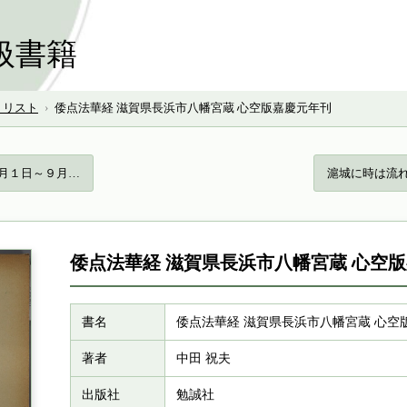
扱書籍
号 リスト
›
倭点法華経 滋賀県長浜市八幡宮蔵 心空版嘉慶元年刊
８月１日～９月…
滬城に時は流れ
倭点法華経 滋賀県長浜市八幡宮蔵 心空
書名
倭点法華経 滋賀県長浜市八幡宮蔵 心空
著者
中田 祝夫
出版社
勉誠社