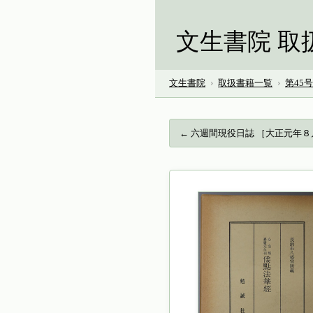
文生書院 取
文生書院
›
取扱書籍一覧
›
第45
← 六週間現役日誌 ［大正元年