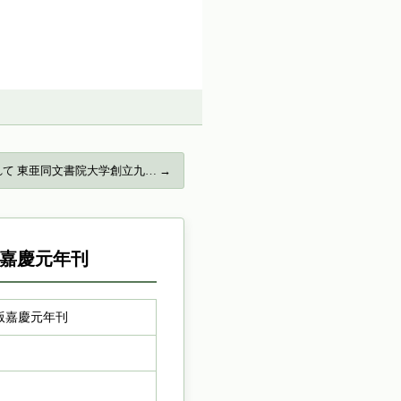
て 東亜同文書院大学創立九… →
版嘉慶元年刊
版嘉慶元年刊