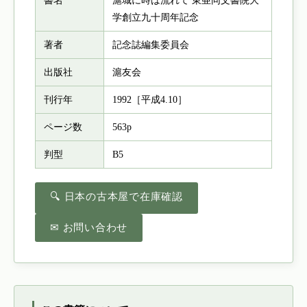
書名
滬城に時は流れて 東亜同文書院大
学創立九十周年記念
著者
記念誌編集委員会
出版社
滬友会
刊行年
1992［平成4.10］
ページ数
563p
判型
B5
🔍 日本の古本屋で在庫確認
✉ お問い合わせ