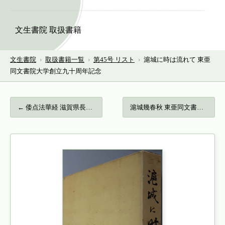
文生書院 取扱書籍
文生書院
›
取扱書籍一覧
›
第45号 リスト
›
滬城に時は流れて 東亜
同文書院大学創立九十周年記念
← 倭点法華経 滋賀県長浜市八幡宮蔵 心空版…
滬城幾春秋 東亜同文書院大学第四十期生卒… →