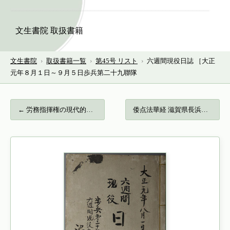
文生書院 取扱書籍
文生書院
›
取扱書籍一覧
›
第45号 リスト
›
六週間現役日誌 ［大正
元年８月１日～９月５日歩兵第二十九聯隊
← 労務指揮権の現代的展開 労働契約における…
倭点法華経 滋賀県長浜市八幡宮蔵 心空版… →