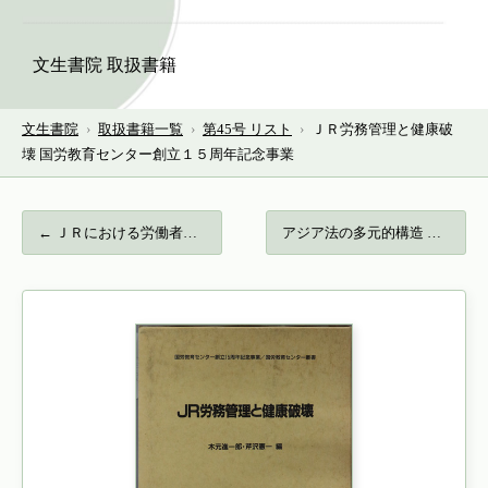
文生書院 取扱書籍
文生書院
›
取扱書籍一覧
›
第45号 リスト
›
ＪＲ労務管理と健康破
壊 国労教育センター創立１５周年記念事業
← ＪＲにおける労働者の権利 国労教育センタ…
アジア法の多元的構造 アジア法叢書２３… →