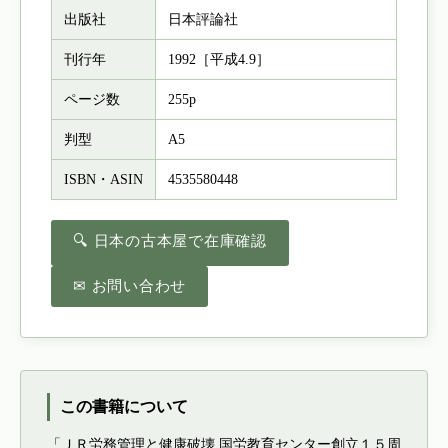
出版社
日本評論社
刊行年
1992［平成4.9］
ページ数
255p
判型
A5
ISBN・ASIN
4535580448
🔍 日本の古本屋で在庫確認
✉ お問い合わせ
この書籍について
「ＪＲ労務管理と健康破壊 国労教育センター創立１５周