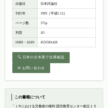
出版社
日本評論社
刊行年
1993［平成5.12］
ページ数
371p
判型
A5
ISBN・ASIN
4535581428
🔍 日本の古本屋で在庫確認
✉ お問い合わせ
この書籍について
「ＪＲにおける労働者の権利 国労教育センター創立１５