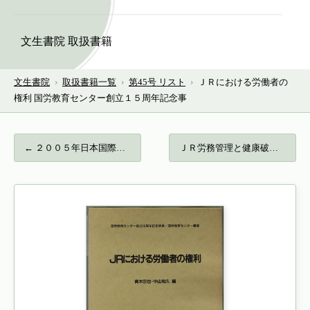
文生書院 取扱書籍
文生書院
›
取扱書籍一覧
›
第45号 リスト
›
ＪＲにおける労働者の
権利 国労教育センター創立１５周年記念事
← ２００５年日本国際博覧会愛知県記録誌 ［…
ＪＲ労務管理と健康破壊 国労教育センター… →