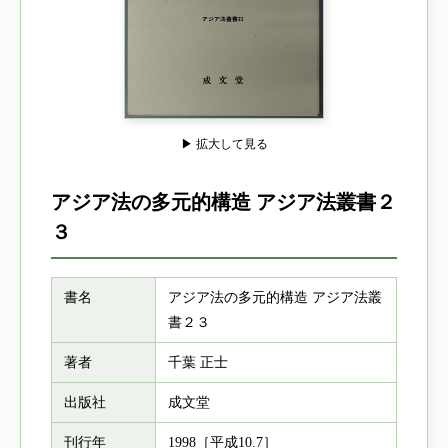
▶ 拡大して見る
アジア法の多元的構造 アジア法叢書２
３
書名
アジア法の多元的構造 アジア法叢
書２３
著者
千葉 正士
出版社
成文堂
刊行年
1998［平成10.7］