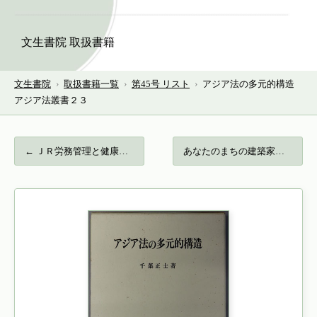
文生書院 取扱書籍
文生書院
›
取扱書籍一覧
›
第45号 リスト
›
アジア法の多元的構造
アジア法叢書２３
← ＪＲ労務管理と健康破壊 国労教育センター…
あなたのまちの建築家たち 三重の建築家カ… →