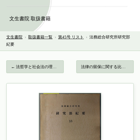
文生書院 取扱書籍
文生書院
›
取扱書籍一覧
›
第45号 リスト
›
法務総合研究所研究部
紀要
← 法哲学と社会法の理論 峯村光郎教授還暦記…
法律の留保に関する比較研究 名城大学法学… →