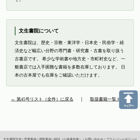
文生書院について
文生書院は、歴史・宗教・東洋学・日本史・民俗学・経
済史など幅広い分野の専門書・研究書・古書を取り扱う
古書店です。 希少な学術書や地方史・市町村史など、一
般書店では入手困難な書籍を多数在庫しております。 日
本の古本屋でも在庫をご確認いただけます。
← 第45号リスト（全件）に戻る
｜
取扱書籍一覧トップ
文生書院TOP
|
営業案内
|
買取案内
|
特設（山本著作集）
|
お問い合わせ
|
プライバシーポリシー