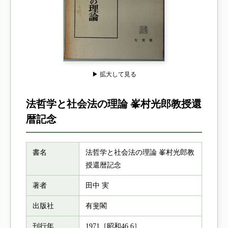
▶ 拡大して見る
法哲学と社会法の理論 峯村光郎教授還
暦記念
書名
法哲学と社会法の理論 峯村光郎教
授還暦記念
著者
田中 実
出版社
有斐閣
刊行年
1971［昭和46.6］