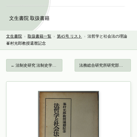
文生書院 取扱書籍
文生書院
›
取扱書籍一覧
›
第45号 リスト
›
法哲学と社会法の理論
峯村光郎教授還暦記念
← 法制史研究 法制史学会年報：２０２１…
法務総合研究所研究部紀要… →