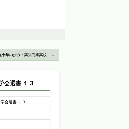
九十年の歩み：高知商業高校… →
学会選書 １３
学会選書 １３