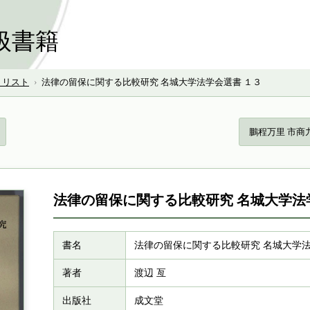
扱書籍
号 リスト
›
法律の留保に関する比較研究 名城大学法学会選書 １３
鵬程万里 市商
法律の留保に関する比較研究 名城大学法
書名
法律の留保に関する比較研究 名城大学法
著者
渡辺 亙
出版社
成文堂