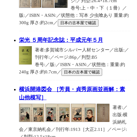
ジ:／判型:26.4×18.7cm
巻号:上・中・下（１冊）／
版:／ISBN・ASIN:／状態他：写本 少虫喰あり 重量:約
300g 厚さ:約2cm／
日本の古本屋で確認
栄光 ５周年記念誌：平成元年５月
著者:多賀城市シルバー人材センター／出版:／
刊行年:／ページ:86p／判型:B5
巻号:／版:／ISBN・ASIN:／状態他：重量:約
240g 厚さ:約0.7cm／
日本の古本屋で確認
横浜開港図会 ［芳員・貞秀原画並画解：素
山他模写］
著者:／
出版:横
浜納札
会／東京納札会／刊行年:1913［大正2.11］／ページ:
／判型:12.5×18cm