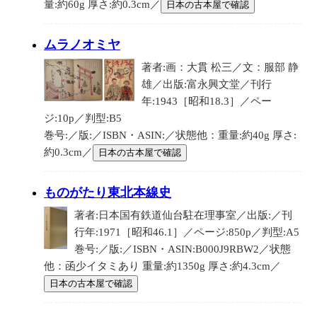
量:約60g 厚さ:約0.3cm／
日本の古本屋で確認
ムラノオミヤ
著者:画：大貫 松三／文：服部 静
雄／出版:富永興文堂／刊行
年:1943［昭和18.3］／ペー
ジ:10p／判型:B5
巻号:／版:／ISBN・ASIN:／状態他：重量:約40g 厚さ:
約0.3cm／
日本の古本屋で確認
ものがたり東北本線史
著者:日本国有鉄道仙台駐在理事室／出版:／刊
行年:1971［昭和46.1］／ページ:850p／判型:A5
巻号:／版:／ISBN・ASIN:B000J9RBW2／状態
他：函少イタミあり 重量:約1350g 厚さ:約4.3cm／
日本の古本屋で確認