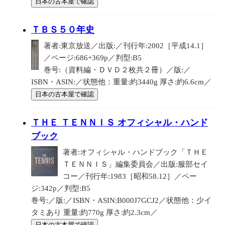
日本の古本屋で確認
ＴＢＳ５０年史
著者:東京放送／出版:／刊行年:2002［平成14.1］
／ページ:686+369p／判型:B5
巻号:（資料編・ＤＶＤ２枚共２冊）／版:／
ISBN・ASIN:／状態他：重量:約3440g 厚さ:約6.6cm／
日本の古本屋で確認
ＴＨＥ ＴＥＮＮＩＳ オフィシャル・ハンド
ブック
著者:オフィシャル・ハンドブック「ＴＨＥ
ＴＥＮＮＩＳ」編集委員会／出版:服部セイ
コー／刊行年:1983［昭和58.12］／ペー
ジ:342p／判型:B5
巻号:／版:／ISBN・ASIN:B000J7GCJ2／状態他：少イ
タミあり 重量:約770g 厚さ:約2.3cm／
日本の古本屋で確認