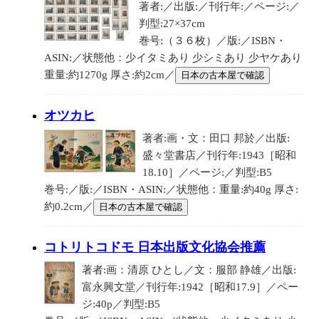
著者:／出版:／刊行年:／ページ:／
判型:27×37cm
巻号:（３６枚）／版:／ISBN・
ASIN:／状態他：少イタミあり 少シミあり 少ヤケあり
重量:約1270g 厚さ:約2cm／
日本の古本屋で確認
オツカヒ
著者:画・文：田口 邦於／出版:
盛々堂書店／刊行年:1943［昭和
18.10］／ページ:／判型:B5
巻号:／版:／ISBN・ASIN:／状態他：重量:約40g 厚さ:
約0.2cm／
日本の古本屋で確認
コトリトコドモ 日本出版文化協会推薦
著者:画：清原 ひとし／文：服部 静雄／出版:
富永興文堂／刊行年:1942［昭和17.9］／ペー
ジ:40p／判型:B5