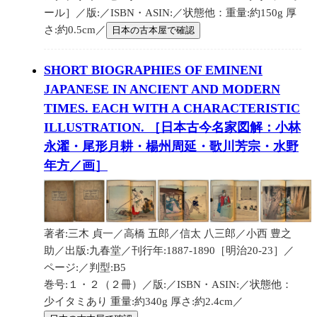
ール］／版:／ISBN・ASIN:／状態他：重量:約150g 厚
さ:約0.5cm／
日本の古本屋で確認
SHORT BIOGRAPHIES OF EMINENI
JAPANESE IN ANCIENT AND MODERN
TIMES. EACH WITH A CHARACTERISTIC
ILLUSTRATION. ［日本古今名家図解：小林
永濯・尾形月耕・楊州周延・歌川芳宗・水野
年方／画］
著者:三木 貞一／高橋 五郎／信太 八三郎／小西 豊之
助／出版:九春堂／刊行年:1887-1890［明治20-23］／
ページ:／判型:B5
巻号:１・２（２冊）／版:／ISBN・ASIN:／状態他：
少イタミあり 重量:約340g 厚さ:約2.4cm／