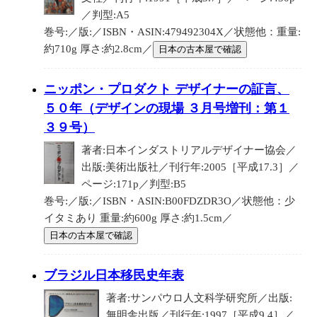
／判型:A5
巻号:／版:／ISBN・ASIN:479492304X／状態他：重量:
約710g 厚さ:約2.8cm／
日本の古本屋で確認
ニッポン・プロダクト デザイナーの証言、
５０年（デザインの現場 ３月号増刊：第１
３９号）
著者:日本インダストリアルデザイナー協会／
出版:美術出版社／刊行年:2005［平成17.3］／
ページ:171p／判型:B5
巻号:／版:／ISBN・ASIN:B00FDZDR3O／状態他：少
イタミあり 重量:約600g 厚さ:約1.5cm／
日本の古本屋で確認
ブラジル日本移民史年表
著者:サンパウロ人文科学研究所／出版:
無明舎出版／刊行年:1997［平成9.4］／