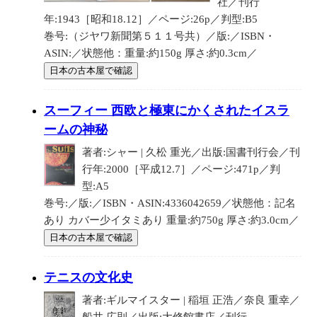
社／刊行
年:1943［昭和18.12］／ページ:26p／判型:B5
巻号:（ジヤワ新聞第５１１号共）／版:／ISBN・
ASIN:／状態他：重量:約150g 厚さ:約0.3cm／
日本の古本屋で確認
スーフィー 西欧と極東にかくされたイスラ
ームの神秘
著者:シャー | 久松 重光／出版:国書刊行会／刊
行年:2000［平成12.7］／ページ:471p／判
型:A5
巻号:／版:／ISBN・ASIN:4336042659／状態他：記名
あり カバー少イタミあり 重量:約750g 厚さ:約3.0cm／
日本の古本屋で確認
テニスの文化史
著者:ギルマイスター | 稲垣 正浩／奈良 重幸／