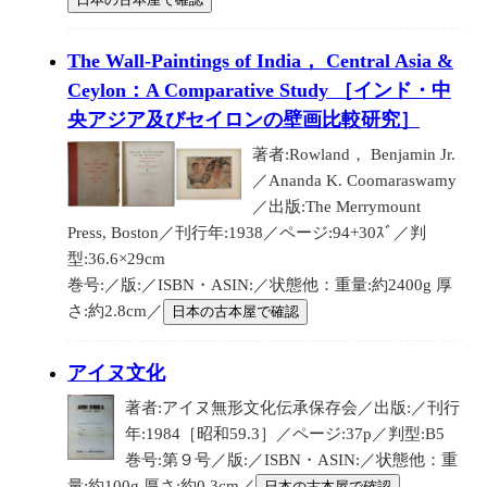
The Wall-Paintings of India， Central Asia &
Ceylon：A Comparative Study ［インド・中
央アジア及びセイロンの壁画比較研究］
著者:Rowland， Benjamin Jr.
／Ananda K. Coomaraswamy
／出版:The Merrymount
Press, Boston／刊行年:1938／ページ:94+30ｽﾞ／判
型:36.6×29cm
巻号:／版:／ISBN・ASIN:／状態他：重量:約2400g 厚
さ:約2.8cm／
日本の古本屋で確認
アイヌ文化
著者:アイヌ無形文化伝承保存会／出版:／刊行
年:1984［昭和59.3］／ページ:37p／判型:B5
巻号:第９号／版:／ISBN・ASIN:／状態他：重
量:約100g 厚さ:約0.3cm／
日本の古本屋で確認