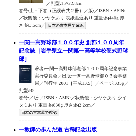
／判型:15×22.8cm
巻号:上・下巻（正誤表共２冊）／版:／ISBN・ASIN:
／状態他：少ヤケあり 表紙貼込あり 重量:約440g 厚
さ:約3.5cm／
日本の古本屋で確認
一関一高野球部１００年史 創部１００周年
記念誌［岩手県立一関第一高等学校硬式野球
部］
著者:一関一高野球部創部１００周年記念事業
実行委員会／出版:一関一高野球部ＯＢ会事務
局／刊行年:2001［平成13.5］／ページ:335p／
判型:B5
巻号:／版:／ISBN・ASIN:／状態他：少ヤケあり 少イ
タミあり 重量:約830g 厚さ:約2.2cm／
日本の古本屋で確認
一教師の歩んだ道 古稀記念出版