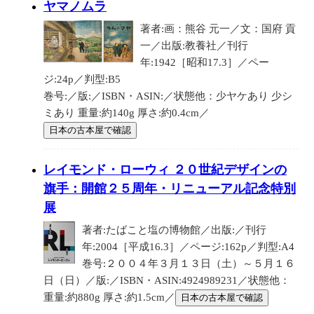
ヤマノムラ
著者:画：熊谷 元一／文：国府 貢
一／出版:教養社／刊行
年:1942［昭和17.3］／ペー
ジ:24p／判型:B5
巻号:／版:／ISBN・ASIN:／状態他：少ヤケあり 少シ
ミあり 重量:約140g 厚さ:約0.4cm／
日本の古本屋で確認
レイモンド・ローウィ ２０世紀デザインの
旗手：開館２５周年・リニューアル記念特別
展
著者:たばこと塩の博物館／出版:／刊行
年:2004［平成16.3］／ページ:162p／判型:A4
巻号:２００４年３月１３日（土）～５月１６
日（日）／版:／ISBN・ASIN:4924989231／状態他：
重量:約880g 厚さ:約1.5cm／
日本の古本屋で確認