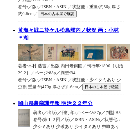
巻号:／版:／ISBN・ASIN:／状態他：重量:約50g 厚さ:
約0.6cm／
日本の古本屋で確認
黄海々戦ニ於ケル松島艦内ノ状況 画：小林
＊湖
著者:木村 浩吉／出版:内田老鶴圃／刊行年:1896［明治
29.2］／ページ:88p／判型:B4
巻号:／版:／ISBN・ASIN:／状態他：少イタミあり 少
虫損 重量:約470g 厚さ:約1.6cm／
日本の古本屋で確認
岡山県農商課年報 明治２２年分
著者:／出版:／刊行年:／ページ:87p／判型:B5
巻号:第１２回／版:／ISBN・ASIN:／状態他：
少シミあり 少破あり 少イタミあり 虫喰あり