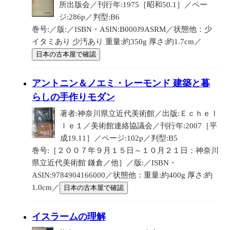
所出版会／刊行年:1975［昭和50.1］／ペー
ジ:286p／判型:B6
巻号:／版:／ISBN・ASIN:B000J9ASRM／状態他：少
イタミあり 少汚あり 重量:約350g 厚さ:約1.7cm／
日本の古本屋で確認
アントニン＆ノエミ・レーモンド 建築と暮
らしの手作りモダン
著者:神奈川県立近代美術館／出版:Ｅｃｈｅｌ
ｌｅ１／美術館連絡協議会／刊行年:2007［平
成19.11］／ページ:102p／判型:B5
巻号:［２００７年９月１５日～１０月２１日：神奈川
県立近代美術館 鎌倉／他］／版:／ISBN・
ASIN:9784904166000／状態他：重量:約400g 厚さ:約
1.0cm／
日本の古本屋で確認
イスラームの理解