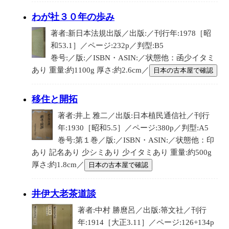
わが社３０年の歩み
著者:新日本法規出版／出版:／刊行年:1978［昭
和53.1］／ページ:232p／判型:B5
巻号:／版:／ISBN・ASIN:／状態他：函少イタミ
あり 重量:約1100g 厚さ:約2.6cm／
日本の古本屋で確認
移住と開拓
著者:井上 雅二／出版:日本植民通信社／刊行
年:1930［昭和5.5］／ページ:380p／判型:A5
巻号:第１巻／版:／ISBN・ASIN:／状態他：印
あり 記名あり 少シミあり 少イタミあり 重量:約500g
厚さ:約1.8cm／
日本の古本屋で確認
井伊大老茶道談
著者:中村 勝麿呂／出版:箒文社／刊行
年:1914［大正3.11］／ページ:126+134p