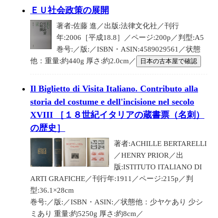
ＥＵ社会政策の展開
著者:佐藤 進／出版:法律文化社／刊行
年:2006［平成18.8］／ページ:200p／判型:A5
巻号:／版:／ISBN・ASIN:4589029561／状態
他：重量:約440g 厚さ:約2.0cm／
日本の古本屋で確認
Il Biglietto di Visita Italiano. Contributo alla
storia del costume e dell'incisione nel secolo
XVIII ［１８世紀イタリアの蔵書票（名刺）
の歴史］
著者:ACHILLE BERTARELLI
／HENRY PRIOR／出
版:ISTITUTO ITALIANO DI
ARTI GRAFICHE／刊行年:1911／ページ:215p／判
型:36.1×28cm
巻号:／版:／ISBN・ASIN:／状態他：少ヤケあり 少シ
ミあり 重量:約5250g 厚さ:約8cm／