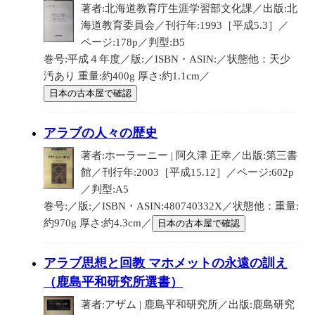
著者:北海道教育庁生涯学習部文化課／出版:北
海道教育委員会／刊行年:1993［平成5.3］／
ページ:178p／判型:B5
巻号:平成４年度／版:／ISBN・ASIN:／状態他：天少
汚あり 重量:約400g 厚さ:約1.1cm／
日本の古本屋で確認
アラブの人々の歴史
著者:ホーラーニー | 阿久津 正幸／出版:第三書
館／刊行年:2003［平成15.12］／ページ:602p
／判型:A5
巻号:／版:／ISBN・ASIN:480740332X／状態他：重量:
約970g 厚さ:約4.3cm／
日本の古本屋で確認
アラブ思想と回教 マホメットの永遠の訓え
（鹿島平和研究所選書）
著者:アザム | 鹿島平和研究所／出版:鹿島研究