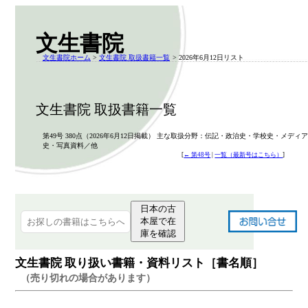
文生書院
文生書院ホーム
>
文生書院 取扱書籍一覧
> 2026年6月12日リスト
文生書院 取扱書籍一覧
第49号 380点（2026年6月12日掲載） 主な取扱分野：伝記・政治史・学校史・メディア
史・写真資料／他
[
← 第48号
|
一覧（最新号はこちら）
]
日本の古
本屋で在
庫を確認
文生書院 取り扱い書籍・資料リスト［書名順］
（売り切れの場合があります）