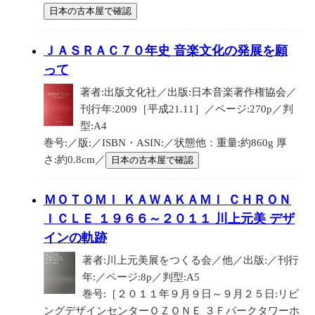
日本の古本屋で確認
ＪＡＳＲＡＣ７０年史 音楽文化の発展を願
って
著者:出版文化社／出版:日本音楽著作権協会／
刊行年:2009［平成21.11］／ページ:270p／判
型:A4
巻号:／版:／ISBN・ASIN:／状態他：重量:約860g 厚
さ:約0.8cm／
日本の古本屋で確認
ＭＯＴＯＭＩ ＫＡＷＡＫＡＭＩ ＣＨＲＯＮ
ＩＣＬＥ １９６６～２０１１ 川上元美 デザ
インの軌跡
著者:川上元美展をつくる会／他／出版:／刊行
年:／ページ:8p／判型:A5
巻号:［２０１１年９月９日～９月２５日:リビ
ングデザインセンターＯＺＯＮＥ ３Ｆパークタワーホ