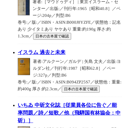
著者:［マウドゥディ］ | 東京イスラーム・セ
ンター／出版:／刊行年:1965［昭和40.8］／ペ
ージ:204p／判型:B6
巻号:／版:／ISBN・ASIN:B000J8YZFE／状態他：記名
あり 少イタミあり ヤケあり 重量:約190g 厚さ:約
1.3cm／
日本の古本屋で確認
イスラム 過去と未来
著者:アルクーン／ガルデ | 矢島 文夫／出版:ヨ
ルダン社／刊行年:1987［昭和62.8］／ペー
ジ:327p／判型:B6
巻号:／版:／ISBN・ASIN:B094ZP25S7／状態他：重量:
約400g 厚さ:約2.3cm／
日本の古本屋で確認
いちゐ 中斫文化誌［従業員各位に告ぐ／能
率問題／詩／短歌／他（飛騨国有林協会：中
斫）］