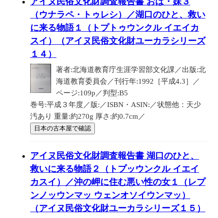
アイヌ民俗文化財調査報告書 おば・妹３
（ウナラペ・トゥレシ）／湖口のひと、救い
に来る物語１（トプトゥウンクル イエイカ
スイ）（アイヌ民俗文化財ユーカラシリーズ
１４）
著者:北海道教育庁生涯学習部文化課／出版:北
海道教育委員会／刊行年:1992［平成4.3］／
ページ:109p／判型:B5
巻号:平成３年度／版:／ISBN・ASIN:／状態他：天少
汚あり 重量:約270g 厚さ:約0.7cm／
日本の古本屋で確認
アイヌ民俗文化財調査報告書 湖口のひと、
救いに来る物語２（トプッウンクル イエイ
カスイ）／沖の岬に住む悪い性の女１（レプ
ンノッウンマッ ウェンオソイウンマッ）
（アイヌ民俗文化財ユーカラシリーズ１５）