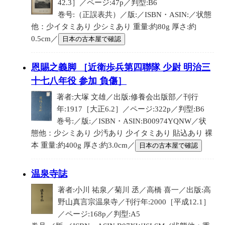
42.3］／ページ:47p／判型:B6
巻号:（正誤表共）／版:／ISBN・ASIN:／状態
他：少イタミあり 少シミあり 重量:約80g 厚さ:約
0.5cm／
日本の古本屋で確認
恩賜之義脚 ［近衛歩兵第四聯隊 少尉 明治三
十七八年役 参加 負傷］
著者:大塚 文雄／出版:修養会出版部／刊行
年:1917［大正6.2］／ページ:322p／判型:B6
巻号:／版:／ISBN・ASIN:B00974YQNW／状
態他：少シミあり 少汚あり 少イタミあり 貼込あり 裸
本 重量:約400g 厚さ:約3.0cm／
日本の古本屋で確認
温泉寺誌
著者:小川 祐泉／菊川 丞／高橋 喜一／出版:高
野山真言宗温泉寺／刊行年:2000［平成12.1］
／ページ:168p／判型:A5