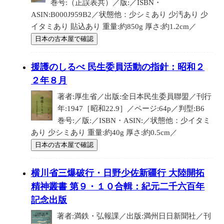
巻号:（正誤表共）／版:／ISBN・
ASIN:B000J959B2／状態他：少シミあり 少汚あり 少
イタミあり 貼込あり 重量:約850g 厚さ:約1.2cm／
日本の古本屋で確認
援護のしるべ 民生委員活動の指針：昭和２
２年８月
著者:厚生省／出版:全日本民生委員聯盟／刊行
年:1947［昭和22.9］／ページ:64p／判型:B6
巻号:／版:／ISBN・ASIN:／状態他：少イタミ
あり 少シミあり 重量:約40g 厚さ:約0.5cm／
日本の古本屋で確認
横川省三爆破行・日野少佐新疆行 大陸開拓
精神叢書 第９・１０合輯：紀元二千六百年
記念出版
著者:満鉄・弘報課／出版:満州日日新聞社／刊