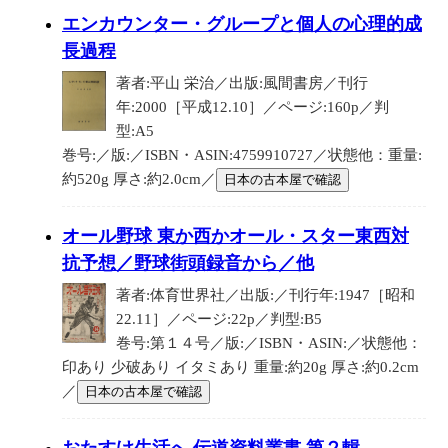
エンカウンター・グループと個人の心理的成
長過程
著者:平山 栄治／出版:風間書房／刊行
年:2000［平成12.10］／ページ:160p／判
型:A5
巻号:／版:／ISBN・ASIN:4759910727／状態他：重量:
約520g 厚さ:約2.0cm／
日本の古本屋で確認
オール野球 東か西かオール・スター東西対
抗予想／野球街頭録音から／他
著者:体育世界社／出版:／刊行年:1947［昭和
22.11］／ページ:22p／判型:B5
巻号:第１４号／版:／ISBN・ASIN:／状態他：
印あり 少破あり イタミあり 重量:約20g 厚さ:約0.2cm
／
日本の古本屋で確認