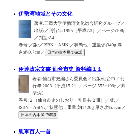
伊勢湾地域とその文化
著者:三重大学伊勢湾文化総合研究グループ／
出版:／刊行年:1995［平成7.3］／ページ:108p
／判型:A4
巻号:／版:／ISBN・ASIN:／状態他：重量:約340g 厚
さ:約0.7cm／
日本の古本屋で確認
伊達政宗文書 仙台市史 資料編１１
著者:仙台市史編さん委員会／出版:仙台市／刊
行年:2003［平成15.2］／ページ:553+199p／判
型:A5
巻号:２（仙台市史のしおり・別冊共２冊）／版:／
ISBN・ASIN:／状態他：重量:約1420g 厚さ:約5.5cm／
日本の古本屋で確認
慰軍百人一首