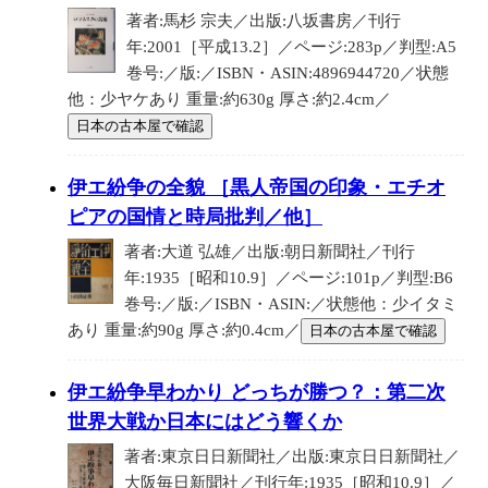
著者:馬杉 宗夫／出版:八坂書房／刊行
年:2001［平成13.2］／ページ:283p／判型:A5
巻号:／版:／ISBN・ASIN:4896944720／状態
他：少ヤケあり 重量:約630g 厚さ:約2.4cm／
日本の古本屋で確認
伊エ紛争の全貌 ［黒人帝国の印象・エチオ
ピアの国情と時局批判／他］
著者:大道 弘雄／出版:朝日新聞社／刊行
年:1935［昭和10.9］／ページ:101p／判型:B6
巻号:／版:／ISBN・ASIN:／状態他：少イタミ
あり 重量:約90g 厚さ:約0.4cm／
日本の古本屋で確認
伊エ紛争早わかり どっちが勝つ？：第二次
世界大戦か日本にはどう響くか
著者:東京日日新聞社／出版:東京日日新聞社／
大阪毎日新聞社／刊行年:1935［昭和10.9］／