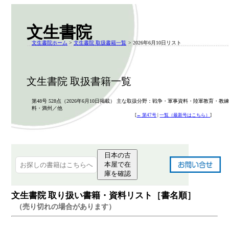
文生書院
文生書院ホーム
>
文生書院 取扱書籍一覧
> 2026年6月10日リスト
文生書院 取扱書籍一覧
第48号 528点（2026年6月10日掲載） 主な取扱分野：戦争・軍事資料・陸軍教育・教
料・満州／他
[
← 第47号
|
一覧（最新号はこちら）
]
日本の古
本屋で在
庫を確認
文生書院 取り扱い書籍・資料リスト［書名順］
（売り切れの場合があります）