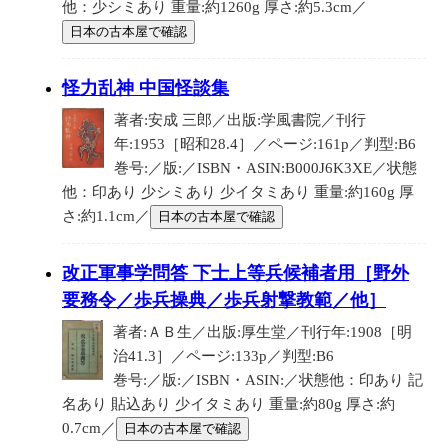
他：少シミあり 重量:約1260g 厚さ:約5.3cm／
日本の古本屋で確認
怪力乱神 中国怪談集
著者:安成 三郎／出版:学風書院／刊行
年:1953［昭和28.4］／ページ:161p／判型:B6
巻号:／版:／ISBN・ASIN:B000J6K3XE／状態
他：印あり 少シミあり 少イタミあり 重量:約160g 厚
さ:約1.1cm／
日本の古本屋で確認
改正軍事学問答 下士上等兵候補者用［野外
要務令／歩兵操典／歩兵射撃教範／他］
著者:ＡＢ生／出版:厚生堂／刊行年:1908［明
治41.3］／ページ:133p／判型:B6
巻号:／版:／ISBN・ASIN:／状態他：印あり 記
名あり 貼込あり 少イタミあり 重量:約80g 厚さ:約
0.7cm／
日本の古本屋で確認