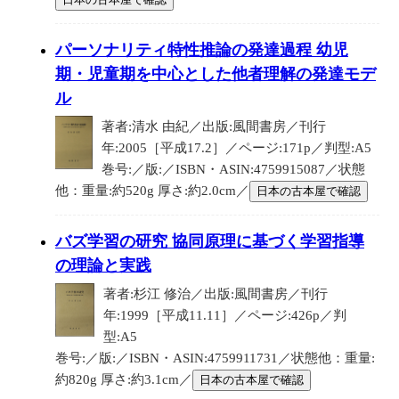
パーソナリティ特性推論の発達過程 幼児
期・児童期を中心とした他者理解の発達モデ
ル
著者:清水 由紀／出版:風間書房／刊行
年:2005［平成17.2］／ページ:171p／判型:A5
巻号:／版:／ISBN・ASIN:4759915087／状態
他：重量:約520g 厚さ:約2.0cm／
日本の古本屋で確認
バズ学習の研究 協同原理に基づく学習指導
の理論と実践
著者:杉江 修治／出版:風間書房／刊行
年:1999［平成11.11］／ページ:426p／判
型:A5
巻号:／版:／ISBN・ASIN:4759911731／状態他：重量:
約820g 厚さ:約3.1cm／
日本の古本屋で確認