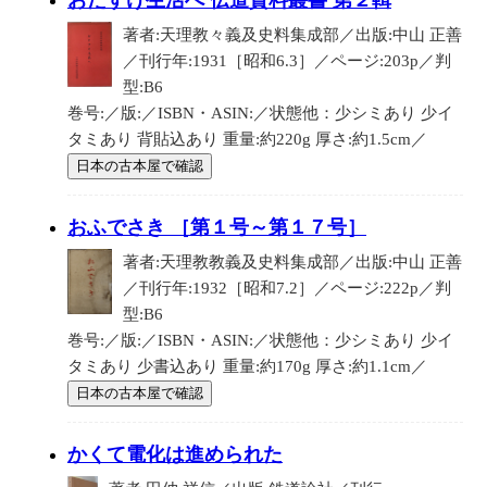
おたすけ生活へ 伝道資料叢書 第２輯
著者:天理教々義及史料集成部／出版:中山 正善
／刊行年:1931［昭和6.3］／ページ:203p／判
型:B6
巻号:／版:／ISBN・ASIN:／状態他：少シミあり 少イ
タミあり 背貼込あり 重量:約220g 厚さ:約1.5cm／
日本の古本屋で確認
おふでさき ［第１号～第１７号］
著者:天理教教義及史料集成部／出版:中山 正善
／刊行年:1932［昭和7.2］／ページ:222p／判
型:B6
巻号:／版:／ISBN・ASIN:／状態他：少シミあり 少イ
タミあり 少書込あり 重量:約170g 厚さ:約1.1cm／
日本の古本屋で確認
かくて電化は進められた