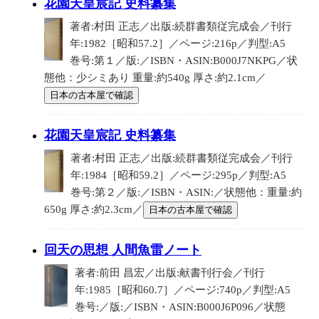
花園天皇宸記 史料纂集
著者:村田 正志／出版:続群書類従完成会／刊行
年:1982［昭和57.2］／ページ:216p／判型:A5
巻号:第１／版:／ISBN・ASIN:B000J7NKPG／状
態他：少シミあり 重量:約540g 厚さ:約2.1cm／
日本の古本屋で確認
花園天皇宸記 史料纂集
著者:村田 正志／出版:続群書類従完成会／刊行
年:1984［昭和59.2］／ページ:295p／判型:A5
巻号:第２／版:／ISBN・ASIN:／状態他：重量:約
650g 厚さ:約2.3cm／
日本の古本屋で確認
回天の思想 人間魚雷ノート
著者:前田 昌宏／出版:献書刊行会／刊行
年:1985［昭和60.7］／ページ:740p／判型:A5
巻号:／版:／ISBN・ASIN:B000J6P096／状態