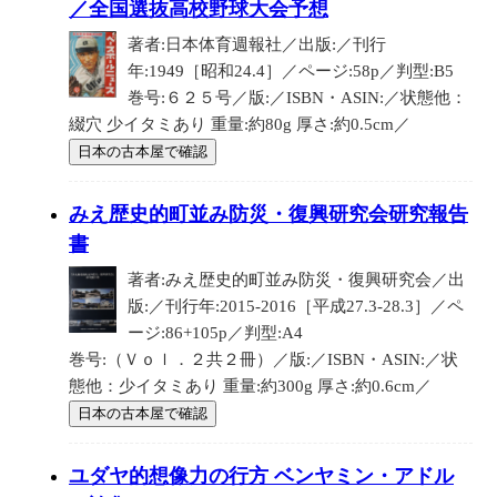
／全国選抜高校野球大会予想
著者:日本体育週報社／出版:／刊行
年:1949［昭和24.4］／ページ:58p／判型:B5
巻号:６２５号／版:／ISBN・ASIN:／状態他：
綴穴 少イタミあり 重量:約80g 厚さ:約0.5cm／
日本の古本屋で確認
みえ歴史的町並み防災・復興研究会研究報告
書
著者:みえ歴史的町並み防災・復興研究会／出
版:／刊行年:2015-2016［平成27.3-28.3］／ペ
ージ:86+105p／判型:A4
巻号:（Ｖｏｌ．２共２冊）／版:／ISBN・ASIN:／状
態他：少イタミあり 重量:約300g 厚さ:約0.6cm／
日本の古本屋で確認
ユダヤ的想像力の行方 ベンヤミン・アドル