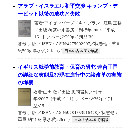
アラブ・イスラエル和平交渉 キャンプ・デ
ービット以後の成功と失敗
著者:アイゼンバーグ／キャプラン | 鹿島 正裕
／出版:御茶の水書房／刊行年:2004［平成
16.1］／ページ:269p／判型:B6
巻号:／版:／ISBN・ASIN:4275002997／状態他：重量:
約500g 厚さ:約2.1cm／
日本の古本屋で確認
イギリス就学前教育・保育の研究 連合王国
の詳細な実態及び現在進行中の諸改革の実態
の考察
著者:山田 敏／出版:風間書房／刊行
年:2007［平成19.11］／ページ:362p／判
型:A5
巻号:／版:／ISBN・ASIN:9784759916478／状態他：
重量:約740g 厚さ:約2.8cm／
日本の古本屋で確認