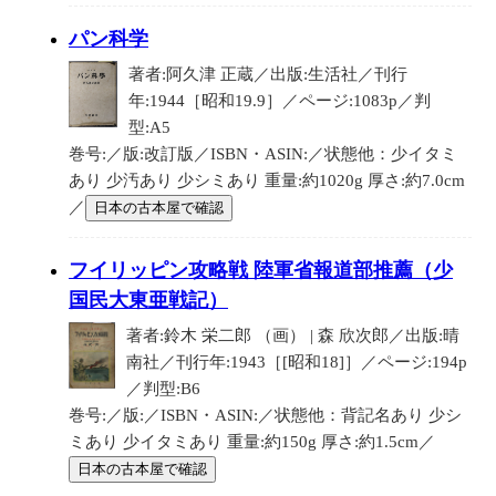
パン科学
著者:阿久津 正蔵／出版:生活社／刊行
年:1944［昭和19.9］／ページ:1083p／判
型:A5
巻号:／版:改訂版／ISBN・ASIN:／状態他：少イタミ
あり 少汚あり 少シミあり 重量:約1020g 厚さ:約7.0cm
／
日本の古本屋で確認
フイリッピン攻略戦 陸軍省報道部推薦（少
国民大東亜戦記）
著者:鈴木 栄二郎 （画） | 森 欣次郎／出版:晴
南社／刊行年:1943［[昭和18]］／ページ:194p
／判型:B6
巻号:／版:／ISBN・ASIN:／状態他：背記名あり 少シ
ミあり 少イタミあり 重量:約150g 厚さ:約1.5cm／
日本の古本屋で確認