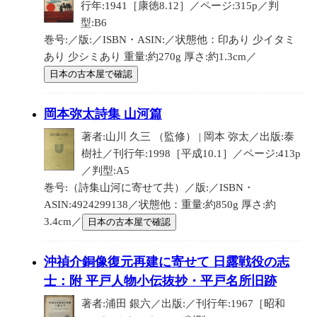
行年:1941［康徳8.12］／ページ:315p／判
型:B6
巻号:／版:／ISBN・ASIN:／状態他：印あり 少イタミ
あり 少シミあり 重量:約270g 厚さ:約1.3cm／
日本の古本屋で確認
岡本弥太詩集 山河篇
著者:山川 久三 （監修） | 岡本 弥太／出版:泰
樹社／刊行年:1998［平成10.1］／ページ:413p
／判型:A5
巻号:（詩集山河に寄せて共）／版:／ISBN・
ASIN:4924299138／状態他：重量:約850g 厚さ:約
3.4cm／
日本の古本屋で確認
沖禎介銅像復元再建に寄せて 日露戦役の志
士：附 平戸人物小伝抜抄・平戸名所旧跡
著者:浦田 銀六／出版:／刊行年:1967［昭和