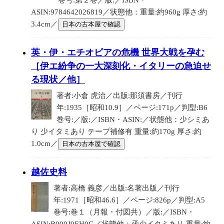
巻号:第２巻／版:／ISBN・
ASIN:9784642026819／状態他：重量:約960g 厚さ:約
3.4cm／
日本の古本屋で確認
英・伊・エチオピアの危機 世界大戦を孕む
［伊エ紛争の一大深刻化・イタリーの急迫せ
る現状／他］
著者:小倉 虎治／出版:那須書房／刊行
年:1935［昭和10.9］／ページ:171p／判型:B6
巻号:／版:／ISBN・ASIN:／状態他：少シミあ
り 少イタミあり テープ補修有 重量:約170g 厚さ:約
1.0cm／
日本の古本屋で確認
越佐史料
著者:高橋 義彦／出版:名著出版／刊行
年:1971［昭和46.6］／ページ:826p／判型:A5
巻号:巻１（月報・付図共）／版:／ISBN・