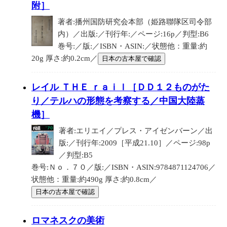
附］
著者:播州国防研究会本部（姫路聯隊区司令部
内）／出版:／刊行年:／ページ:16p／判型:B6
巻号:／版:／ISBN・ASIN:／状態他：重量:約
20g 厚さ:約0.2cm／
日本の古本屋で確認
レイル ＴＨＥ ｒａｉｌ［ＤＤ１２ものがた
り／テルハの形態を考察する／中国大陸蒸
機］
著者:エリエイ／プレス・アイゼンバーン／出
版:／刊行年:2009［平成21.10］／ページ:98p
／判型:B5
巻号:Ｎｏ．７０／版:／ISBN・ASIN:9784871124706／
状態他：重量:約490g 厚さ:約0.8cm／
日本の古本屋で確認
ロマネスクの美術