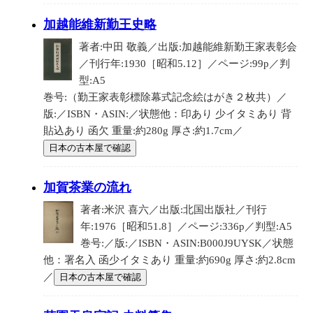
加越能維新勤王史略
著者:中田 敬義／出版:加越能維新勤王家表彰会
／刊行年:1930［昭和5.12］／ページ:99p／判
型:A5
巻号:（勤王家表彰標除幕式記念絵はがき２枚共）／
版:／ISBN・ASIN:／状態他：印あり 少イタミあり 背
貼込あり 函欠 重量:約280g 厚さ:約1.7cm／
日本の古本屋で確認
加賀茶業の流れ
著者:米沢 喜六／出版:北国出版社／刊行
年:1976［昭和51.8］／ページ:336p／判型:A5
巻号:／版:／ISBN・ASIN:B000J9UYSK／状態
他：署名入 函少イタミあり 重量:約690g 厚さ:約2.8cm
／
日本の古本屋で確認