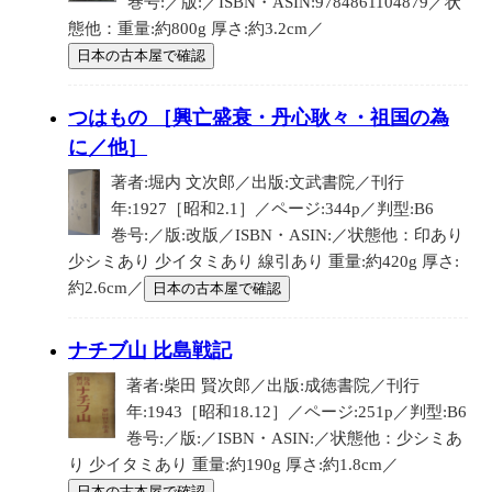
巻号:／版:／ISBN・ASIN:9784861104879／状
態他：重量:約800g 厚さ:約3.2cm／
日本の古本屋で確認
つはもの ［興亡盛衰・丹心耿々・祖国の為
に／他］
著者:堀内 文次郎／出版:文武書院／刊行
年:1927［昭和2.1］／ページ:344p／判型:B6
巻号:／版:改版／ISBN・ASIN:／状態他：印あり
少シミあり 少イタミあり 線引あり 重量:約420g 厚さ:
約2.6cm／
日本の古本屋で確認
ナチブ山 比島戦記
著者:柴田 賢次郎／出版:成徳書院／刊行
年:1943［昭和18.12］／ページ:251p／判型:B6
巻号:／版:／ISBN・ASIN:／状態他：少シミあ
り 少イタミあり 重量:約190g 厚さ:約1.8cm／
日本の古本屋で確認