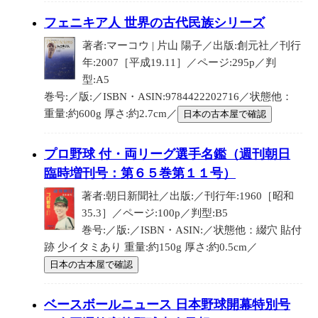
フェニキア人 世界の古代民族シリーズ
著者:マーコウ | 片山 陽子／出版:創元社／刊行
年:2007［平成19.11］／ページ:295p／判
型:A5
巻号:／版:／ISBN・ASIN:9784422202716／状態他：
重量:約600g 厚さ:約2.7cm／
日本の古本屋で確認
プロ野球 付・両リーグ選手名鑑（週刊朝日
臨時増刊号：第６５巻第１１号）
著者:朝日新聞社／出版:／刊行年:1960［昭和
35.3］／ページ:100p／判型:B5
巻号:／版:／ISBN・ASIN:／状態他：綴穴 貼付
跡 少イタミあり 重量:約150g 厚さ:約0.5cm／
日本の古本屋で確認
ベースボールニュース 日本野球開幕特別号