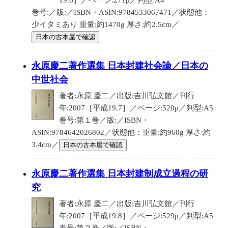
19.6］／ページ:271p／判型:A4
巻号:／版:／ISBN・ASIN:9784533067471／状態他：
少イタミあり 重量:約1470g 厚さ:約2.5cm／
日本の古本屋で確認
永原慶二著作選集 日本封建社会論／日本の
中世社会
著者:永原 慶二／出版:吉川弘文館／刊行
年:2007［平成19.7］／ページ:520p／判型:A5
巻号:第１巻／版:／ISBN・
ASIN:9784642026802／状態他：重量:約960g 厚さ:約
3.4cm／
日本の古本屋で確認
永原慶二著作選集 日本封建制成立過程の研
究
著者:永原 慶二／出版:吉川弘文館／刊行
年:2007［平成19.8］／ページ:529p／判型:A5