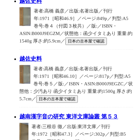
越佐史料
著者:高橋 義彦／出版:名著出版／刊行
年:1971［昭和46.9］／ページ:849p／判型:A5
巻号:巻４（付図３枚共）／版:／ISBN・
ASIN:B000J9EGZM／状態他：函少イタミあり 重量:約
1540g 厚さ:約5.9cm／
日本の古本屋で確認
越佐史料
著者:高橋 義彦／出版:名著出版／刊行
年:1971［昭和46.10］／ページ:817p／判型:A5
巻号:巻５／版:／ISBN・ASIN:B000J9EGZC／状
態他：少汚あり 函少イタミあり 重量:約1500g 厚さ:約
5.7cm／
日本の古本屋で確認
越南漢字音の研究 東洋文庫論叢 第５３
著者:三根谷 徹／出版:東洋文庫／刊行
年:1972［昭和47.3］／ページ:302p／判型:B5