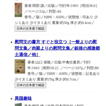
著者:岡部 譲／出版:／刊行年:1905［明治38.6］
／ページ:52p／判型:A6
巻号:／版:／ISBN・ASIN:／状態他：印あり 少
シミあり 少イタミあり 重量:約30g 厚さ:約0.4cm／
日本の古本屋で確認
慰問文の書方 すぐと役立つ［一般よりの慰
問文集／肉親よりの慰問文集／銃後の感激郷
土通信／他］
著者:山口 保隆／出版:中禽社書房／刊行
年:1943［昭和18.2］／ページ:107p／判型:B6
巻号:／版:／ISBN・ASIN:／状態他：記名あり
少イタミあり 重量:約70g 厚さ:約0.7cm／
日本の古本屋で確認
異国趣味