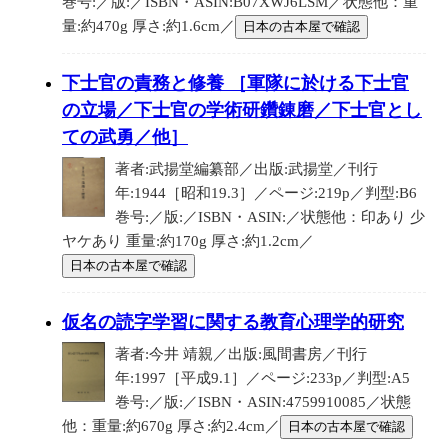
巻号:／版:／ISBN・ASIN:B07XWJ6LSM／状態他：重
量:約470g 厚さ:約1.6cm／
日本の古本屋で確認
下士官の責務と修養 ［軍隊に於ける下士官
の立場／下士官の学術研鑽錬磨／下士官とし
ての武勇／他］
著者:武揚堂編纂部／出版:武揚堂／刊行
年:1944［昭和19.3］／ページ:219p／判型:B6
巻号:／版:／ISBN・ASIN:／状態他：印あり 少
ヤケあり 重量:約170g 厚さ:約1.2cm／
日本の古本屋で確認
仮名の読字学習に関する教育心理学的研究
著者:今井 靖親／出版:風間書房／刊行
年:1997［平成9.1］／ページ:233p／判型:A5
巻号:／版:／ISBN・ASIN:4759910085／状態
他：重量:約670g 厚さ:約2.4cm／
日本の古本屋で確認