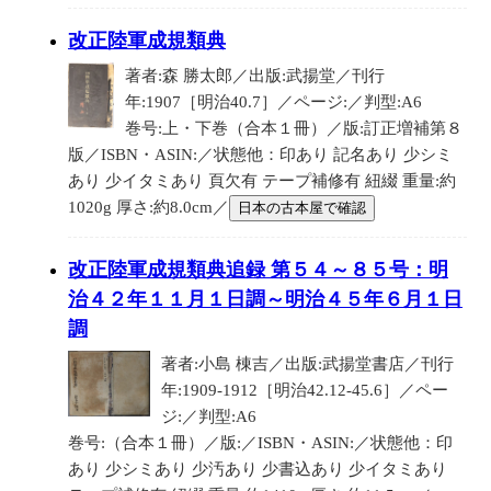
改正陸軍成規類典
著者:森 勝太郎／出版:武揚堂／刊行
年:1907［明治40.7］／ページ:／判型:A6
巻号:上・下巻（合本１冊）／版:訂正増補第８
版／ISBN・ASIN:／状態他：印あり 記名あり 少シミ
あり 少イタミあり 頁欠有 テープ補修有 紐綴 重量:約
1020g 厚さ:約8.0cm／
日本の古本屋で確認
改正陸軍成規類典追録 第５４～８５号：明
治４２年１１月１日調～明治４５年６月１日
調
著者:小島 棟吉／出版:武揚堂書店／刊行
年:1909-1912［明治42.12-45.6］／ペー
ジ:／判型:A6
巻号:（合本１冊）／版:／ISBN・ASIN:／状態他：印
あり 少シミあり 少汚あり 少書込あり 少イタミあり