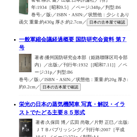
著者:柳沢 健／出版:日本評論社／刊行
年:1934［昭和9.5］／ページ:348p／判型:B6
巻号:／版:／ISBN・ASIN:／状態他：少シミあり
函欠 重量:約430g 厚さ:約2.7cm／
日本の古本屋で確認
一般軍縮会議経過概要 国防研究会資料 第７
号
著者:播州国防研究会本部（姫路聯隊区司令部
内）／出版:／刊行年:1932［[昭和7.11]］／ペ
ージ:31p／判型:B6
巻号:／版:／ISBN・ASIN:／状態他：重量:約20g 厚さ:
約0.2cm／
日本の古本屋で確認
栄光の日本の蒸気機関車 写真・解説・イラ
ストでたどる主要８５形式
著者:久保田 博／広田 尚敬／片野 正巳／出版:
ＪＴＢパブリッシング／刊行年:2007［平成