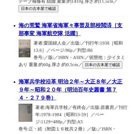
テープ補修有 紐綴 重量:約1410g 厚さ:約11.5cm／
日本の古本屋で確認
海の荒鷲 海軍省海軍々事普及部校閲済［支
那事変 海軍航空隊 活躍］
著者:愛国婦人会／出版:／刊行年:1938［昭和
13.6］／ページ:96p／判型:B6
巻号:／版:／ISBN・ASIN:／状態他：少イタミ
あり 重量:約60g 厚さ:約0.5cm／
日本の古本屋で確認
海軍兵学校沿革 明治２年～大正８年／大正
９年～昭和２０年（明治百年史叢書 第７
４・２７９巻）
著者:海軍兵学校／有終会／出版:原書房／刊行
年:1978-1984［昭和53-59］／ペー
ジ:1129+488p／判型:A5
巻号:正・続（附図１６枚共２冊）／版:／ISBN・