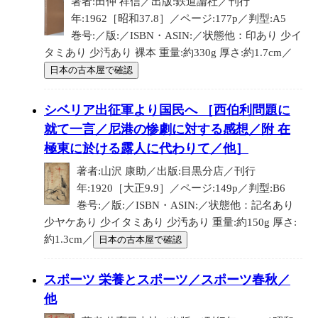
著者:田仲 祥信／出版:鉄道論社／刊行
年:1962［昭和37.8］／ページ:177p／判型:A5
巻号:／版:／ISBN・ASIN:／状態他：印あり 少イ
タミあり 少汚あり 裸本 重量:約330g 厚さ:約1.7cm／
日本の古本屋で確認
シベリア出征軍より国民へ ［西伯利問題に
就て一言／尼港の惨劇に対する感想／附 在
極東に於ける露人に代わりて／他］
著者:山沢 康助／出版:目黒分店／刊行
年:1920［大正9.9］／ページ:149p／判型:B6
巻号:／版:／ISBN・ASIN:／状態他：記名あり
少ヤケあり 少イタミあり 少汚あり 重量:約150g 厚さ:
約1.3cm／
日本の古本屋で確認
スポーツ 栄養とスポーツ／スポーツ春秋／
他