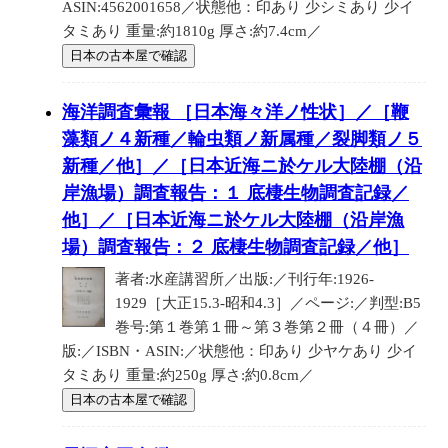
ASIN:4562001658／状態他：印あり 少シミあり 少イ
タミあり 重量:約1810g 厚さ:約7.4cm／
日本の古本屋で確認
海洋調査彙報 ［日本海々洋ノ性状］／［鞭
藻類ノ４新種／輪虫類ノ新属種／裂脚類ノ５
新種／他］／［日本近海ニ於ケル大陸棚（沿
岸漁場）調査報告：１ 底棲生物調査記録／
他］／［日本近海ニ於ケル大陸棚（沿岸漁
場）調査報告：２ 底棲生物調査記録／他］
著者:水産講習所／出版:／刊行年:1926-
1929［大正15.3-昭和4.3］／ページ:／判型:B5
巻号:第１巻第１冊～第３巻第２冊（４冊）／
版:／ISBN・ASIN:／状態他：印あり 少ヤケあり 少イ
タミあり 重量:約250g 厚さ:約0.8cm／
日本の古本屋で確認