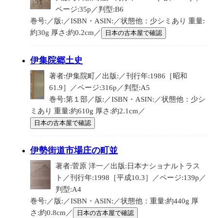
ページ:35p／判型:B6
巻号:／版:／ISBN・ASIN:／状態他：少シミあり 重量:
約30g 厚さ:約0.2cm／
日本の古本屋で確認
伊集院郷土史
著者:伊集院町／出版:／刊行年:1986［昭和
61.9］／ページ:316p／判型:A5
巻号:第１部／版:／ISBN・ASIN:／状態他：少シ
ミあり 重量:約610g 厚さ:約2.1cm／
日本の古本屋で確認
伊勢街道市場庄の町並
著者:菅原 洋一／出版:日本ナショナルトラス
ト／刊行年:1998［平成10.3］／ページ:139p／
判型:A4
巻号:／版:／ISBN・ASIN:／状態他：重量:約440g 厚
さ:約0.8cm／
日本の古本屋で確認