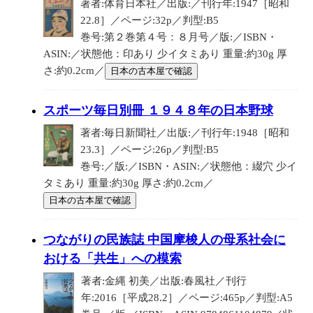
著者:体育日本社／出版:／刊行年:1947［昭和
22.8］／ページ:32p／判型:B5
巻号:第２巻第４号：８月号／版:／ISBN・
ASIN:／状態他：印あり 少イタミあり 重量:約30g 厚
さ:約0.2cm／
日本の古本屋で確認
スポーツ毎日別冊 １９４８年の日本野球
著者:毎日新聞社／出版:／刊行年:1948［昭和
23.3］／ページ:26p／判型:B5
巻号:／版:／ISBN・ASIN:／状態他：綴穴 少イ
タミあり 重量:約30g 厚さ:約0.2cm／
日本の古本屋で確認
つながりの民族誌 中国摩梭人の母系社会に
おける「共生」への模索
著者:金縄 初美／出版:春風社／刊行
年:2016［平成28.2］／ページ:465p／判型:A5