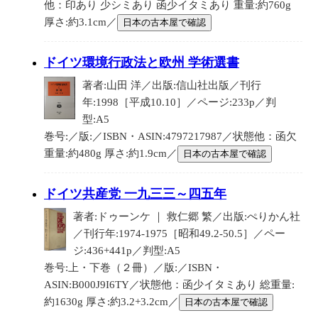
他：印あり 少シミあり 函少イタミあり 重量:約760g
厚さ:約3.1cm／
日本の古本屋で確認
ドイツ環境行政法と欧州 学術選書
著者:山田 洋／出版:信山社出版／刊行
年:1998［平成10.10］／ページ:233p／判
型:A5
巻号:／版:／ISBN・ASIN:4797217987／状態他：函欠
重量:約480g 厚さ:約1.9cm／
日本の古本屋で確認
ドイツ共産党 一九三三～四五年
著者:ドゥーンケ ｜ 救仁郷 繁／出版:ぺりかん社
／刊行年:1974-1975［昭和49.2-50.5］／ペー
ジ:436+441p／判型:A5
巻号:上・下巻（２冊）／版:／ISBN・
ASIN:B000J9I6TY／状態他：函少イタミあり 総重量:
約1630g 厚さ:約3.2+3.2cm／
日本の古本屋で確認