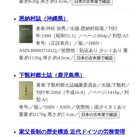
量:約630g 厚さ:約1.6cm／
日本の古本屋で確認
恩納村誌（沖縄県）
著者:仲松 弥秀／出版:恩納村役場／刊行
年:1980［昭和55.3］／ページ:664p／判型:A5
巻号:（正誤表共）／版:／ISBN・
ASIN:B000J716LQ／状態他：貼込あり 少シミあり 重
量:約1130g 厚さ:約4.6cm／
日本の古本屋で確認
下甑村郷土誌（鹿児島県）
著者:下甑村郷土誌編纂委員会／出版:下甑村／
刊行年:2004［平成16.8］／ページ:1416p／判
型:A5
巻号:／版:／ISBN・ASIN:／状態他：函少イタミあり
重量:約2170g 厚さ:約7.1cm／
日本の古本屋で確認
家父長制の歴史構造 近代ドイツの労務管理