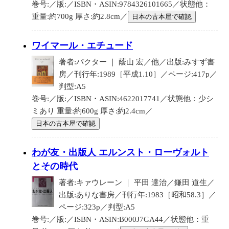
巻号:／版:／ISBN・ASIN:9784326101665／状態他：
重量:約700g 厚さ:約2.8cm／
日本の古本屋で確認
ワイマール・エチュード
著者:パクター ｜ 蔭山 宏／他／出版:みすず書
房／刊行年:1989［平成1.10］／ページ:417p／
判型:A5
巻号:／版:／ISBN・ASIN:4622017741／状態他：少シ
ミあり 重量:約600g 厚さ:約2.4cm／
日本の古本屋で確認
わが友・出版人 エルンスト・ローヴォルト
とその時代
著者:キァウレーン ｜ 平田 達治／鎌田 道生／
出版:ありな書房／刊行年:1983［昭和58.3］／
ページ:323p／判型:A5
巻号:／版:／ISBN・ASIN:B000J7GA44／状態他：重