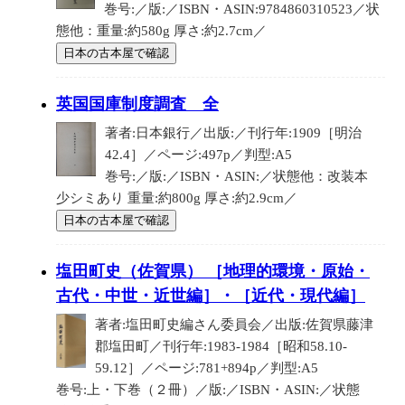
巻号:／版:／ISBN・ASIN:9784860310523／状
態他：重量:約580g 厚さ:約2.7cm／
日本の古本屋で確認
英国国庫制度調査 全
著者:日本銀行／出版:／刊行年:1909［明治
42.4］／ページ:497p／判型:A5
巻号:／版:／ISBN・ASIN:／状態他：改装本
少シミあり 重量:約800g 厚さ:約2.9cm／
日本の古本屋で確認
塩田町史（佐賀県） ［地理的環境・原始・
古代・中世・近世編］・［近代・現代編］
著者:塩田町史編さん委員会／出版:佐賀県藤津
郡塩田町／刊行年:1983-1984［昭和58.10-
59.12］／ページ:781+894p／判型:A5
巻号:上・下巻（２冊）／版:／ISBN・ASIN:／状態