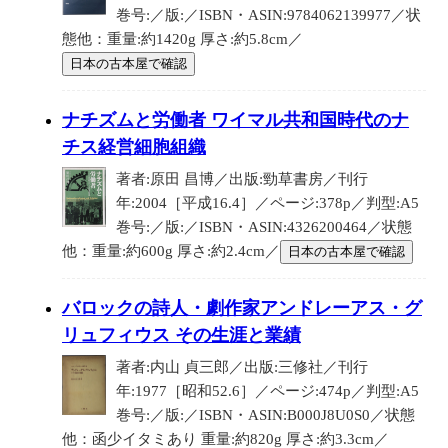
巻号:／版:／ISBN・ASIN:9784062139977／状
態他：重量:約1420g 厚さ:約5.8cm／
日本の古本屋で確認
ナチズムと労働者 ワイマル共和国時代のナ
チス経営細胞組織
著者:原田 昌博／出版:勁草書房／刊行
年:2004［平成16.4］／ページ:378p／判型:A5
巻号:／版:／ISBN・ASIN:4326200464／状態
他：重量:約600g 厚さ:約2.4cm／
日本の古本屋で確認
バロックの詩人・劇作家アンドレーアス・グ
リュフィウス その生涯と業績
著者:内山 貞三郎／出版:三修社／刊行
年:1977［昭和52.6］／ページ:474p／判型:A5
巻号:／版:／ISBN・ASIN:B000J8U0S0／状態
他：函少イタミあり 重量:約820g 厚さ:約3.3cm／