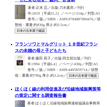
ーセに見る治安、裁判、官僚制
著者:正本 忍／出版:刀水書房／刊行
年:2019［平成31.2］／ページ:514p／判型:A5
巻号:／版:／ISBN・ASIN:9784887084476／状
態他：重量:約830g 厚さ:約3.5cm／
日本の古本屋で確認
フランソワとマルグリット １８世紀フラン
スの未婚の母と子どもたち
著者:藤田 苑子／出版:同文舘出版／刊行
年:1994［平成6.4］／ページ:430p／判型:A5
巻号:／版:／ISBN・ASIN:4495859714／状態
他：重量:約790g 厚さ:約3.2cm／
日本の古本屋で確認
ほくほく線の利用促進及び沿線地域振興策等
の策定に関する調査報告書
著者:ほくほく沿線地域振興連絡協議会事務局