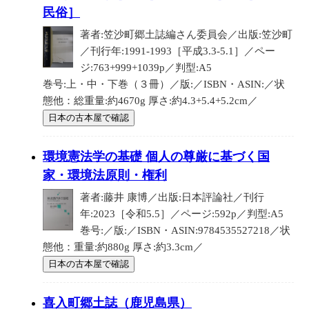
民俗］
著者:笠沙町郷土誌編さん委員会／出版:笠沙町
／刊行年:1991-1993［平成3.3-5.1］／ペー
ジ:763+999+1039p／判型:A5
巻号:上・中・下巻（３冊）／版:／ISBN・ASIN:／状
態他：総重量:約4670g 厚さ:約4.3+5.4+5.2cm／
日本の古本屋で確認
環境憲法学の基礎 個人の尊厳に基づく国
家・環境法原則・権利
著者:藤井 康博／出版:日本評論社／刊行
年:2023［令和5.5］／ページ:592p／判型:A5
巻号:／版:／ISBN・ASIN:9784535527218／状
態他：重量:約880g 厚さ:約3.3cm／
日本の古本屋で確認
喜入町郷土誌（鹿児島県）