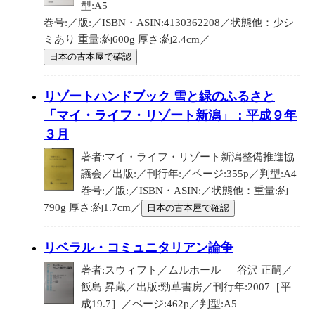
型:A5
巻号:／版:／ISBN・ASIN:4130362208／状態他：少シ
ミあり 重量:約600g 厚さ:約2.4cm／
日本の古本屋で確認
リゾートハンドブック 雪と緑のふるさと
「マイ・ライフ・リゾート新潟」：平成９年
３月
著者:マイ・ライフ・リゾート新潟整備推進協
議会／出版:／刊行年:／ページ:355p／判型:A4
巻号:／版:／ISBN・ASIN:／状態他：重量:約
790g 厚さ:約1.7cm／
日本の古本屋で確認
リベラル・コミュニタリアン論争
著者:スウィフト／ムルホール ｜ 谷沢 正嗣／
飯島 昇蔵／出版:勁草書房／刊行年:2007［平
成19.7］／ページ:462p／判型:A5