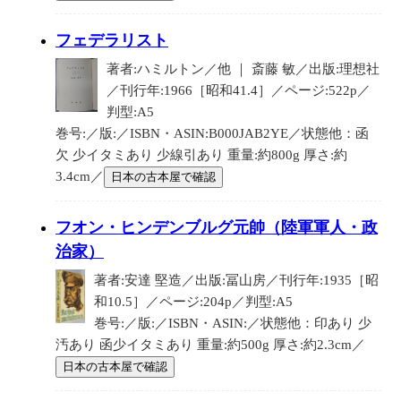
フェデラリスト
著者:ハミルトン／他 ｜ 斎藤 敏／出版:理想社
／刊行年:1966［昭和41.4］／ページ:522p／
判型:A5
巻号:／版:／ISBN・ASIN:B000JAB2YE／状態他：函
欠 少イタミあり 少線引あり 重量:約800g 厚さ:約
3.4cm／
日本の古本屋で確認
フオン・ヒンデンブルグ元帥（陸軍軍人・政
治家）
著者:安達 堅造／出版:冨山房／刊行年:1935［昭
和10.5］／ページ:204p／判型:A5
巻号:／版:／ISBN・ASIN:／状態他：印あり 少
汚あり 函少イタミあり 重量:約500g 厚さ:約2.3cm／
日本の古本屋で確認