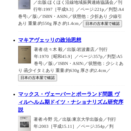
／出版:ほくほく沿線地域振興連絡協議会／刊
行年:1997［平成9.3］／ページ:221p／判型:A4
巻号:／版:／ISBN・ASIN:／状態他：少折あり 少線引
あり 重量:約550g 厚さ:約1.4cm／
日本の古本屋で確認
マキアヴェッリの政治思想
著者:佐々木 毅／出版:岩波書店／刊行
年:1970［昭和45.9］／ページ:357p／判型:A5
巻号:／版:／ISBN・ASIN:／状態他：少シミあ
り 函少イタミあり 重量:約630g 厚さ:約2.4cm／
日本の古本屋で確認
マックス・ヴェーバーとポーランド問題 ヴ
ィルヘルム期ドイツ・ナショナリズム研究序
説
著者:今野 元／出版:東京大学出版会／刊行
年:2003［平成15.11］／ページ:354p／判