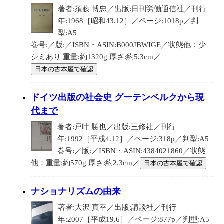
著者:須藤 博忠／出版:日刊労働通信社／刊行
年:1968［昭和43.12］／ページ:1018p／判
型:A5
巻号:／版:／ISBN・ASIN:B000JBWIGE／状態他：少
シミあり 重量:約1320g 厚さ:約5.3cm／
日本の古本屋で確認
ドイツ出版の社会史 グーテンベルクから現
代まで
著者:戸叶 勝也／出版:三修社／刊行
年:1992［平成4.12］／ページ:318p／判型:A5
巻号:／版:／ISBN・ASIN:4384021860／状態
他：重量:約570g 厚さ:約2.3cm／
日本の古本屋で確認
ナショナリズムの由来
著者:大沢 真幸／出版:講談社／刊行
年:2007［平成19.6］／ページ:877p／判型:A5