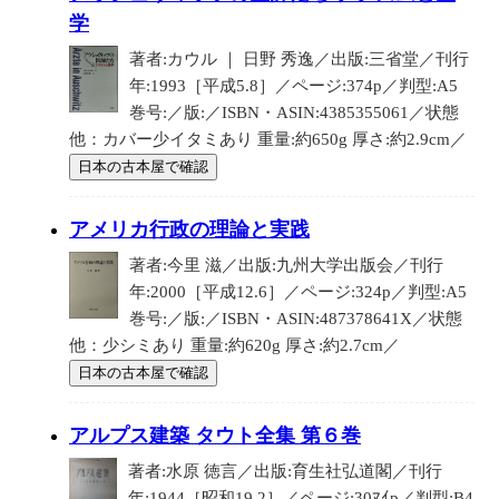
学
著者:カウル ｜ 日野 秀逸／出版:三省堂／刊行
年:1993［平成5.8］／ページ:374p／判型:A5
巻号:／版:／ISBN・ASIN:4385355061／状態
他：カバー少イタミあり 重量:約650g 厚さ:約2.9cm／
日本の古本屋で確認
アメリカ行政の理論と実践
著者:今里 滋／出版:九州大学出版会／刊行
年:2000［平成12.6］／ページ:324p／判型:A5
巻号:／版:／ISBN・ASIN:487378641X／状態
他：少シミあり 重量:約620g 厚さ:約2.7cm／
日本の古本屋で確認
アルプス建築 タウト全集 第６巻
著者:水原 徳言／出版:育生社弘道閣／刊行
年:1944［昭和19.2］／ページ:30ﾏｲp／判型:B4