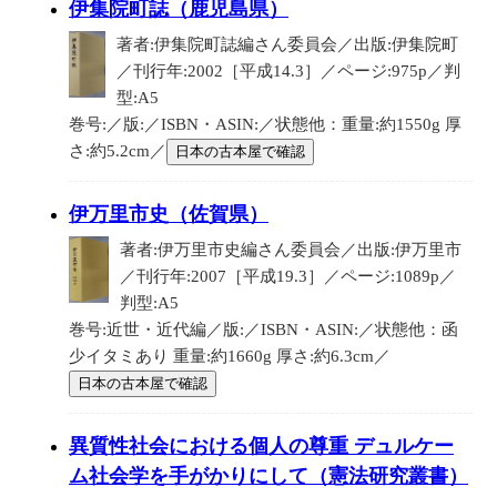
伊集院町誌（鹿児島県）
著者:伊集院町誌編さん委員会／出版:伊集院町
／刊行年:2002［平成14.3］／ページ:975p／判
型:A5
巻号:／版:／ISBN・ASIN:／状態他：重量:約1550g 厚
さ:約5.2cm／
日本の古本屋で確認
伊万里市史（佐賀県）
著者:伊万里市史編さん委員会／出版:伊万里市
／刊行年:2007［平成19.3］／ページ:1089p／
判型:A5
巻号:近世・近代編／版:／ISBN・ASIN:／状態他：函
少イタミあり 重量:約1660g 厚さ:約6.3cm／
日本の古本屋で確認
異質性社会における個人の尊重 デュルケー
ム社会学を手がかりにして（憲法研究叢書）