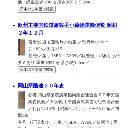
他：総重量:約2900g 厚さ:約5.2+5.6cm／
日本の古本屋で確認
欧州主要国鉄道旅客手小荷物運輸便覧 昭和
２年１２月
著者:鉄道省運輸局／出版:／刊行年:／ペー
ジ:182p／判型:A5
巻号:／版:／ISBN・ASIN:／状態他：印あり 少イ
タミあり 重量:約240g 厚さ:約1.2cm／
日本の古本屋で確認
岡山県酪連２０年史
著者:岡山県酪農農業協同組合連合会２０年史編
集委員会／出版:岡山県酪農農業協同組合連合会
／刊行年:1979［昭和54.10］／ページ:120p／判
型:B5
巻号:（正誤表共）／版:／ISBN・ASIN:／状態他：重