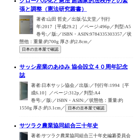
グローバル化と憲法 超国家的法秩序との緊
張と調整（憲法研究叢書）
著者:山田 哲史／出版:弘文堂／刊行
年:2017［平成29.2］／ページ:496p／判型:A5
巻号:／版:／ISBN・ASIN:9784335303357／状
態他：重量:約700g 厚さ:約2.8cm／
日本の古本屋で確認
サッシ産業のあゆみ 協会設立４０周年記念
誌
著者:日本サッシ協会／出版:／刊行年:1994［平
成6.10］／ページ:312p／判型:A4
巻号:／版:／ISBN・ASIN:／状態他：重量:約
1550g 厚さ:約3.1cm／
日本の古本屋で確認
サツラク農業協同組合三十年史
著者:サツラク農業協同組合三十年史編纂委員会