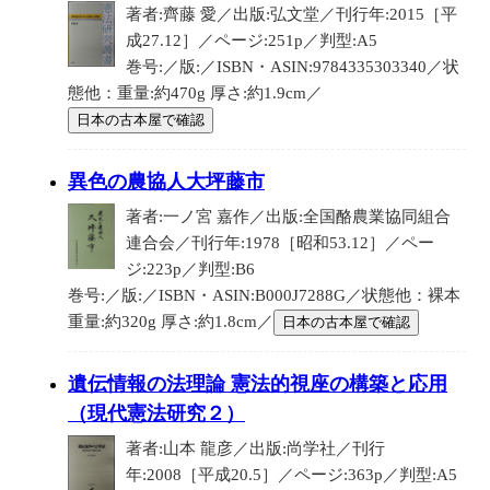
著者:齊藤 愛／出版:弘文堂／刊行年:2015［平
成27.12］／ページ:251p／判型:A5
巻号:／版:／ISBN・ASIN:9784335303340／状
態他：重量:約470g 厚さ:約1.9cm／
日本の古本屋で確認
異色の農協人大坪藤市
著者:一ノ宮 嘉作／出版:全国酪農業協同組合
連合会／刊行年:1978［昭和53.12］／ペー
ジ:223p／判型:B6
巻号:／版:／ISBN・ASIN:B000J7288G／状態他：裸本
重量:約320g 厚さ:約1.8cm／
日本の古本屋で確認
遺伝情報の法理論 憲法的視座の構築と応用
（現代憲法研究２）
著者:山本 龍彦／出版:尚学社／刊行
年:2008［平成20.5］／ページ:363p／判型:A5