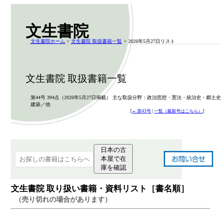
文生書院
文生書院ホーム
>
文生書院 取扱書籍一覧
> 2026年5月27日リスト
文生書院 取扱書籍一覧
第44号 394点（2026年5月27日掲載） 主な取扱分野：政治思想・憲法・統治史・郷土
建築／他
[
← 第43号
|
一覧（最新号はこちら）
]
日本の古
本屋で在
庫を確認
文生書院 取り扱い書籍・資料リスト［書名順］
（売り切れの場合があります）