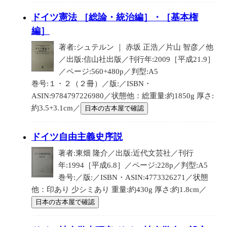
ドイツ憲法 ［総論・統治編］・［基本権
編］
著者:シュテルン ｜ 赤坂 正浩／片山 智彦／他
／出版:信山社出版／刊行年:2009［平成21.9］
／ページ:560+480p／判型:A5
巻号:１・２（２冊）／版:／ISBN・
ASIN:9784797226980／状態他：総重量:約1850g 厚さ:
約3.5+3.1cm／
日本の古本屋で確認
ドイツ自由主義史序説
著者:東畑 隆介／出版:近代文芸社／刊行
年:1994［平成6.8］／ページ:228p／判型:A5
巻号:／版:／ISBN・ASIN:4773326271／状態
他：印あり 少シミあり 重量:約430g 厚さ:約1.8cm／
日本の古本屋で確認