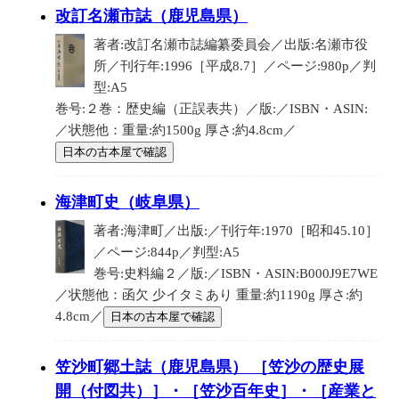
改訂名瀬市誌（鹿児島県）
著者:改訂名瀬市誌編纂委員会／出版:名瀬市役
所／刊行年:1996［平成8.7］／ページ:980p／判
型:A5
巻号:２巻：歴史編（正誤表共）／版:／ISBN・ASIN:
／状態他：重量:約1500g 厚さ:約4.8cm／
日本の古本屋で確認
海津町史（岐阜県）
著者:海津町／出版:／刊行年:1970［昭和45.10］
／ページ:844p／判型:A5
巻号:史料編２／版:／ISBN・ASIN:B000J9E7WE
／状態他：函欠 少イタミあり 重量:約1190g 厚さ:約
4.8cm／
日本の古本屋で確認
笠沙町郷土誌（鹿児島県） ［笠沙の歴史展
開（付図共）］・［笠沙百年史］・［産業と