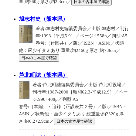
量:約560g 厚さ:約2.3cm／
日本の古本屋で確認
旭志村史（熊本県）
著者:旭志村史編纂委員会／出版:旭志村／刊行
年:1993［平成5.9］／ページ:1558p／判型:A5
巻号:（付図共）／版:／ISBN・ASIN:／状態
他：函少イタミあり 重量:約2460g 厚さ:約7.8cm／
日本の古本屋で確認
芦北町誌（熊本県）
著者:芦北町誌編集委員会／出版:芦北町役場／
刊行年:1987-2000［昭和62.3-平成12.9］／ペー
ジ:990+408p／判型:A5
巻号:［本編］・追録（正誤表共２冊）／版:／ISBN・
ASIN:／状態他：函少イタミあり 総重量:約2320g 厚
さ:約6.2+2.9cm／
日本の古本屋で確認