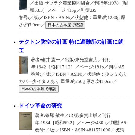
／出版:サツラク農業協同組合／刊行年:1978［昭
和53.3］／ページ:415p／判型:B5
巻号:／版:／ISBN・ASIN:／状態他：重量:約1280g 厚
さ:約3.0cm／
日本の古本屋で確認
テクトン防空の計画 特に避難所の計画に就
て
著者:碓井 憲一／出版:東光堂書店／刊行
年:1942［昭和17.12］／ページ:181p／判型:A5
巻号:／版:／ISBN・ASIN:／状態他：少シミあり
カバー少イタミあり 重量:約250g 厚さ:約1.0cm／
日本の古本屋で確認
ドイツ革命の研究
著者:篠塚 敏生／出版:多賀出版／刊行
年:1984［昭和59.2］／ページ:430p／判型:A5
巻号:／版:／ISBN・ASIN:4811571096／状態