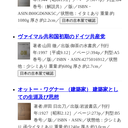
巻号:（解説共）／版:／ISBN・
ASIN:B00GD6NK5C／状態他：イタミあり 重量:約
1080g 厚さ:約2.2cm／
日本の古本屋で確認
ヴァイマル共和国初期のドイツ共産党
著者:山田 徹／出版:御茶の水書房／刊行
年:1997［平成9.12］／ページ:394p／判型:A5
巻号:／版:／ISBN・ASIN:4275016912／状態
他：少シミあり 重量:約680g 厚さ:約2.7cm／
日本の古本屋で確認
オットー・ワグナー （建築家） 建築家とし
ての生涯及び思想
著者:岸田 日出刀／出版:岩波書店／刊行
年:1927［昭和2.12］／ページ:273p／判型:B5
巻号:／版:／ISBN・ASIN:／状態他：少シミあ
り 函少イタミあり 重量:約1240g 厚さ:約3.0cm／