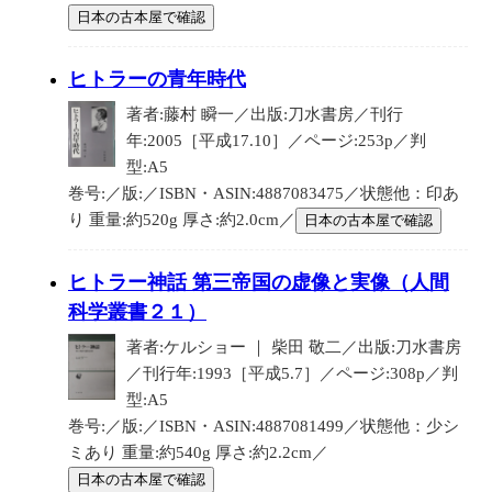
日本の古本屋で確認
ヒトラーの青年時代
著者:藤村 瞬一／出版:刀水書房／刊行
年:2005［平成17.10］／ページ:253p／判
型:A5
巻号:／版:／ISBN・ASIN:4887083475／状態他：印あ
り 重量:約520g 厚さ:約2.0cm／
日本の古本屋で確認
ヒトラー神話 第三帝国の虚像と実像（人間
科学叢書２１）
著者:ケルショー ｜ 柴田 敬二／出版:刀水書房
／刊行年:1993［平成5.7］／ページ:308p／判
型:A5
巻号:／版:／ISBN・ASIN:4887081499／状態他：少シ
ミあり 重量:約540g 厚さ:約2.2cm／
日本の古本屋で確認