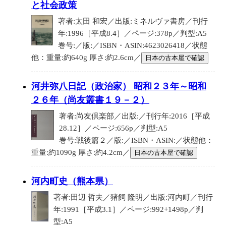
と社会政策
著者:太田 和宏／出版:ミネルヴァ書房／刊行
年:1996［平成8.4］／ページ:378p／判型:A5
巻号:／版:／ISBN・ASIN:4623026418／状態
他：重量:約640g 厚さ:約2.6cm／
日本の古本屋で確認
河井弥八日記（政治家） 昭和２３年～昭和
２６年（尚友叢書１９－２）
著者:尚友倶楽部／出版:／刊行年:2016［平成
28.12］／ページ:656p／判型:A5
巻号:戦後篇２／版:／ISBN・ASIN:／状態他：
重量:約1090g 厚さ:約4.2cm／
日本の古本屋で確認
河内町史（熊本県）
著者:田辺 哲夫／猪飼 隆明／出版:河内町／刊行
年:1991［平成3.1］／ページ:992+1498p／判
型:A5