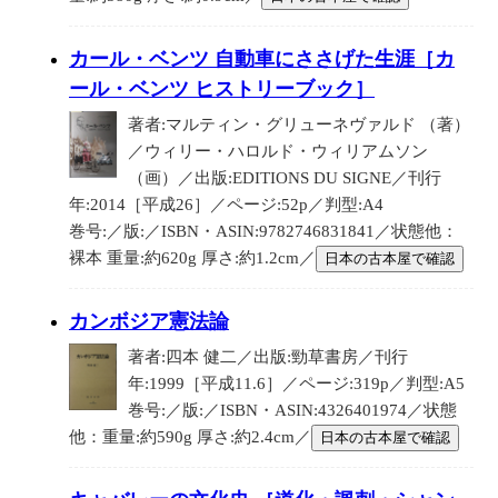
カール・ベンツ 自動車にささげた生涯［カ
ール・ベンツ ヒストリーブック］
著者:マルティン・グリューネヴァルド （著）
／ウィリー・ハロルド・ウィリアムソン
（画）／出版:EDITIONS DU SIGNE／刊行
年:2014［平成26］／ページ:52p／判型:A4
巻号:／版:／ISBN・ASIN:9782746831841／状態他：
裸本 重量:約620g 厚さ:約1.2cm／
日本の古本屋で確認
カンボジア憲法論
著者:四本 健二／出版:勁草書房／刊行
年:1999［平成11.6］／ページ:319p／判型:A5
巻号:／版:／ISBN・ASIN:4326401974／状態
他：重量:約590g 厚さ:約2.4cm／
日本の古本屋で確認