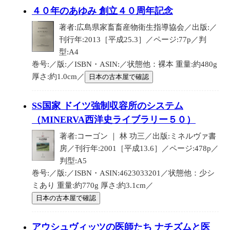
４０年のあゆみ 創立４０周年記念
著者:広島県家畜畜産物衛生指導協会／出版:／
刊行年:2013［平成25.3］／ページ:77p／判
型:A4
巻号:／版:／ISBN・ASIN:／状態他：裸本 重量:約480g
厚さ:約1.0cm／
日本の古本屋で確認
SS国家 ドイツ強制収容所のシステム
（MINERVA西洋史ライブラリー５０）
著者:コーゴン ｜ 林 功三／出版:ミネルヴァ書
房／刊行年:2001［平成13.6］／ページ:478p／
判型:A5
巻号:／版:／ISBN・ASIN:4623033201／状態他：少シ
ミあり 重量:約770g 厚さ:約3.1cm／
日本の古本屋で確認
アウシュヴィッツの医師たち ナチズムと医