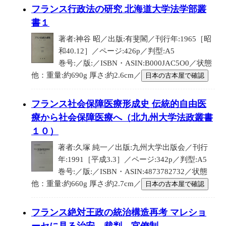
フランス行政法の研究 北海道大学法学部叢
書１
著者:神谷 昭／出版:有斐閣／刊行年:1965［昭
和40.12］／ページ:426p／判型:A5
巻号:／版:／ISBN・ASIN:B000JAC5O0／状態
他：重量:約690g 厚さ:約2.6cm／
日本の古本屋で確認
フランス社会保障医療形成史 伝統的自由医
療から社会保障医療へ（北九州大学法政叢書
１０）
著者:久塚 純一／出版:九州大学出版会／刊行
年:1991［平成3.3］／ページ:342p／判型:A5
巻号:／版:／ISBN・ASIN:4873782732／状態
他：重量:約660g 厚さ:約2.7cm／
日本の古本屋で確認
フランス絶対王政の統治構造再考 マレショ