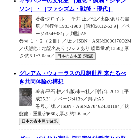
キャバレーの文化史 ［道化・諷刺・シャン
ソン］・［ファシズム・戦後・現代］
著者:グロイル ｜ 平井 正／他／出版:ありな書
房／刊行年:1983-1988［昭和58.12-63.9］／ペ
ージ:354+381p／判型:A5
巻号:１・２（２冊）／版:／ISBN・ASIN:B000J76O2M
／状態他：地記名あり 少シミあり 総重量:約1350g 厚
さ:約3.1+3.0cm／
日本の古本屋で確認
グレアム・ウォーラスの思想世界 来たるべ
き共同体論の構想
著者:平石 耕／出版:未来社／刊行年:2013［平
成25.3］／ページ:413p／判型:A5
巻号:／版:／ISBN・ASIN:9784624301194／状
態他：重量:約660g 厚さ:約2.6cm／
日本の古本屋で確認