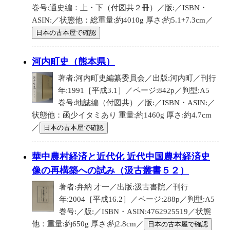
巻号:通史編：上・下（付図共２冊）／版:／ISBN・
ASIN:／状態他：総重量:約4010g 厚さ:約5.1+7.3cm／
日本の古本屋で確認
河内町史（熊本県）
著者:河内町史編纂委員会／出版:河内町／刊行
年:1991［平成3.1］／ページ:842p／判型:A5
巻号:地誌編（付図共）／版:／ISBN・ASIN:／
状態他：函少イタミあり 重量:約1460g 厚さ:約4.7cm
／
日本の古本屋で確認
華中農村経済と近代化 近代中国農村経済史
像の再構築への試み（汲古叢書５２）
著者:弁納 才一／出版:汲古書院／刊行
年:2004［平成16.2］／ページ:288p／判型:A5
巻号:／版:／ISBN・ASIN:4762925519／状態
他：重量:約650g 厚さ:約2.8cm／
日本の古本屋で確認