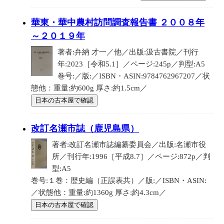
華東・華中農村訪問調査報告書 ２００８年
～２０１９年
著者:弁納 才一／他／出版:汲古書院／刊行
年:2023［令和5.1］／ページ:245p／判型:A5
巻号:／版:／ISBN・ASIN:9784762967207／状
態他：重量:約600g 厚さ:約1.5cm／
日本の古本屋で確認
改訂名瀬市誌（鹿児島県）
著者:改訂名瀬市誌編纂委員会／出版:名瀬市役
所／刊行年:1996［平成8.7］／ページ:872p／判
型:A5
巻号:１巻：歴史編（正誤表共）／版:／ISBN・ASIN:
／状態他：重量:約1360g 厚さ:約4.3cm／
日本の古本屋で確認